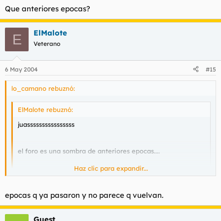
Que anteriores epocas?
ElMalote
E
Veterano
6 May 2004
#15
lo_camano rebuznó:
ElMalote rebuznó:
juassssssssssssssss
el foro es una sombra de anteriores epocas....
Haz clic para expandir...
....las comparaciones siempre son odiosas.
Haz clic para expandir...
Que anteriores epocas?
epocas q ya pasaron y no parece q vuelvan.
Guest