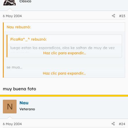
Clásico
6 May 2004
#23
Nau rebuznó:
PicaRa^_^ rebuznó:
luego estan los esporadicos, olos ke saltan de muy de vez
en cuando.
Haz clic para expandir...
se mua...
Haz clic para expandir...
hooop!!
muy buena foto
Nau
N
Veterano
6 May 2004
#24