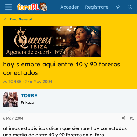
Acceder
Regístrate
Foro General
hay siempre aqui entre 40 y 90 foreros
conectados
I
F
TORBE
6 May 2004
n
e
i
c
TORBE
c
h
Frikazo
i
a
a
d
d
e
6 May 2004
#1
o
i
r
n
ultimas estadisticas dicen que siempre hay conectados
d
i
una media de entre 40 y 90 foreros en el foro
e
c