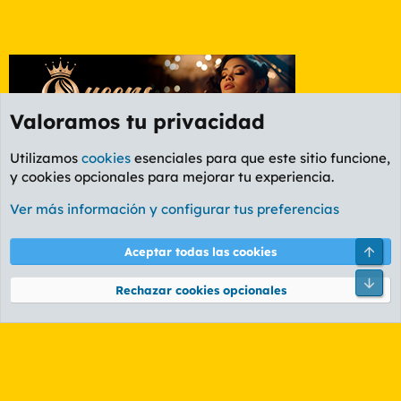
Valoramos tu privacidad
Utilizamos
cookies
esenciales para que este sitio funcione,
y cookies opcionales para mejorar tu experiencia.
Foro General
Ver más información y configurar tus preferencias
Cookies
PL OLDSTYLE AMARILLO
Cambiar fuente
Español (ES)
Arri
Aceptar todas las cookies
Contáctanos
Términos y reglas
Política de privacidad
Ayuda
R
Pie
S
Rechazar cookies opcionales
S
®
Community platform by XenForo
© 2010-2026 XenForo Ltd.