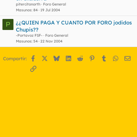
pitercitonorth
Foro General
Masunos
84
19 Jul 2004
¿¿QUIEN PAGA Y CUANTO POR FORO jodidos
P
Chupis??
-Portavoz FSF-
Foro General
Masunos
54
22 Nov 2004
Facebook
X
Bluesky
LinkedIn
Reddit
Pinterest
Tumblr
WhatsA
Em
Compartir:
Enlace