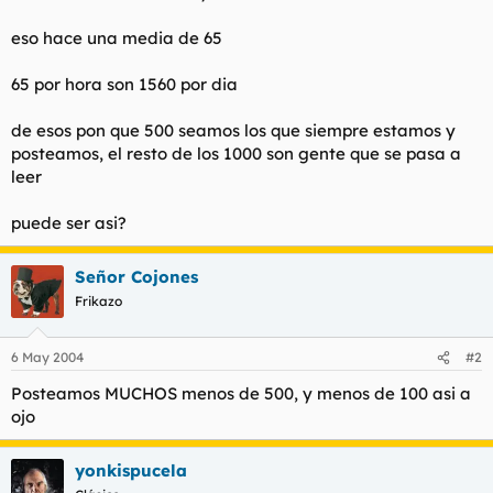
l
i
eso hace una media de 65
t
o
e
m
65 por hora son 1560 por dia
a
de esos pon que 500 seamos los que siempre estamos y
posteamos, el resto de los 1000 son gente que se pasa a
leer
puede ser asi?
Señor Cojones
Frikazo
6 May 2004
#2
Posteamos MUCHOS menos de 500, y menos de 100 asi a
ojo
yonkispucela