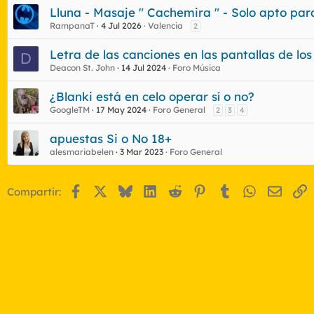
Lluna - Masaje " Cachemira " - Solo apto para 
RampanaT
4 Jul 2026
Valencia
2
Letra de las canciones en las pantallas de los
D
Deacon St. John
14 Jul 2024
Foro Música
¿Blanki está en celo operar sí o no?
GoogleTM
17 May 2024
Foro General
2
3
4
apuestas Si o No 18+
alesmariabelen
3 Mar 2023
Foro General
Facebook
X
Bluesky
LinkedIn
Reddit
Pinterest
Tumblr
WhatsApp
Email
E
Compartir: