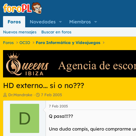
Foros
Novedades
Miembros
Nuevos mensajes
Buscar en foros
Foros
OCIO
Foro Informática y Videojuegos
HD externo... si o no???
I
F
Dr.Mandrake
7 Feb 2005
n
e
i
c
7 Feb 2005
c
D
h
Q pasa!!!??
i
a
a
d
d
e
Una duda compis, quiero comprarme u
o
i