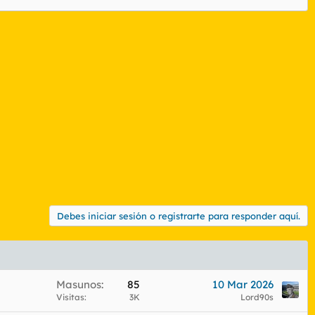
Debes iniciar sesión o registrarte para responder aquí.
Masunos
85
10 Mar 2026
Visitas
3K
Lord90s