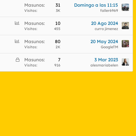
Masunos
31
Domingo a las 11:15
Visitas
3K
faller6969
E
Masunos
10
20 Ago 2024
n
Visitas
455
curro jimenez
c
E
Masunos
80
20 May 2024
u
n
Visitas
2K
GoogleTM
e
c
s
C
Masunos
7
3 Mar 2023
u
t
e
Visitas
916
alesmariabelen
e
a
r
s
r
t
a
a
d
o