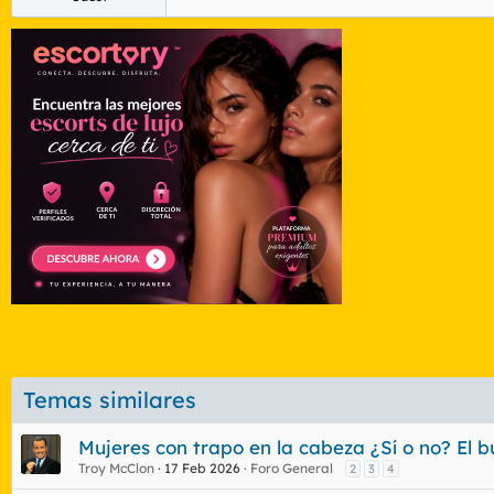
Temas similares
Mujeres con trapo en la cabeza ¿Sí o no? El
Troy McClon
17 Feb 2026
Foro General
2
3
4