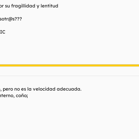
su fragillidad y lentitud
osotr@s???
NIC
o, pero no es la velocidad adecuada.
nterno, coño¡