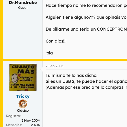
Dr.Mandrake
r
n
Hace tiempo no me lo recomendaron por 
d
i
Guest
e
c
Alguien tiene alguno??? que opinais v
l
i
t
o
e
De pillarme uno seria un CONCEPTRO
m
a
Con dios!!!
:pla
7 Feb 2005
Tu mismo te lo has dicho.
Si es un USB 2, te puede hacer el apañ
¡Ademas por ese precio te lo compras i
Tricky
Clásico
Registro
3 Nov 2004
Mensajes
2.404