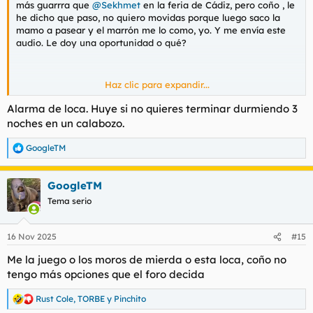
más guarrra que
@Sekhmet
en la feria de Cádiz, pero coño , le
he dicho que paso, no quiero movidas porque luego saco la
mamo a pasear y el marrón me lo como, yo. Y me envía este
audio. Le doy una oportunidad o qué?
Haz clic para expandir...
Ver el archivos adjunto 204064
Alarma de loca. Huye si no quieres terminar durmiendo 3
noches en un calabozo.
GoogleTM
R
e
a
GoogleTM
c
c
Tema serio
i
o
n
16 Nov 2025
#15
e
s
Me la juego o los moros de mierda o esta loca, coño no
:
tengo más opciones que el foro decida
Rust Cole
,
TORBE
y
Pinchito
R