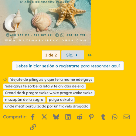
Último
1 de 2
Sig.
Debes iniciar sesión o registrarte para responder aquí.
E
'dejate de pilinguis y que te la mame edelgays
t
'edelgays te sorbe la lefa y te olvidas de ella
i
0read dark progre woke woke progre woke woke
q
mazapán de la sagra
pulga askatu
u
uncle meat porculizado por un travelo drogado
e
t
Facebook
X
Bluesky
LinkedIn
Reddit
Pinterest
Tumblr
WhatsA
Em
Compartir:
a
s
Enlace