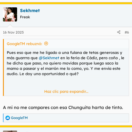
e
a
Sekhmet
c
c
Freak
i
o
n
16 Nov 2025
#6
e
s
GoogleTM rebuznó:
:
Pues eso que me he ligado a una fulana de tetas generosas y
más guarrra que
@Sekhmet
en la feria de Cádiz, pero coño , le
he dicho que paso, no quiero movidas porque luego saco la
mamo a pasear y el marrón me lo como, yo. Y me envía este
audio. Le doy una oportunidad o qué?
Haz clic para expandir...
Ver el archivos adjunto 204064
A mí no me compares con esa Chunguita harta de tinto.
GoogleTM
R
e
a