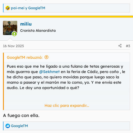
pai-mei
y
GoogleTM
R
e
a
miliu
c
c
Cronista Alanordista
i
o
n
16 Nov 2025
#3
e
s
GoogleTM rebuznó:
:
Pues eso que me he ligado a una fulana de tetas generosas y
más guarrra que
@Sekhmet
en la feria de Cádiz, pero coño , le
he dicho que paso, no quiero movidas porque luego saco la
mamo a pasear y el marrón me lo como, yo. Y me envía este
audio. Le doy una oportunidad o qué?
Haz clic para expandir...
Ver el archivos adjunto 204064
A fuego con ella.
GoogleTM
R
e