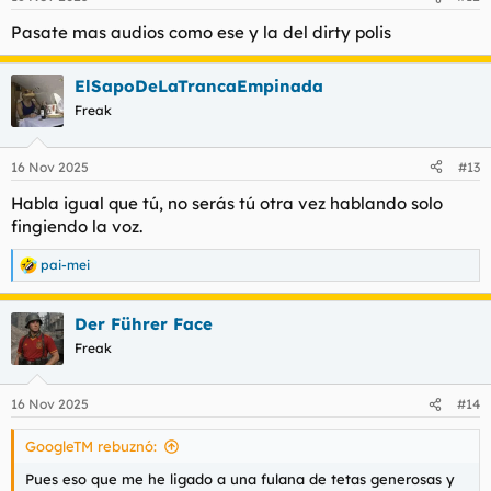
Pasate mas audios como ese y la del dirty polis
ElSapoDeLaTrancaEmpinada
Freak
16 Nov 2025
#13
Habla igual que tú, no serás tú otra vez hablando solo
fingiendo la voz.
pai-mei
R
e
a
Der Führer Face
c
c
Freak
i
o
n
16 Nov 2025
#14
e
s
GoogleTM rebuznó:
:
Pues eso que me he ligado a una fulana de tetas generosas y