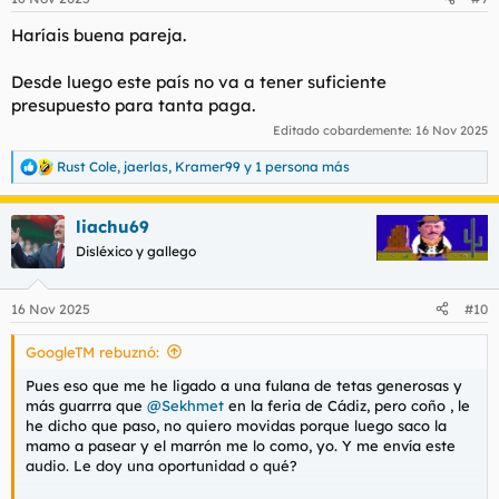
e
s
Haríais buena pareja.
:
Desde luego este país no va a tener suficiente
presupuesto para tanta paga.
Editado cobardemente:
16 Nov 2025
Rust Cole
,
jaerlas
,
Kramer99
y 1 persona más
R
e
a
liachu69
c
c
Disléxico y gallego
i
o
n
16 Nov 2025
#10
e
s
GoogleTM rebuznó:
:
Pues eso que me he ligado a una fulana de tetas generosas y
más guarrra que
@Sekhmet
en la feria de Cádiz, pero coño , le
he dicho que paso, no quiero movidas porque luego saco la
mamo a pasear y el marrón me lo como, yo. Y me envía este
audio. Le doy una oportunidad o qué?