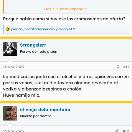
Haz clic para expandir...
Ver el archivos adjunto 204064
Porque habla como si tuviese los cromosomas de oferta?
jaerlas
,
bocatadecuervos
y
GoogleTM
R
e
a
Strongclerr
c
c
Forero del todo a cien
i
o
n
16 Nov 2025
#11
e
s
La medicación junto con el alcohol y otros opiáceos corren
:
por sus venas, si el audio tuviera olor me revocaría al
vodka y a benzodiazepinas a cholón.
Huye hamijo mío.
el viejo dela montaña
Muerto por dentro
16 Nov 2025
#12