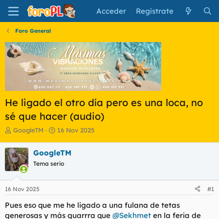
Acceder
Regístrate
Foro General
He ligado el otro día pero es una loca, no
sé que hacer (audio)
I
F
GoogleTM
16 Nov 2025
n
e
i
c
GoogleTM
c
h
Tema serio
i
a
a
d
d
e
16 Nov 2025
#1
o
i
r
n
Pues eso que me he ligado a una fulana de tetas
d
i
generosas y más guarrra que
@Sekhmet
en la feria de
e
c