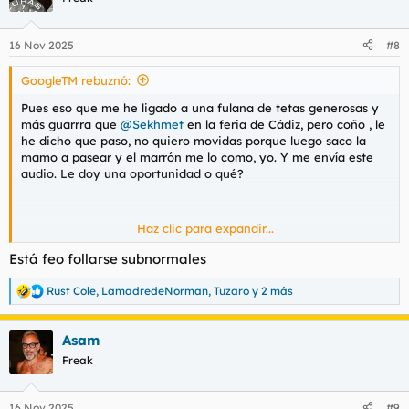
i
o
n
16 Nov 2025
#8
e
s
GoogleTM rebuznó:
:
Pues eso que me he ligado a una fulana de tetas generosas y
más guarrra que
@Sekhmet
en la feria de Cádiz, pero coño , le
he dicho que paso, no quiero movidas porque luego saco la
mamo a pasear y el marrón me lo como, yo. Y me envía este
audio. Le doy una oportunidad o qué?
Haz clic para expandir...
Ver el archivos adjunto 204064
Está feo follarse subnormales
Rust Cole
,
LamadredeNorman
,
Tuzaro
y 2 más
R
e
a
Asam
c
c
Freak
i
o
n
16 Nov 2025
#9