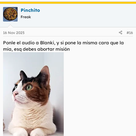
e
a
Pinchito
c
c
Freak
i
o
n
16 Nov 2025
#16
e
s
Ponle el audio a Blanki, y si pone la misma cara que la
:
mía, esq debes abortar misión