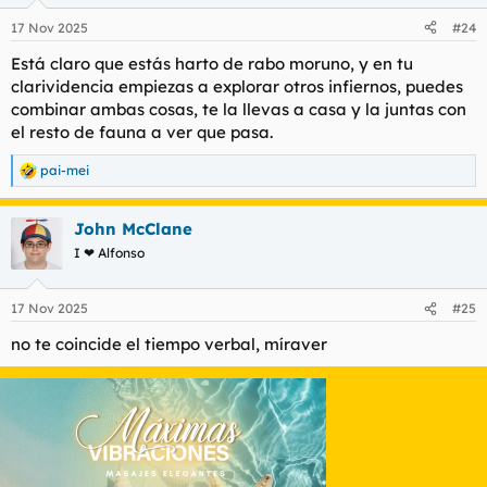
o
n
17 Nov 2025
#24
e
s
Está claro que estás harto de rabo moruno, y en tu
:
clarividencia empiezas a explorar otros infiernos, puedes
combinar ambas cosas, te la llevas a casa y la juntas con
el resto de fauna a ver que pasa.
pai-mei
R
e
a
John McClane
c
c
I ❤ Alfonso
i
o
n
17 Nov 2025
#25
e
s
no te coincide el tiempo verbal, míraver
: