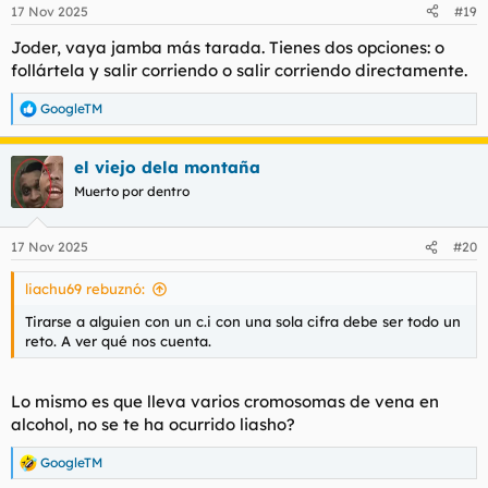
17 Nov 2025
#19
Joder, vaya jamba más tarada. Tienes dos opciones: o
follártela y salir corriendo o salir corriendo directamente.
GoogleTM
R
e
a
el viejo dela montaña
c
c
Muerto por dentro
i
o
n
17 Nov 2025
#20
e
s
liachu69 rebuznó:
:
Tirarse a alguien con un c.i con una sola cifra debe ser todo un
reto. A ver qué nos cuenta.
Lo mismo es que lleva varios cromosomas de vena en
alcohol, no se te ha ocurrido liasho?
GoogleTM
R
e