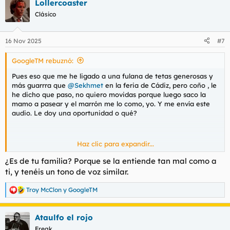
Lollercoaster
c
c
Clásico
i
o
n
16 Nov 2025
#7
e
s
GoogleTM rebuznó:
:
Pues eso que me he ligado a una fulana de tetas generosas y
más guarrra que
@Sekhmet
en la feria de Cádiz, pero coño , le
he dicho que paso, no quiero movidas porque luego saco la
mamo a pasear y el marrón me lo como, yo. Y me envía este
audio. Le doy una oportunidad o qué?
Haz clic para expandir...
Ver el archivos adjunto 204064
¿Es de tu familia? Porque se la entiende tan mal como a
ti, y tenéis un tono de voz similar.
Troy McClon
y
GoogleTM
R
e
a
Ataulfo el rojo
c
c
Freak