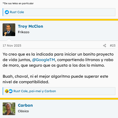
**De sus tetas en particular
Rust Cole
R
e
a
Troy McClon
c
c
Frikazo
i
o
n
17 Nov 2025
#23
e
s
Yo creo que es la indicada para iniciar un bonito proyecto
:
de vida juntos,
@GoogleTM
, compartiendo litronas y rabo
de moro, que seguro que os gusta a los dos lo mismo.
Buah, chaval, ni el mejor algoritmo puede superar este
nivel de compatibilidad.
Rust Cole
,
pai-mei
y
Carbon
R
e
a
Carbon
c
c
Clásico
i