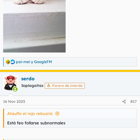
pai-mei
y
GoogleTM
R
e
a
serdo
c
c
Soplagaitas
Forero de mierda
i
o
n
16 Nov 2025
#17
e
s
Ataulfo el rojo rebuznó:
:
Está feo follarse subnormales