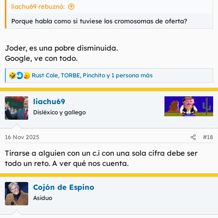
liachu69 rebuznó:
Porque habla como si tuviese los cromosomas de oferta?
Joder, es una pobre disminuida.
Google, ve con todo.
Rust Cole
,
TORBE
,
Pinchito
y 1 persona más
R
e
a
liachu69
c
c
Disléxico y gallego
i
o
n
16 Nov 2025
#18
e
s
Tirarse a alguien con un c.i con una sola cifra debe ser
:
todo un reto. A ver qué nos cuenta.
Cojón de Espino
Asiduo