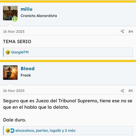
a
miliu
c
c
Cronista Alanordista
i
o
n
16 Nov 2025
#4
e
s
TEMA SERIO
:
GoogleTM
R
e
a
Blood
c
c
Freak
i
o
n
16 Nov 2025
#5
e
s
Seguro que es Jueza del Tribunal Supremo, tiene ese no se
:
que en el habla que la delata.
Dale duro.
elxoxoloco
,
jaerlas
,
logalb
y 2 más
R