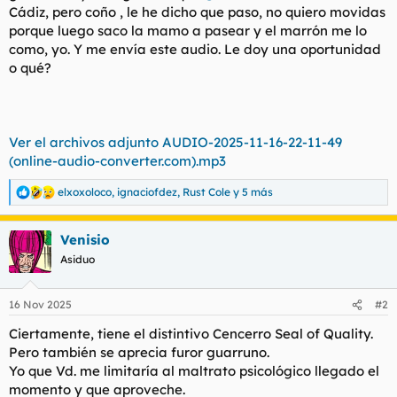
Cádiz, pero coño , le he dicho que paso, no quiero movidas
l
i
porque luego saco la mamo a pasear y el marrón me lo
t
o
e
como, yo. Y me envía este audio. Le doy una oportunidad
m
o qué?
a
Ver el archivos adjunto AUDIO-2025-11-16-22-11-49
(online-audio-converter.com).mp3
elxoxoloco
,
ignaciofdez
,
Rust Cole
y 5 más
R
e
a
Venisio
c
c
Asiduo
i
o
n
16 Nov 2025
#2
e
s
Ciertamente, tiene el distintivo Cencerro Seal of Quality.
:
Pero también se aprecia furor guarruno.
Yo que Vd. me limitaría al maltrato psicológico llegado el
momento y que aproveche.