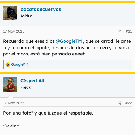
a
bocatadecuervos
c
c
Asiduo
i
o
n
17 Nov 2025
#21
e
s
Recuerda que eres dios
@GoogleTM
, que se arrodille ante
:
ti y te coma el cipote, después le das un tortazo y te vas a
por el moro, está bien pensado eeeeh.
GoogleTM
R
e
a
Césped Alí
c
c
Freak
i
o
n
17 Nov 2025
#22
e
s
Pon una foto* y que juzgue el respetable.
:
*De ella**