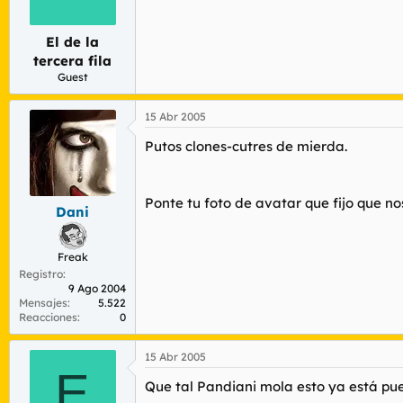
r
n
d
i
e
c
El de la
l
i
tercera fila
t
o
Guest
e
m
15 Abr 2005
a
Putos clones-cutres de mierda.
Ponte tu foto de avatar que fijo que n
Dani
Freak
Registro
9 Ago 2004
Mensajes
5.522
Reacciones
0
15 Abr 2005
E
Que tal Pandiani mola esto ya está pue