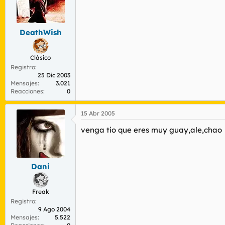
DeathWish
Clásico
Registro
25 Dic 2003
Mensajes
3.021
Reacciones
0
15 Abr 2005
venga tio que eres muy guay,ale,chao
Dani
Freak
Registro
9 Ago 2004
Mensajes
5.522