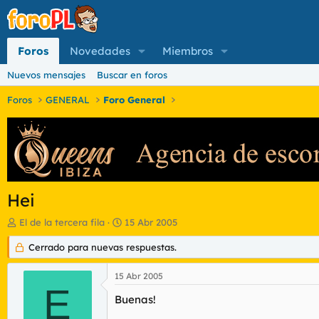
Foros
Novedades
Miembros
Nuevos mensajes
Buscar en foros
Foros
GENERAL
Foro General
Hei
I
F
El de la tercera fila
15 Abr 2005
n
e
i
Cerrado para nuevas respuestas.
c
c
h
i
a
15 Abr 2005
a
d
E
d
Buenas!
e
o
i