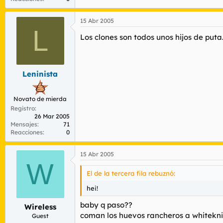
15 Abr 2005
L
Los clones son todos unos hijos de puta
Leninista
Novato de mierda
Registro
26 Mar 2005
Mensajes
71
Reacciones
0
15 Abr 2005
W
El de la tercera fila rebuznó:
hei!
baby q paso??
Wireless
coman los huevos rancheros a whitekn
Guest