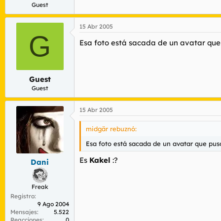
Guest
15 Abr 2005
G
Esa foto está sacada de un avatar que 
Guest
Guest
15 Abr 2005
midgär rebuznó:
Esa foto está sacada de un avatar que puso
Es
Kakel
:?
Dani
Freak
Registro
9 Ago 2004
Mensajes
5.522
Reacciones
0