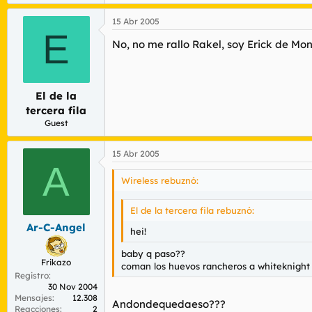
15 Abr 2005
E
No, no me rallo Rakel, soy Erick de Mon
El de la
tercera fila
Guest
15 Abr 2005
A
Wireless rebuznó:
El de la tercera fila rebuznó:
Ar-C-Angel
hei!
baby q paso??
Frikazo
coman los huevos rancheros a whiteknight
Registro
30 Nov 2004
Mensajes
12.308
Andondequedaeso???
Reacciones
2