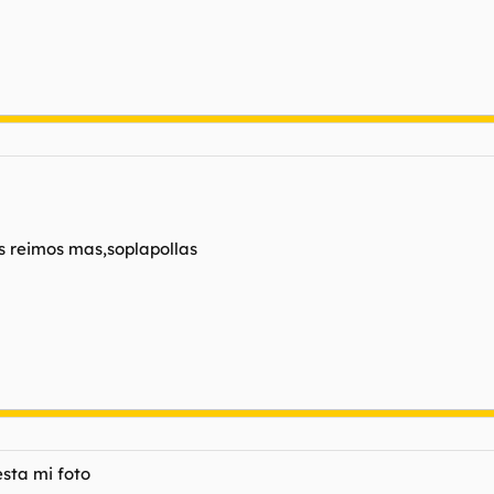
os reimos mas,soplapollas
sta mi foto