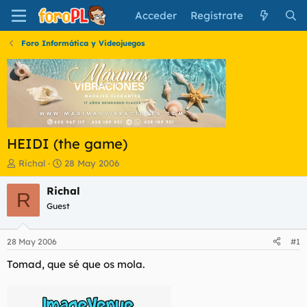
Acceder
Regístrate
Foro Informática y Videojuegos
HEIDI (the game)
I
F
Richal
28 May 2006
n
e
i
c
Richal
R
c
h
Guest
i
a
a
d
d
e
28 May 2006
#1
o
i
r
n
Tomad, que sé que os mola.
d
i
e
c
l
i