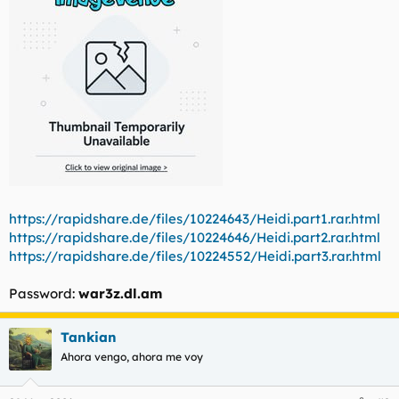
t
o
e
m
a
https://rapidshare.de/files/10224643/Heidi.part1.rar.html
https://rapidshare.de/files/10224646/Heidi.part2.rar.html
https://rapidshare.de/files/10224552/Heidi.part3.rar.html
Password:
war3z.dl.am
Tankian
Ahora vengo, ahora me voy