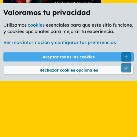
Valoramos tu privacidad
Utilizamos
cookies
esenciales para que este sitio funcione,
y cookies opcionales para mejorar tu experiencia.
Foro Informática y Videojuegos
Ver más información y configurar tus preferencias
Cookies
PL OLDSTYLE AMARILLO
Cambiar fuente
Español (ES)
Arri
Aceptar todas las cookies
Contáctanos
Términos y reglas
Política de privacidad
Ayuda
R
Pie
S
Rechazar cookies opcionales
S
®
Community platform by XenForo
© 2010-2026 XenForo Ltd.