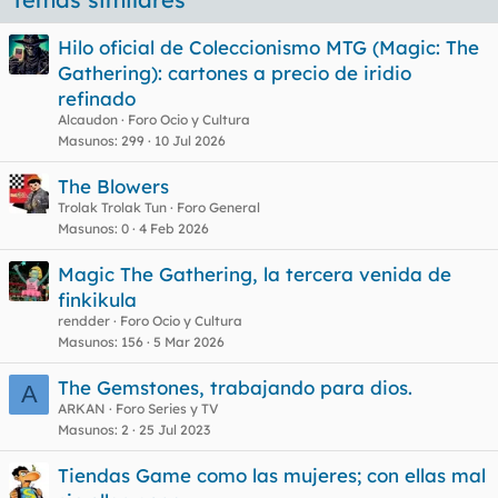
Hilo oficial de Coleccionismo MTG (Magic: The
Gathering): cartones a precio de iridio
refinado
Alcaudon
Foro Ocio y Cultura
Masunos
299
10 Jul 2026
The Blowers
Trolak Trolak Tun
Foro General
Masunos
0
4 Feb 2026
Magic The Gathering, la tercera venida de
finkikula
rendder
Foro Ocio y Cultura
Masunos
156
5 Mar 2026
The Gemstones, trabajando para dios.
A
ARKAN
Foro Series y TV
Masunos
2
25 Jul 2023
Tiendas Game como las mujeres; con ellas mal