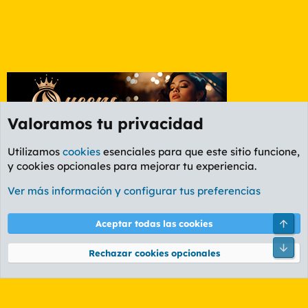
Valoramos tu privacidad
Utilizamos
cookies
esenciales para que este sitio funcione,
y cookies opcionales para mejorar tu experiencia.
Foro General
Ver más información y configurar tus preferencias
Cookies
PL OLDSTYLE AMARILLO
Cambiar fuente
Español (ES)
Arri
Aceptar todas las cookies
Contáctanos
Términos y reglas
Política de privacidad
Ayuda
R
Pie
S
Rechazar cookies opcionales
S
®
Community platform by XenForo
© 2010-2026 XenForo Ltd.