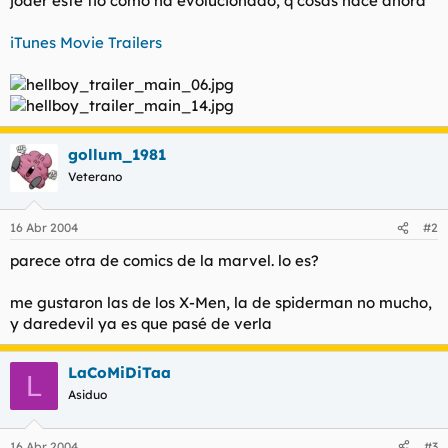
joder este tio como ha evolucionado, q cosas hace ahora
t
o
e
iTunes Movie Trailers
m
a
gollum_1981
Veterano
16 Abr 2004
#2
parece otra de comics de la marvel. lo es?
me gustaron las de los X-Men, la de spiderman no mucho,
y daredevil ya es que pasé de verla
LaCoMiDiTaa
L
Asiduo
16 Abr 2004
#3