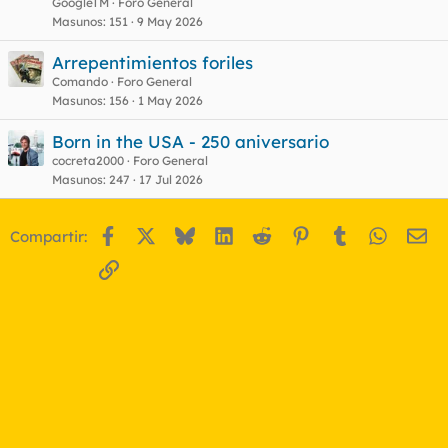
GoogleTM
Foro General
Masunos
151
9 May 2026
Arrepentimientos foriles
Comando
Foro General
Masunos
156
1 May 2026
Born in the USA - 250 aniversario
cocreta2000
Foro General
Masunos
247
17 Jul 2026
Facebook
X
Bluesky
LinkedIn
Reddit
Pinterest
Tumblr
WhatsA
Em
Compartir:
Enlace