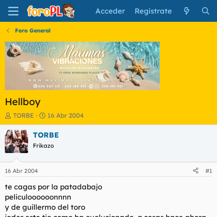
Acceder
Regístrate
Foro General
Hellboy
I
F
TORBE
16 Abr 2004
n
e
i
c
TORBE
c
h
Frikazo
i
a
a
d
d
e
16 Abr 2004
#1
o
i
r
n
te cagas por la patadabajo
d
i
peliculoooooonnnn
e
c
y de guillermo del toro
l
i