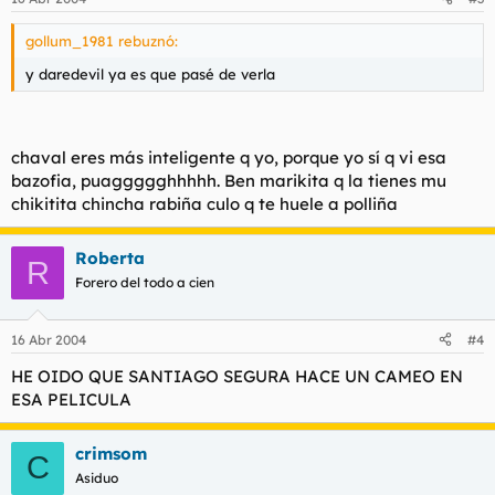
gollum_1981 rebuznó:
y daredevil ya es que pasé de verla
chaval eres más inteligente q yo, porque yo sí q vi esa
bazofia, puaggggghhhhh. Ben marikita q la tienes mu
chikitita chincha rabiña culo q te huele a polliña
Roberta
R
Forero del todo a cien
16 Abr 2004
#4
HE OIDO QUE SANTIAGO SEGURA HACE UN CAMEO EN
ESA PELICULA
crimsom
C
Asiduo