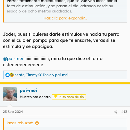
Perros totalmente maleducados, que se vuelven locos por la
falta de estimulación, y se pasan el día ladrando desde su
espacio de ocho metros cuadrados.
Haz clic para expandir...
Un perro hay que sacarlo a pasear, a correr, jugar con él, darle
estímulos, que para eso son animales sociables. Panda de
irresponsables de mierda, ojalá se atraganten con una
Joder, pues si quieres darle estímulos ve hacia tu perro
croqueta y se mueran.
con el culo en pompa para que te ensarte, veras si se
estimula y se apacigua.
@pai-mei
iiiiiiiiiiiiiiiiiiiii, mira lo que dice el tonto
esteeeeeeeeeeeee
serdo
,
Timmy O´Toole
y
pai-mei
R
e
a
pai-mei
c
c
Muerto por dentro
Puto asco de tío
i
o
n
23 Sep 2024
#13
e
s
laeas rebuznó:
: