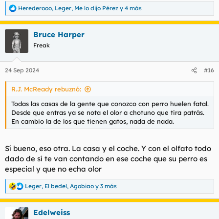
Herederooo
,
Leger
,
Me lo dijo Pérez
y 4 más
R
e
a
Bruce Harper
c
c
Freak
i
o
n
24 Sep 2024
#16
e
s
R.J. McReady rebuznó:
:
Todas las casas de la gente que conozco con perro huelen fatal.
Desde que entras ya se nota el olor a chotuno que tira patrás.
En cambio la de los que tienen gatos, nada de nada.
Sí bueno, eso otra. La casa y el coche. Y con el olfato todo
dado de sí te van contando en ese coche que su perro es
especial y que no echa olor
Leger
,
El bedel
,
Agobiao
y 3 más
R
e
a
Edelweiss
c