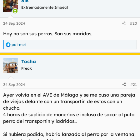
Slk
c
c
Extremadamente Imbécil
i
o
n
24 Sep 2024
#20
e
s
Hoy no son sus perros. Son sus maridos.
:
pai-mei
R
e
a
Tocha
c
c
Freak
i
o
n
24 Sep 2024
#21
e
s
Ayer volvía en el AVE de Málaga y se me puso una pareja
:
de viejas delante con un transportin de estos con un
chucho.
4 horas de suplicio de monerías e incluso de sacar al puto
perro del transportin y ladridos...
Si hubiera podido, habría lanzado al perro por la ventana,