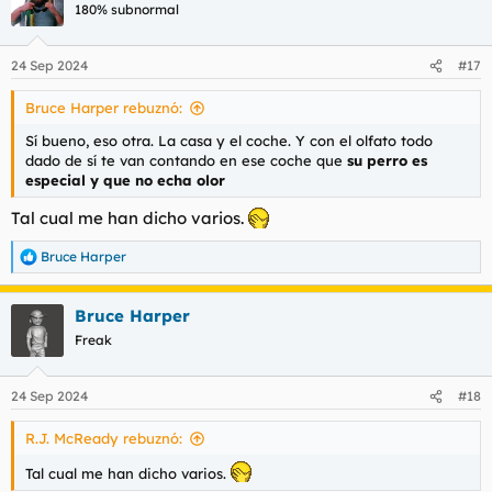
c
180% subnormal
i
o
n
24 Sep 2024
#17
e
s
Bruce Harper rebuznó:
:
Sí bueno, eso otra. La casa y el coche. Y con el olfato todo
dado de sí te van contando en ese coche que
su perro es
especial y que no echa olor
Tal cual me han dicho varios.
Bruce Harper
R
e
a
Bruce Harper
c
c
Freak
i
o
n
24 Sep 2024
#18
e
s
R.J. McReady rebuznó:
:
Tal cual me han dicho varios.