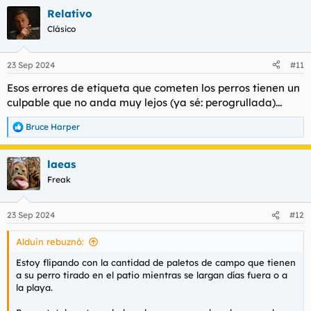
a
Relativo
c
c
Clásico
i
o
n
23 Sep 2024
#11
e
s
Esos
errores de etiqueta
que cometen los perros tienen un
:
culpable que no anda muy lejos (ya sé: perogrullada)...
Bruce Harper
R
e
a
laeas
c
c
Freak
i
o
n
23 Sep 2024
#12
e
s
Alduin rebuznó:
:
Estoy flipando con la cantidad de paletos de campo que tienen
a su perro tirado en el patio mientras se largan días fuera o a
la playa.