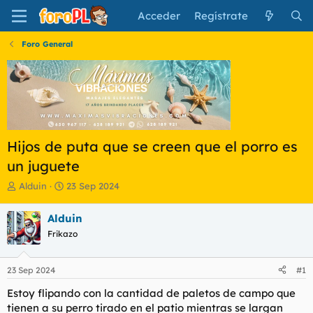
Acceder
Regístrate
Foro General
Hijos de puta que se creen que el porro es
un juguete
I
F
Alduin
23 Sep 2024
n
e
i
c
Alduin
c
h
Frikazo
i
a
a
d
d
e
23 Sep 2024
#1
o
i
r
n
Estoy flipando con la cantidad de paletos de campo que
d
i
tienen a su perro tirado en el patio mientras se largan
e
c