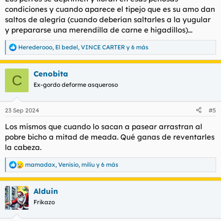
:
condiciones y cuando aparece el tipejo que es su
amo
dan
saltos de alegría (cuando deberían saltarles a la yugular
y prepararse una merendilla de carne e higadillos)...
Herederooo
,
El bedel
,
VINCE CARTER
y 6 más
R
e
a
Cenobita
c
C
c
Ex-gordo deforme asqueroso
i
o
n
23 Sep 2024
#5
e
s
Los mismos que cuando lo sacan a pasear arrastran al
:
pobre bicho a mitad de meada. Qué ganas de reventarles
la cabeza.
mamadax
,
Venisio
,
miliu
y 6 más
R
e
a
Alduin
c
c
Frikazo
i
o