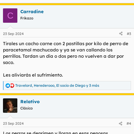
e
a
Carradine
c
C
c
Frikazo
i
o
n
23 Sep 2024
#3
e
s
Tirales un cacho carne con 2 pastillas por kilo de perro de
:
paracetamol machucado y ya se van callando los
perrillos. Tardan un día o dos pero no vuelven a dar por
saco.
Les aliviarás el sufrimiento.
Travelord
,
Herederooo
,
El socio de Diego
y 3 más
R
e
a
Relativo
c
c
Clásico
i
o
n
23 Sep 2024
#4
e
s
Los perros se deprimen y
lloran
en esas penosas