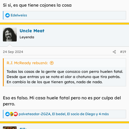
Sí sí, es que tiene cojones la cosa
Edelweiss
R
e
a
Uncle Meat
c
c
Leyenda
i
o
n
24 Sep 2024
#19
e
s
R.J. McReady rebuznó:
:
Todas las casas de la gente que conozco con perro huelen fatal.
Desde que entras ya se nota el olor a chotuno que tira patrás.
En cambio la de los que tienen gatos, nada de nada.
Eso es falso. Mi casa huele fatal pero no es por culpa del
perro.
polveteador-ZGZA
,
El bedel
,
El socio de Diego
y 4 más
R
e
a