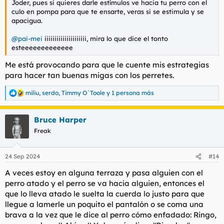
Joder, pues si quieres darle estímulos ve hacia tu perro con el
culo en pompa para que te ensarte, veras si se estimula y se
apacigua.
@pai-mei
iiiiiiiiiiiiiiiiiiiii, mira lo que dice el tonto
esteeeeeeeeeeeee
Me está provocando para que le cuente mis estrategias
para hacer tan buenas migas con los perretes.
miliu
,
serdo
,
Timmy O´Toole
y 1 persona más
R
e
a
Bruce Harper
c
c
Freak
i
o
n
24 Sep 2024
#14
e
s
A veces estoy en alguna terraza y pasa alguien con el
:
perro atado y el perro se va hacia alguien, entonces el
que lo lleva atado le suelta la cuerda lo justo para que
llegue a lamerle un poquito el pantalón o se coma una
brava a la vez que le dice al perro cómo enfadado: Ringo,