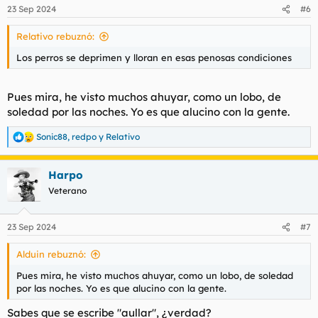
n
23 Sep 2024
#6
e
s
Relativo rebuznó:
:
Los perros se deprimen y
lloran
en esas penosas condiciones
Pues mira, he visto muchos ahuyar, como un lobo, de
soledad por las noches. Yo es que alucino con la gente.
Sonic88
,
redpo
y
Relativo
R
e
a
Harpo
c
c
Veterano
i
o
n
23 Sep 2024
#7
e
s
Alduin rebuznó:
:
Pues mira, he visto muchos ahuyar, como un lobo, de soledad
por las noches. Yo es que alucino con la gente.
Sabes que se escribe "aullar", ¿verdad?