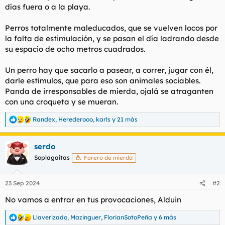
días fuera o a la playa.
l
i
t
o
e
Perros totalmente maleducados, que se vuelven locos por
m
la falta de estimulación, y se pasan el día ladrando desde
a
su espacio de ocho metros cuadrados.
Un perro hay que sacarlo a pasear, a correr, jugar con él,
darle estímulos, que para eso son animales sociables.
Panda de irresponsables de mierda, ojalá se atraganten
con una croqueta y se mueran.
Randex
,
Herederooo
,
karls
y 21 más
R
e
a
serdo
c
c
Soplagaitas
Forero de mierda
i
o
n
23 Sep 2024
#2
e
s
No vamos a entrar en tus provocaciones, Alduin
:
Llaverizado
,
Mazinguer
,
FlorianSotoPeña
y 6 más
R