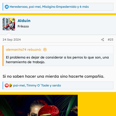
Herederooo
,
pai-mei
,
Misógino Empedernido
y 6 más
R
e
a
Alduin
c
c
Frikazo
i
o
n
24 Sep 2024
#25
e
s
alemanita74 rebuznó:
:
El problema es dejar de considerar a los perros lo que son, una
herramienta de trabajo.
Si no saben hacer una mierda sino hacerte compañía.
pai-mei
,
Timmy O´Toole
y
serdo
R
e
a
c
c
i
o
n