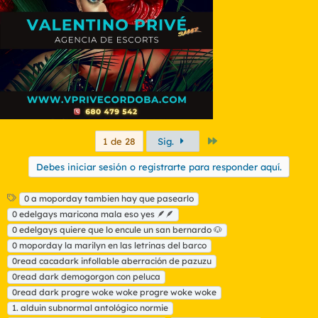
e
s
:
Último
1 de 28
Sig.
Debes iniciar sesión o registrarte para responder aquí.
E
0 a moporday tambien hay que pasearlo
t
0 edelgays maricona mala eso yes 🪶🪶
i
0 edelgays quiere que lo encule un san bernardo 🐶
q
0 moporday la marilyn en las letrinas del barco
u
0read cacadark infollable aberración de pazuzu
e
t
0read dark demogorgon con peluca
a
0read dark progre woke woke progre woke woke
s
1. alduin subnormal antológico normie