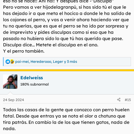
eso no se hace!! Ahí no!! Y después dice -"Disculpa"
Pero vamos a ver hijodelagranpú, si has sido tú el que le
has dejado ir a que meta el hocico a donde le ha salido de
los cojones al perro, y vas a venir ahora haciendo ver que
tu no querías, que es que el perro se ha ido por sorpresa y
de imprevisto y pides disculpas como si eso que ha
pasado no hubiera sido lo que tú has querido que pase.
Disculpa dice... Metete el disculpa en el ano.
Y el perro también.
pai-mei
,
Herederooo
,
Leger
y 3 más
R
e
a
Edelweiss
c
c
180% subnormal
i
o
n
24 Sep 2024
#15
e
s
Todas las casas de la gente que conozco con perro huelen
:
fatal. Desde que entras ya se nota el olor a chotuno que
tira patrás. En cambio la de los que tienen gatos, nada de
nada.