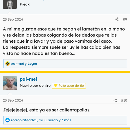
c
Freak
i
o
n
23 Sep 2024
#9
e
s
A mí me gustan esos que te pegan el lametón en la mano
:
y te dejan las babas colgando de los dedos que te las
tienes que ir a lavar y ya de paso vomitas del asco.
La respuesta siempre suele ser uy le has caído bien has
visto no hace nada es tan bueno...
pai-mei
y
Leger
R
e
a
pai-mei
c
c
Muerto por dentro
Puto asco de tío
i
o
n
23 Sep 2024
#10
e
s
Jejejejeejej, esto ya es ser calientapollas.
:
zorroplateado1
,
miliu
,
serdo
y 3 más
R
e