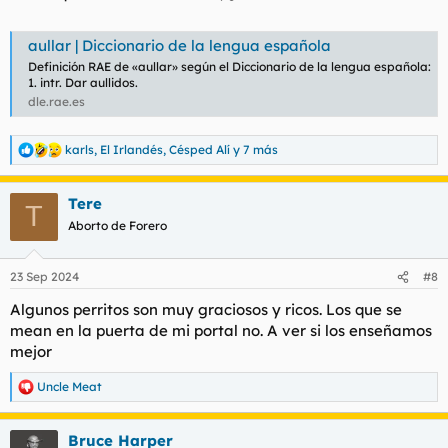
aullar | Diccionario de la lengua española
Definición RAE de «aullar» según el Diccionario de la lengua española:
1. intr. Dar aullidos.
dle.rae.es
karls
,
El Irlandés
,
Césped Alí
y 7 más
R
e
a
Tere
c
T
c
Aborto de Forero
i
o
n
23 Sep 2024
#8
e
s
Algunos perritos son muy graciosos y ricos. Los que se
:
mean en la puerta de mi portal no. A ver si los enseñamos
mejor
Uncle Meat
R
e
a
Bruce Harper
c