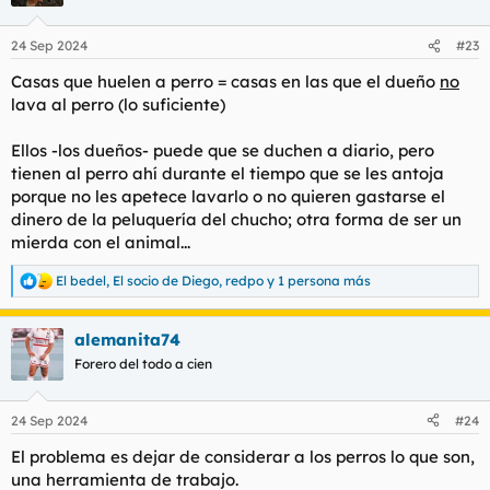
i
o
n
24 Sep 2024
#23
e
s
Casas que huelen a perro = casas en las que el dueño
no
:
lava al perro (lo suficiente)
Ellos -los dueños- puede que se duchen a diario, pero
tienen al perro ahí durante el tiempo que se les antoja
porque no les apetece lavarlo o no quieren gastarse el
dinero de la peluquería del chucho; otra forma de ser un
mierda con el animal...
El bedel
,
El socio de Diego
,
redpo
y 1 persona más
R
e
a
alemanita74
c
c
Forero del todo a cien
i
o
n
24 Sep 2024
#24
e
s
El problema es dejar de considerar a los perros lo que son,
:
una herramienta de trabajo.