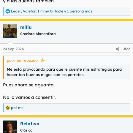
y a las dueñas también.
Leger
,
Valefor
,
Timmy O´Toole
y 1 persona más
R
e
a
miliu
c
c
Cronista Alanordista
i
o
n
24 Sep 2024
#22
e
s
pai-mei rebuznó:
:
Me está provocando para que le cuente mis estrategias para
hacer tan buenas migas con los perretes.
Pues ahora se aguanta.
No lo vamos a consentir.
pai-mei
R
e
a
Relativo
c
c
Clásico