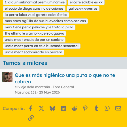
1. alduin subnormal premium normie
el cafe soluble es kk
el socio de diego cansino de cojones
gatos>>>>>perros
la perra laica vs el gatete eclesiástico
max saca agüilla de sus huevecitos como canicas
max tiene perro peluche y le frota la pilila
the ultimate warrior<<perro aguayo
uncle meat enculado por un caniche
uncle meat perra en celo buscando semental
uncle meat sodomizado en perrera
Temas similares
Que es más higiénico una puta o que no te
cobren
el viejo dela montaña
Foro General
Masunos
152
25 May 2026
Facebook
X
Bluesky
LinkedIn
Reddit
Pinterest
Tumblr
WhatsA
Em
Compartir:
Enlace