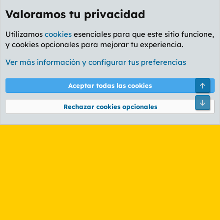
Valoramos tu privacidad
Utilizamos
cookies
esenciales para que este sitio funcione,
y cookies opcionales para mejorar tu experiencia.
Foro General
Ver más información y configurar tus preferencias
Cookies
PL OLDSTYLE AMARILLO
Cambiar fuente
Español (ES)
Arri
Aceptar todas las cookies
Contáctanos
Términos y reglas
Política de privacidad
Ayuda
R
Pie
S
Rechazar cookies opcionales
S
®
Community platform by XenForo
© 2010-2026 XenForo Ltd.