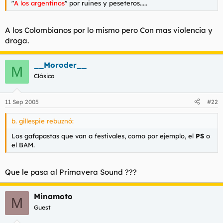
"
A los argentinos
" por ruines y peseteros.....
A los Colombianos por lo mismo pero Con mas violencia y
droga.
__Moroder__
M
Clásico
11 Sep 2005
#22
b. gillespie rebuznó:
Los gafapastas que van a festivales, como por ejemplo, el
PS
o
el BAM.
Que le pasa al Primavera Sound ???
Minamoto
M
Guest