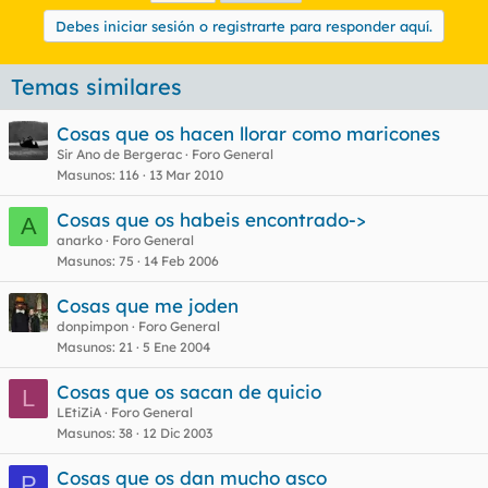
Debes iniciar sesión o registrarte para responder aquí.
Temas similares
Cosas que os hacen llorar como maricones
Sir Ano de Bergerac
Foro General
Masunos
116
13 Mar 2010
Cosas que os habeis encontrado->
A
anarko
Foro General
Masunos
75
14 Feb 2006
Cosas que me joden
donpimpon
Foro General
Masunos
21
5 Ene 2004
Cosas que os sacan de quicio
L
LEtiZiA
Foro General
Masunos
38
12 Dic 2003
Cosas que os dan mucho asco
P