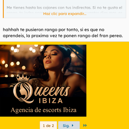
Me tienes hasta los cojones con tus indirectas. Si no te gusta el
rango, te jodes porque lo vas a tener unos cuantos dias mas, es
Haz clic para expandir...
asi de FACIL.
hahhah te pusieron rango por tonto, si es que no
aprendeis, la proxima vez te ponen rango del fran perea.
Último
1 de 2
Sig.