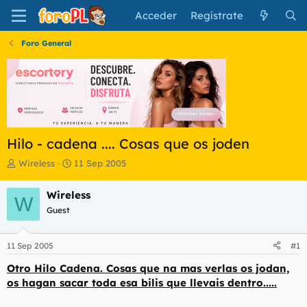
Acceder
Regístrate
Foro General
Hilo - cadena .... Cosas que os joden
I
F
Wireless
11 Sep 2005
n
e
i
c
Wireless
W
c
h
Guest
i
a
a
d
d
e
11 Sep 2005
#1
o
i
r
n
Otro Hilo Cadena. Cosas que na mas verlas os jodan,
d
i
os hagan sacar toda esa bilis que llevais dentro.....
e
c
l
i