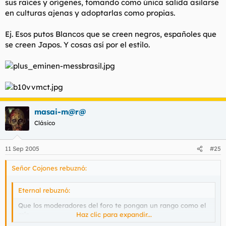
sus raíces y orígenes, tomando como única salida asilarse
en culturas ajenas y adoptarlas como propias.
Ej. Esos putos Blancos que se creen negros, españoles que
se creen Japos. Y cosas así por el estilo.
masai-m@r@
Clásico
11 Sep 2005
#25
Señor Cojones rebuznó:
Eternal rebuznó:
Que los moderadores del foro te pongan un rango como el
mío.
Haz clic para expandir...