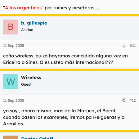
"
A los argentinos
" por ruines y peseteros.....
b. gillespie
B
Asiduo
11 Sep 2005
#11
coño wireless, quizá hayamos coincidido alguna vez en
Ericeira o Sines. O es usted más internacional???
Wireless
W
Guest
11 Sep 2005
#12
yo soy , ahora mismo, mas de la Maruca, el Bocal.
cuando pasen los examenes, iremos pa Helgueras y a
Arenillas.
Doctor Orloff