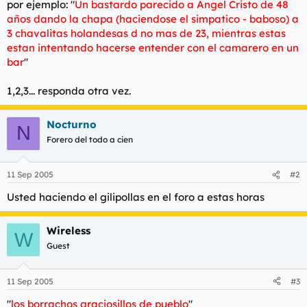
por ejemplo: "
Un bastardo parecido a Angel Cristo de 48
t
o
e
años dando la chapa (haciendose el simpatico - baboso) a
m
3 chavalitas holandesas d no mas de 23, mientras estas
a
estan intentando hacerse entender con el camarero en un
bar
"
1,2,3... responda otra vez.
Nocturno
N
Forero del todo a cien
11 Sep 2005
#2
Usted haciendo el gilipollas en el foro a estas horas
Wireless
W
Guest
11 Sep 2005
#3
"
los borrachos graciosillos de pueblo
"