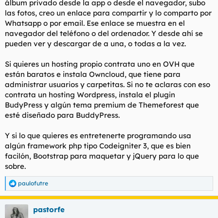
álbum privado desde la app o desde el navegador, subo
las fotos, creo un enlace para compartir y lo comparto por
Whatsapp o por email. Ese enlace se muestra en el
navegador del teléfono o del ordenador. Y desde ahí se
pueden ver y descargar de a una, o todas a la vez.
Si quieres un hosting propio contrata uno en OVH que
están baratos e instala Owncloud, que tiene para
administrar usuarios y carpetitas. Si no te aclaras con eso
contrata un hosting Wordpress, instala el plugin
BudyPress y algún tema premium de Themeforest que
esté diseñado para BuddyPress.
Y si lo que quieres es entretenerte programando usa
algún framework php tipo Codeigniter 3, que es bien
facilón, Bootstrap para maquetar y jQuery para lo que
sobre.
paulofutre
R
e
a
pastorfe
c
c