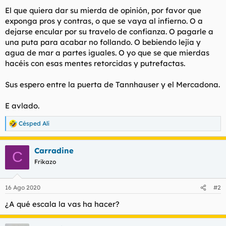
El que quiera dar su mierda de opinión, por favor que
exponga pros y contras, o que se vaya al infierno. O a
dejarse encular por su travelo de confianza. O pagarle a
una puta para acabar no follando. O bebiendo lejía y
agua de mar a partes iguales. O yo que se que mierdas
hacéis con esas mentes retorcidas y putrefactas.
Sus espero entre la puerta de Tannhauser y el Mercadona.
E avlado.
Césped Alí
R
e
a
Carradine
c
C
c
Frikazo
i
o
n
16 Ago 2020
#2
e
s
¿A qué escala la vas ha hacer?
: