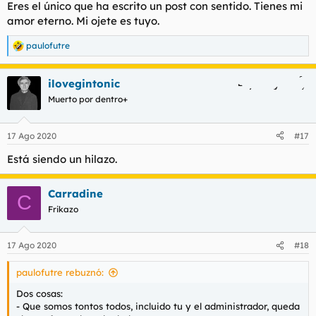
Eres el único que ha escrito un post con sentido. Tienes mi
amor eterno. Mi ojete es tuyo.
paulofutre
R
e
a
ilovegintonic
c
c
Muerto por dentro+
i
o
n
17 Ago 2020
#17
e
s
Está siendo un hilazo.
:
Carradine
C
Frikazo
17 Ago 2020
#18
paulofutre rebuznó:
Dos cosas:
- Que somos tontos todos, incluido tu y el administrador, queda