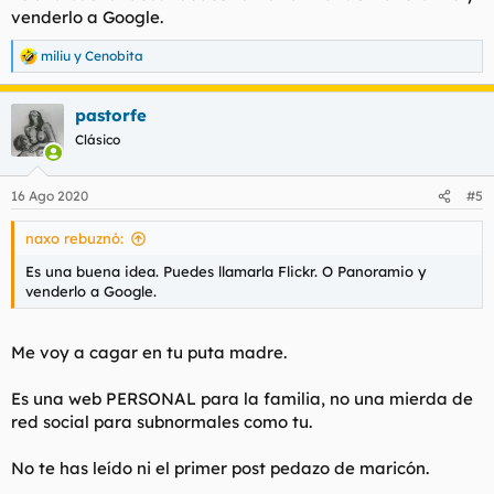
venderlo a Google.
miliu
y
Cenobita
R
e
a
pastorfe
c
c
Clásico
i
o
n
16 Ago 2020
#5
e
s
naxo rebuznó:
:
Es una buena idea. Puedes llamarla Flickr. O Panoramio y
venderlo a Google.
Me voy a cagar en tu puta madre.
Es una web PERSONAL para la familia, no una mierda de
red social para subnormales como tu.
No te has leído ni el primer post pedazo de maricón.