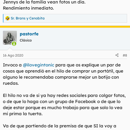
Jennys de la familia vean fotos un día.
Rendimiento inmediato.
Sr. Brans
y
Cenobita
R
e
a
pastorfe
c
c
Clásico
i
o
n
16 Ago 2020
#8
e
s
Invoco a
@ilovegintonic
para que os explique un par de
:
cosas que aprendió en el hilo de comprar un portátil, que
alguno le recomendaba comprarse mejor un botijo con
ruedas.
El hilo no va de si ya hay redes sociales para colgar fotos,
o de que lo haga con un grupo de Facebook o de que lo
deje estar porque es mucho trabajo para que solo lo vea
mi prima la tuerta.
Va de que partiendo de la premisa de que SI la voy a