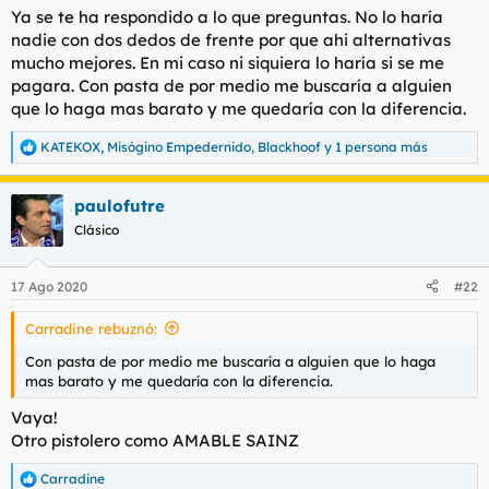
Ya se te ha respondido a lo que preguntas. No lo haría
nadie con dos dedos de frente por que ahi alternativas
mucho mejores. En mi caso ni siquiera lo haría si se me
pagara. Con pasta de por medio me buscaría a alguien
que lo haga mas barato y me quedaría con la diferencia.
KATEKOX
,
Misógino Empedernido
,
Blackhoof
y 1 persona más
R
e
a
paulofutre
c
c
Clásico
i
o
n
17 Ago 2020
#22
e
s
Carradine rebuznó:
:
Con pasta de por medio me buscaría a alguien que lo haga
mas barato y me quedaría con la diferencia.
Vaya!
Otro pistolero como AMABLE SAINZ
Carradine
R