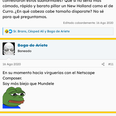
contestaron estos subnormales? Que si no sería más
cómodo, rápido y barato pillar un New Holland como el de
Curro. ¿En qué cabeza cabe tamaño disparate? No sé
para qué preguntamos.
Editado cobardemente:
16 Ago 2020
Sr. Brans
,
Césped Alí
y
Boga de Ariete
R
e
a
Boga de Ariete
c
c
Baneado
i
o
n
16 Ago 2020
#11
e
s
En su momento hacia virguerias con el Netscape
:
Composer.
Soy más biejo que Mundele