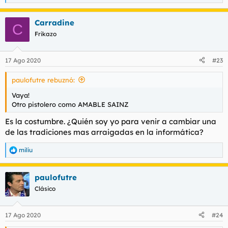
e
a
Carradine
c
C
c
Frikazo
i
o
n
17 Ago 2020
#23
e
s
paulofutre rebuznó:
:
Vaya!
Otro pistolero como AMABLE SAINZ
Es la costumbre. ¿Quién soy yo para venir a cambiar una
de las tradiciones mas arraigadas en la informática?
miliu
R
e
a
paulofutre
c
c
Clásico
i
o
n
17 Ago 2020
#24
e
s