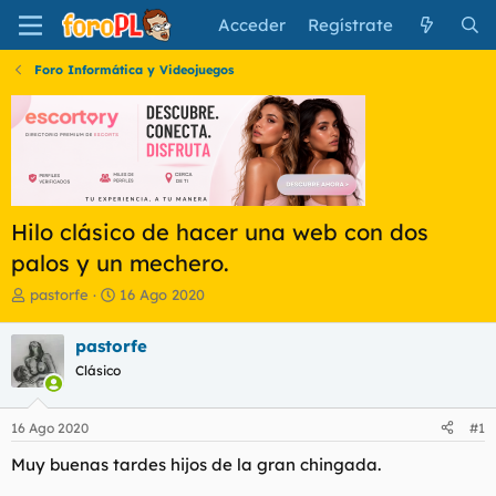
Acceder
Regístrate
Foro Informática y Videojuegos
Hilo clásico de hacer una web con dos
palos y un mechero.
I
F
pastorfe
16 Ago 2020
n
e
i
c
pastorfe
c
h
Clásico
i
a
a
d
d
e
16 Ago 2020
#1
o
i
r
n
Muy buenas tardes hijos de la gran chingada.
d
i
e
c