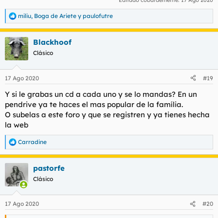
Editado cobardemente:
17 Ago 2020
miliu
,
Boga de Ariete
y
paulofutre
R
e
a
Blackhoof
c
c
Clásico
i
o
n
17 Ago 2020
#19
e
s
Y si le grabas un cd a cada uno y se lo mandas? En un
:
pendrive ya te haces el mas popular de la família.
O subelas a este foro y que se registren y ya tienes hecha
la web
Carradine
R
e
a
pastorfe
c
c
Clásico
i
o
n
17 Ago 2020
#20
e
s