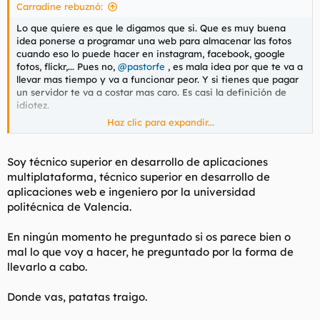
Carradine rebuznó:
:
Lo que quiere es que le digamos que si. Que es muy buena
idea ponerse a programar una web para almacenar las fotos
cuando eso lo puede hacer en instagram, facebook, google
fotos, flickr,... Pues no,
@pastorfe
, es mala idea por que te va a
llevar mas tiempo y va a funcionar peor. Y si tienes que pagar
un servidor te va a costar mas caro. Es casi la definición de
idiotez.
Haz clic para expandir...
No tiene ninguna ventaja salvo que la razón sea introducirte
en el hijputa y explotador mundo del desarrollo web. Cosa que
salvo que seas un masoca tampoco es recomendable. Y si ese
Soy técnico superior en desarrollo de aplicaciones
es el caso la recomendación es meterte en un grado, hacer un
multiplataforma, técnico superior en desarrollo de
curso o lo que sea dónde enseñen el tema. Con java a ser
aplicaciones web e ingeniero por la universidad
posible. Ya que te va el sufrimiento, java es el coñazo mas
politécnica de Valencia.
insoportable de todos.
En ningún momento he preguntado si os parece bien o
mal lo que voy a hacer, he preguntado por la forma de
llevarlo a cabo.
Donde vas, patatas traigo.