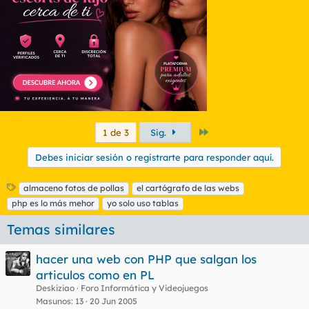
Último
1 de 3
Sig.
Debes iniciar sesión o registrarte para responder aquí.
E
almaceno fotos de pollas
el cartógrafo de las webs
t
php es lo más mehor
yo solo uso tablas
i
q
Temas similares
u
e
hacer una web con PHP que salgan los
t
articulos como en PL
a
s
Deskiziao
Foro Informática y Videojuegos
Masunos
13
20 Jun 2005