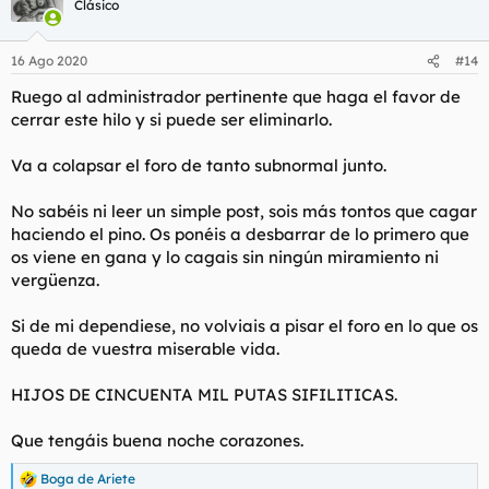
Clásico
i
o
n
16 Ago 2020
#14
e
s
Ruego al administrador pertinente que haga el favor de
:
cerrar este hilo y si puede ser eliminarlo.
Va a colapsar el foro de tanto subnormal junto.
No sabéis ni leer un simple post, sois más tontos que cagar
haciendo el pino. Os ponéis a desbarrar de lo primero que
os viene en gana y lo cagais sin ningún miramiento ni
vergüenza.
Si de mi dependiese, no volviais a pisar el foro en lo que os
queda de vuestra miserable vida.
HIJOS DE CINCUENTA MIL PUTAS SIFILITICAS.
Que tengáis buena noche corazones.
Boga de Ariete
R