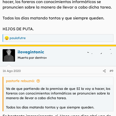
hacer, los foreros con conocimientos informáticos se
pronuncien sobre la manera de llevar a cabo dicha tarea.
Todos los días matando tontos y que siempre queden.
HIJOS DE PUTA.
paulofutre
R
e
a
ilovegintonic
c
c
Muerto por dentro+
i
o
n
16 Ago 2020
#9
e
s
pastorfe rebuznó:
:
Va de que partiendo de la premisa de que SI la voy a hacer, los
foreros con conocimientos informáticos se pronuncien sobre la
manera de llevar a cabo dicha tarea.
Todos los días matando tontos y que siempre queden.