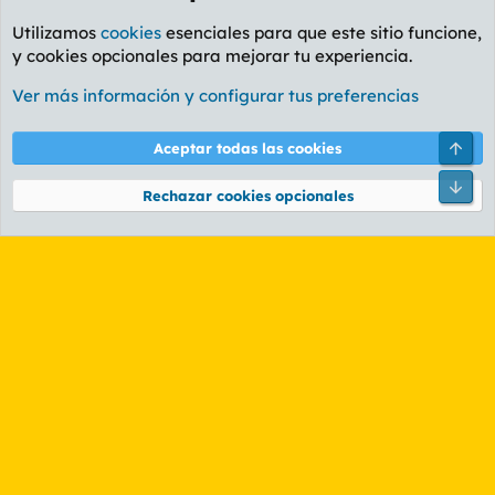
Utilizamos
cookies
esenciales para que este sitio funcione,
y cookies opcionales para mejorar tu experiencia.
Foro Informática y Videojuegos
Ver más información y configurar tus preferencias
Cookies
PL OLDSTYLE AMARILLO
Cambiar fuente
Español (ES)
Arri
Aceptar todas las cookies
Contáctanos
Términos y reglas
Política de privacidad
Ayuda
R
Pie
S
Rechazar cookies opcionales
S
®
Community platform by XenForo
© 2010-2026 XenForo Ltd.