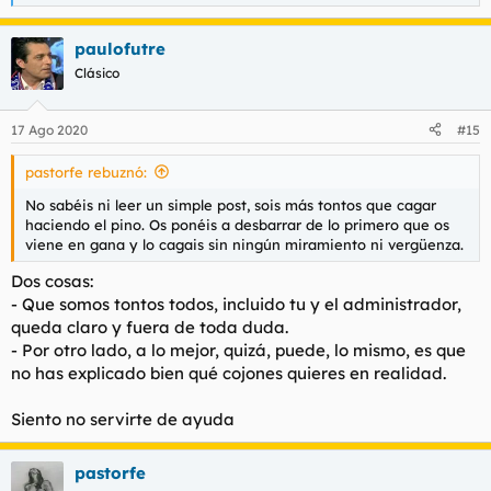
e
a
paulofutre
c
c
Clásico
i
o
n
17 Ago 2020
#15
e
s
pastorfe rebuznó:
:
No sabéis ni leer un simple post, sois más tontos que cagar
haciendo el pino. Os ponéis a desbarrar de lo primero que os
viene en gana y lo cagais sin ningún miramiento ni vergüenza.
Dos cosas:
- Que somos tontos todos, incluido tu y el administrador,
queda claro y fuera de toda duda.
- Por otro lado, a lo mejor, quizá, puede, lo mismo, es que
no has explicado bien qué cojones quieres en realidad.
Siento no servirte de ayuda
pastorfe