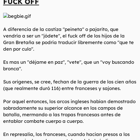
FUCK OFF
t
o
e
m
a
A diferencia de la castiza "peineta" o pajarito, que
vendría a ser un "jódete", el fuck off de los hijos de la
Gran Bretaña se podría traducir libremente como "que te
den por culo".
Es mas un "déjame en paz", "vete", que un "voy buscando
bronca".
Sus origenes, se cree, fechan de la guerra de los cien años
(que realmente duró 116) entre franceses y sajones.
Por aquel entonces, los arcos ingleses habían demostrado
sobradamente su superior alcance en los campos de
batalla, mermando a las tropas francesas antes de
entablar combate cuerpo a cuerpo.
En represalia, los franceses, cuando hacian presos a los