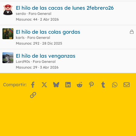
r
El hilo de las cacas de lunes 2febrero26
serdo
Foro General
Masunos
44
2 Abr 2026
o
El hilo de las colas gordas
e
karls
Foro General
Masunos
292
28 Dic 2025
r
r
El hilo de las venganzas
Lord90s
Foro General
Masunos
29
3 Abr 2026
o
Facebook
X
Bluesky
LinkedIn
Reddit
Pinterest
Tumblr
WhatsA
Em
Compartir:
Enlace