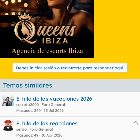
Debes iniciar sesión o registrarte para responder aquí.
Temas similares
El hilo de las vacaciones 2026
cocreta2000
Foro General
Masunos
240
25 Jul 2026
El hilo de las reacciones
e
serdo
Foro General
Masunos
49
30 Abr 2026
r