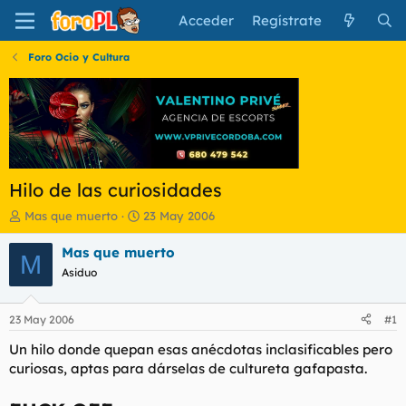
Acceder
Regístrate
Foro Ocio y Cultura
Hilo de las curiosidades
I
F
Mas que muerto
23 May 2006
n
e
i
c
Mas que muerto
M
c
h
Asiduo
i
a
a
d
d
e
23 May 2006
#1
o
i
r
n
Un hilo donde quepan esas anécdotas inclasificables pero
d
i
curiosas, aptas para dárselas de cultureta gafapasta.
e
c
l
i