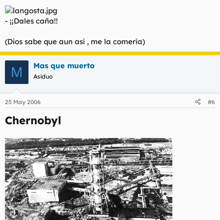
- ¡¡Dales caña!!
(Dios sabe que aun así , me la comería)
Mas que muerto
M
Asiduo
25 May 2006
#6
Chernobyl