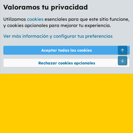
Valoramos tu privacidad
Utilizamos
cookies
esenciales para que este sitio funcione,
y cookies opcionales para mejorar tu experiencia.
Foro Ocio y Cultura
Ver más información y configurar tus preferencias
Cookies
PL OLDSTYLE AMARILLO
Cambiar fuente
Español (ES)
Arri
Aceptar todas las cookies
Contáctanos
Términos y reglas
Política de privacidad
Ayuda
R
Pie
S
Rechazar cookies opcionales
S
®
Community platform by XenForo
© 2010-2026 XenForo Ltd.