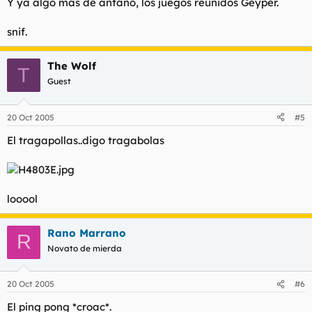
Y ya algo mas de antaño, los juegos reunidos Geyper.
snif.
The Wolf
T
Guest
20 Oct 2005
#5
El tragapollas..digo tragabolas
looool
Rano Marrano
R
Novato de mierda
20 Oct 2005
#6
El ping pong *croac*.