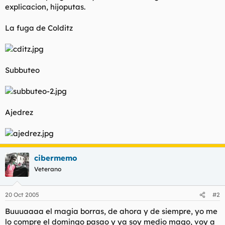
explicacion, hijoputas.
l
i
t
o
e
La fuga de Colditz
m
a
Subbuteo
Ajedrez
cibermemo
Veterano
20 Oct 2005
#2
Buuuaaaa el magia borras, de ahora y de siempre, yo me
lo compre el domingo pasao y ya soy medio mago, voy a