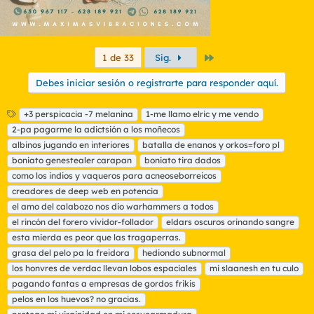
Último
1 de 33
Sig.
Debes iniciar sesión o registrarte para responder aquí.
E
+3 perspicacia -7 melanina
1-me llamo elric y me vendo
t
2-pa pagarme la adictsión a los moñecos
i
albinos jugando en interiores
batalla de enanos y orkos=foro pl
q
boniato genestealer carapan
boniato tira dados
u
como los indios y vaqueros para acneoseborreicos
e
t
creadores de deep web en potencia
a
el amo del calabozo nos dio warhammers a todos
s
el rincón del forero vividor-follador
eldars oscuros orinando sangre
esta mierda es peor que las tragaperras.
grasa del pelo pa la freidora
hediondo subnormal
los honvres de verdac llevan lobos espaciales
mi slaanesh en tu culo
pagando fantas a empresas de gordos frikis
pelos en los huevos? no gracias.