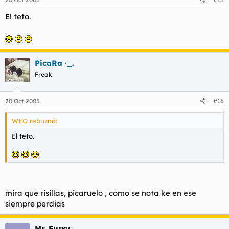
El teto.
PicaRa ·_.
Freak
20 Oct 2005
#16
WEO rebuznó:
El teto.
mira que risillas, picaruelo , como se nota ke en ese
siempre perdias
Mr. Furry