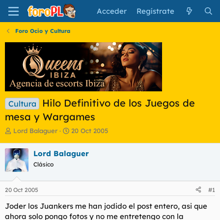
Acceder
Regístrate
Foro Ocio y Cultura
Hilo Definitivo de los Juegos de
Cultura
mesa y Wargames
I
F
Lord Balaguer
20 Oct 2005
n
e
i
c
Lord Balaguer
c
h
Clásico
i
a
a
d
d
e
20 Oct 2005
#1
o
i
r
n
Joder los Juankers me han jodido el post entero, asi que
d
i
ahora solo pongo fotos y no me entretengo con la
e
c