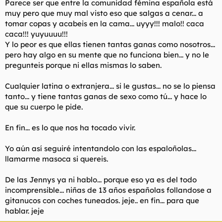
Parece ser que entre la comunidad fémina española está
en otros paises por muy guapa que sea la chica.
muy pero que muy mal visto eso que salgas a cenar... a
Bueno,creo ya es suficiente y espero que no entre alguna
tomar copas y acabeis en la cama... uyyy!!! malo!! caca
forera soltando los tipicos topicos sobre que ella no es asi y
caca!!! yuyuuuu!!!
conoce una rusa que encaja perfectamente en la descripcion
Y lo peor es que ellas tienen tantas ganas como nosotros...
que he hecho,etc,etc .
pero hay algo en su mente que no funciona bien... y no le
pregunteis porque ni ellas mismas lo saben.
Cualquier latina o extranjera... si le gustas... no se lo piensa
tanto... y tiene tantas ganas de sexo como tú... y hace lo
que su cuerpo le pide.
En fin... es lo que nos ha tocado vivir.
Yo aún así seguiré intentandolo con las espaloñolas...
llamarme masoca si quereis.
De las Jennys ya ni hablo... porque eso ya es del todo
incomprensible... niñas de 13 años españolas follandose a
gitanucos con coches tuneados. jeje.. en fin... para que
hablar. jeje