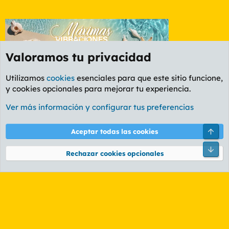
Valoramos tu privacidad
Utilizamos
cookies
esenciales para que este sitio funcione,
y cookies opcionales para mejorar tu experiencia.
Foro Rapiñas
Ver más información y configurar tus preferencias
Cookies
PL OLDSTYLE AMARILLO
Cambiar fuente
Español (ES)
Arri
Aceptar todas las cookies
Contáctanos
Términos y reglas
Política de privacidad
Ayuda
R
Pie
S
Rechazar cookies opcionales
S
®
Community platform by XenForo
© 2010-2026 XenForo Ltd.