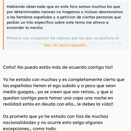
Habiendo observado que en este foro somos muchos los que
por determinadas razones no tragamos o incluso aborrecemos
a las hembras españolas y a peticion de ciertas personas que
pedian un hilo especifico sobre este tema me atrevo a
encender la mecha.
Primero voy a exponer las razones por las que yo prefiero el
mete-saca o incluso una relaccion de pareja con una mujer de
Haz clic para expandir...
cualquier nacionalidad por encima de una iberica.Solo situo
por debajo de mis compatriotas a las gitanas con flagoneta,las
aborígenes australianas y las indias del altiplano andino amen
de otras tribus primitivas aunque seguro que incluso estas
Coño!! No puedo estás más de acuerdo contigo tio!!
follan con mas ganas que nuestras reprimidas congeneres.
Yo he estado con muchas y es completamente cierto que
1 - Son unas calientapollas extremas
las españolas tienen el ego subido y a poco que sean
2- Son especialmente estupidas e incluso creo que un
fenómeno como el de las jennys de extrarradio solo se da en
medio guapas... ya se creen que son reinas.. y que si
este pais.
quedan contigo para tomar una copa una noche en
3-A causa del machacamiento extremo al que fue sometida en
realidad estás en deuda con ella... le debes la vida!!
el pasado por la puta iglesia catolica la hembra española
acabo siendo convertida en un ser recatado,reprimiendo por
Os prometo que yo he estado con tias de muchas
completo sus deseos sexuales(lease todo lo posible sobre la
nacionalidades y no ocurre esto salgo algunas
epigenetica) aunque por suerte parece que empieza a cambiar
la cosa,lastima que me pille un poco mayorcito.
excepciones... como todo.