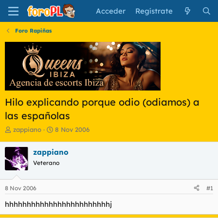
Acceder
Regístrate
Foro Rapiñas
Hilo explicando porque odio (odiamos) a
las españolas
I
F
zappiano
8 Nov 2006
n
e
i
c
zappiano
c
h
Veterano
i
a
a
d
d
e
8 Nov 2006
#1
o
i
r
n
hhhhhhhhhhhhhhhhhhhhhhhhj
d
i
e
c