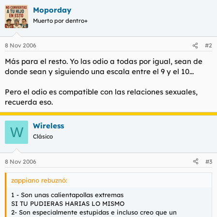
l
i
Moporday
t
o
Muerto por dentro+
e
m
a
8 Nov 2006
#2
Más para el resto. Yo las odio a todas por igual, sean de
donde sean y siguiendo una escala entre el 9 y el 10...
Pero el odio es compatible con las relaciones sexuales,
recuerda eso.
Wireless
W
Clásico
8 Nov 2006
#3
zappiano rebuznó:
1 - Son unas calientapollas extremas
SI TU PUDIERAS HARIAS LO MISMO
2- Son especialmente estupidas e incluso creo que un