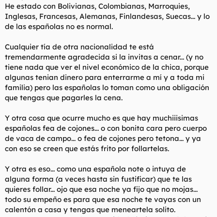
4-Son unas acomplejadas llenas de inseguridades.
He estado con Bolivianas, Colombianas, Marroquies,
5- Son marimachotas y masculinas e incluso la que sale
Inglesas, Francesas, Alemanas, Finlandesas, Suecas... y lo
femenina lo esconde no sea que cargen contra ella todos los
de las españolas no es normal.
grupos feminazis que tan bien prosperan por estos lares.
6- Son “pisitofilas”,una palabra que encontre por internet y
Cualquier tía de otra nacionalidad te está
que describe a la tipica mujer acomplejada que solo busca un
hombre con piso para intentar sacarselo en cuanto tengan un
tremendarmente agradecida si la invitas a cenar... (y no
retoño o si su compañero todavía no lo posee lavarle el cerebro
tiene nada que ver el nivel económico de la chica, porque
para que se hipoteque cuanto antes ya que estar de alquiler
algunas tenian dinero para enterrarme a mí y a toda mi
para ella es de fracasados.La locura inmobiliaria española en
familia) pero las españolas lo toman como una obligación
parte la explica esta raza de females.
que tengas que pagarles la cena.
7- Tienen un gusto musical especialmente patetico.Tengo
varias amigas sudamericanas y algunas de otros paises de
europa e incluso chateo a veces y me sorprende ver que
Y otra cosa que ocurre mucho es que hay muchiiisimas
muchas de ellas conocen o disfrutan de la musica de led
españolas fea de cojones... o con bonita cara pero cuerpo
zeppelín o ufo y estoy hablando de chicas de 24-30 años.En
de vaca de campo... o fea de cojones pero tetona... y ya
españa a la mayoria eso les suena a marca de tabaco y es una
con eso se creen que estás frito por follartelas.
muestra mas de su suprema estupidez pues los gustos
musicales son una referencia muy valida para sondear el
Y otra es eso... como una española note o intuya de
cociente intelectual de una persona.
8- Con que una española sea medio guapa ya se cree la reina
alguna forma (a veces hasta sin fustificar) que te las
de saba y como no tengas un ferrari aparcado en la puerta de
quieres follar... ojo que esa noche ya fijo que no mojas...
la disco o seas un modelo famoso no es que no te mire,es que
todo su empeño es para que esa noche te vayas con un
si puede te escupe a la cara y te hace parecer una basura cosa
calentón a casa y tengas que meneartela solito.
que como he podido observar y me han contado rara vez pasa