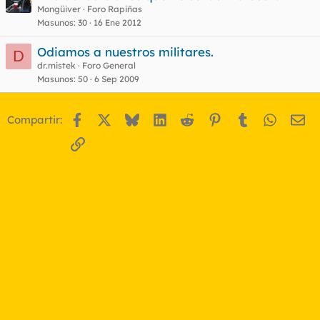
Mongüiver
Foro Rapiñas
Masunos
30
16 Ene 2012
Odiamos a nuestros militares.
D
dr.mistek
Foro General
Masunos
50
6 Sep 2009
Facebook
X
Bluesky
LinkedIn
Reddit
Pinterest
Tumblr
WhatsA
Em
Compartir:
Enlace