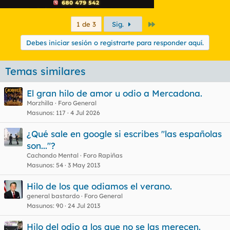
Último
1 de 3
Sig.
Debes iniciar sesión o registrarte para responder aquí.
Temas similares
El gran hilo de amor u odio a Mercadona.
Morzhilla
Foro General
Masunos
117
4 Jul 2026
¿Qué sale en google si escribes "las españolas
son..."?
Cachondo Mental
Foro Rapiñas
Masunos
54
3 May 2013
Hilo de los que odiamos el verano.
general bastardo
Foro General
Masunos
90
24 Jul 2013
Hilo del odio a los que no se las merecen.