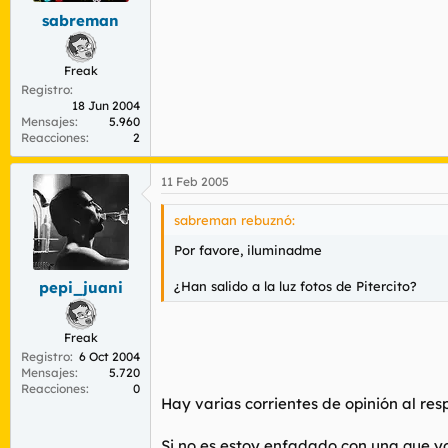
sabreman
Freak
Registro
18 Jun 2004
Mensajes
5.960
Reacciones
2
11 Feb 2005
sabreman rebuznó:
Por favore, iluminadme
¿Han salido a la luz fotos de Pitercito?
pepi_juani
Freak
Registro
6 Oct 2004
Mensajes
5.720
Reacciones
0
Hay varias corrientes de opinión al res
Si no es estoy enfadado con una que 