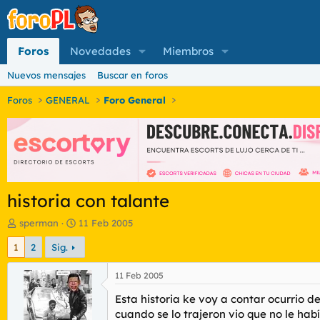
Foros
Novedades
Miembros
Nuevos mensajes
Buscar en foros
Foros
GENERAL
Foro General
historia con talante
I
F
sperman
11 Feb 2005
n
e
1
2
Sig.
i
c
c
h
i
a
11 Feb 2005
a
d
Esta historia ke voy a contar ocurrio 
d
e
o
i
cuando se lo trajeron vio que no le ha