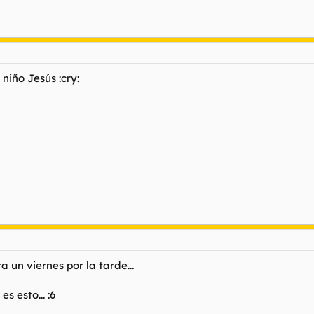
 niño Jesús :cry:
 un viernes por la tarde...
s esto... :6