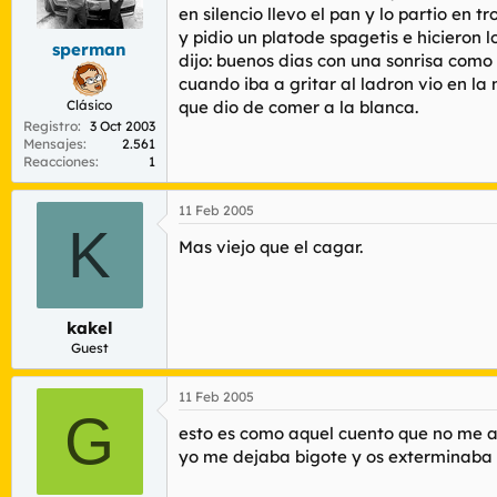
r
n
en silencio llevo el pan y lo partio en 
d
i
y pidio un platode spagetis e hicieron 
sperman
e
c
dijo: buenos dias con una sonrisa como 
l
i
cuando iba a gritar al ladron vio en la
t
o
Clásico
que dio de comer a la blanca.
e
Registro
3 Oct 2003
m
Mensajes
2.561
a
Reacciones
1
11 Feb 2005
K
Mas viejo que el cagar.
kakel
Guest
11 Feb 2005
G
esto es como aquel cuento que no me 
yo me dejaba bigote y os exterminaba a