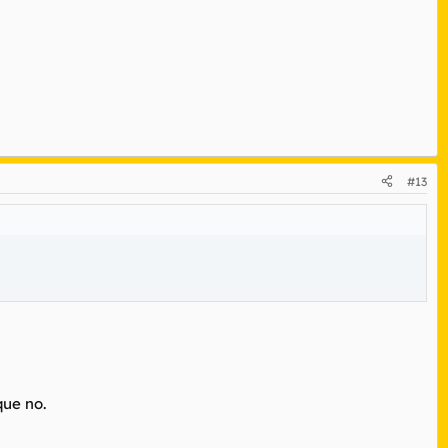
#13
que no.