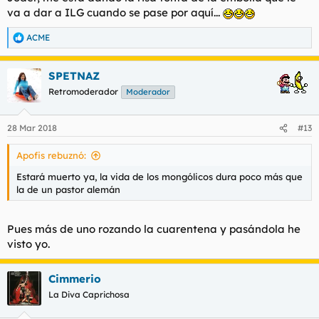
va a dar a ILG cuando se pase por aquí...
ACME
R
e
a
SPETNAZ
c
c
Retromoderador
Moderador
i
o
n
28 Mar 2018
#13
e
s
Apofis rebuznó:
:
Estará muerto ya, la vida de los mongólicos dura poco más que
la de un pastor alemán
Pues más de uno rozando la cuarentena y pasándola he
visto yo.
Cimmerio
La Diva Caprichosa