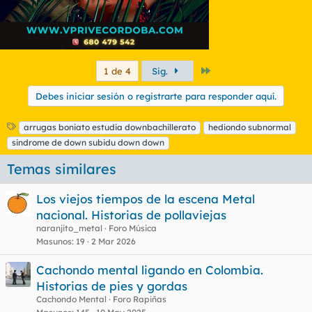
Último
1 de 4
Sig.
Debes iniciar sesión o registrarte para responder aquí.
E
arrugas boniato estudia downbachillerato
hediondo subnormal
t
sindrome de down subidu down down
i
q
Temas similares
u
e
Los viejos tiempos de la escena Metal
t
nacional. Historias de pollaviejas
a
s
naranjito_metal
Foro Música
Masunos
19
2 Mar 2026
Cachondo mental ligando en Colombia.
Historias de pies y gordas
Cachondo Mental
Foro Rapiñas