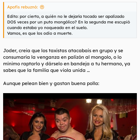
Los padres, viejales y decrépitos intentaban parar aquella orgía
de guantazos, pero de un movimiento los downies se los
Apofis rebuznó:
quitaban de encima, y los lanzaban a un parterre cercano.
Edito: por cierto, a quién no le dejaría tocado ser apalizado
Aquello duró un minuto, hasta que llegó el puto microbus, que
DOS veces por un puto mongólico? En la segunda me escupió
actúo de campana de fin de asalto, y lo mejor es que después
cuando estaba yo noqueado en el suelo.
de haber encajado aquellos hostiazos de manera hierática,
Vamos, es que los odio a muerte.
empezaron a llorar y gemir desconsoladamente.
Fue un espectáculo brutal a la par que hipnotizante.
Joder, creia que los taxistas atacabais en grupo y se
consumaría la venganza en palizón al mongolo, o lo
mínimo raptarlo y dárselo en bandeja a tu hermano, ya
sabes que la familia que viola unida ...
Aunque pelean bien y gastan buena polla: