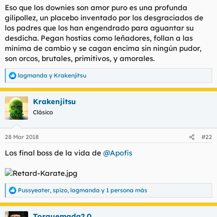
Eso que los downies son amor puro es una profunda
gilipollez, un placebo inventado por los desgraciados de
los padres que los han engendrado para aguantar su
desdicha. Pegan hostias como leñadores, follan a las
mínima de cambio y se cagan encima sin ningún pudor,
son orcos, brutales, primitivos, y amorales.
lagmanda
y
Krakenjitsu
R
e
a
Krakenjitsu
c
c
Clásico
i
o
n
28 Mar 2018
#22
e
s
Los final boss de la vida de
@Apofis
:
Pussyeater
,
spizo
,
lagmanda
y 1 persona más
R
e
a
Torquemada2.0
c