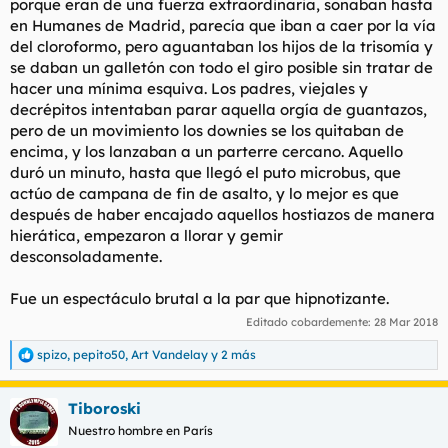
porque eran de una fuerza extraordinaria, sonaban hasta
en Humanes de Madrid, parecía que iban a caer por la vía
del cloroformo, pero aguantaban los hijos de la trisomía y
se daban un galletón con todo el giro posible sin tratar de
hacer una mínima esquiva. Los padres, viejales y
decrépitos intentaban parar aquella orgía de guantazos,
pero de un movimiento los downies se los quitaban de
encima, y los lanzaban a un parterre cercano. Aquello
duró un minuto, hasta que llegó el puto microbus, que
actúo de campana de fin de asalto, y lo mejor es que
después de haber encajado aquellos hostiazos de manera
hierática, empezaron a llorar y gemir
desconsoladamente.
Fue un espectáculo brutal a la par que hipnotizante.
Editado cobardemente:
28 Mar 2018
spizo
,
pepito50
,
Art Vandelay
y 2 más
R
e
a
Tiboroski
c
c
Nuestro hombre en París
i