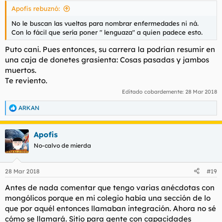
Apofis rebuznó:
No le buscan las vueltas para nombrar enfermedades ni ná.
Con lo fácil que sería poner " lenguaza" a quien padece esto.
Puto cani. Pues entonces, su carrera la podrían resumir en
una caja de donetes grasienta: Cosas pasadas y jambos
muertos.
Te reviento.
Editado cobardemente:
28 Mar 2018
ARKAN
R
e
a
Apofis
c
c
No-calvo de mierda
i
o
n
28 Mar 2018
#19
e
s
Antes de nada comentar que tengo varias anécdotas con
:
mongólicos porque en mi colegio había una sección de lo
que por aquél entonces llamaban integración. Ahora no sé
cómo se llamará. Sitio para gente con capacidades