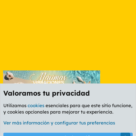
Valoramos tu privacidad
Utilizamos
cookies
esenciales para que este sitio funcione,
y cookies opcionales para mejorar tu experiencia.
Foro General
Ver más información y configurar tus preferencias
Cookies
PL OLDSTYLE AMARILLO
Cambiar fuente
Español (ES)