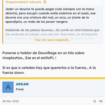
Torquemada2.0 rebuznó:
Joder un downie te puede pegar (casi siempre con la mano
abierta), pero escupir cuando estás exámine en el suelo, ese
downie era una criatura del mal, un orco, un jinete de la
apocalipsis, un malo de los power rangers.
Hablando de las peleas downies....Os conté en otra historia que
iba andando al colegio unos dos km. Pues bien, en el trayecto
por la mañana pasábamos por una parada de autobus para
Haz clic para expandir...
downies, un microbus blanco los recogía, y aquello era
grotesco, surrealista, onírico. Veías a los downies del autobús
poniendo caras e inflando los mofletes contra el cristal que
Ponerse a hablar de DownRage en un hilo sobre
estaba lleno de babas y vaho, algunos tirándose al asiento de
rinoplastias... Ese es el estiloPL !
atrás pasando por encima. La degeneración humana más
cruda
Si es que a ustedes hay que quererlos a la fuerza... A la
fuerza down.
Pero lo que más impactado me dejó es que un día, segundos
antes que parar a el microbus, dos downies maduros
empezaron a darse de hostias, de hostias con la mano abierta.
ARKAN
Recuerdo los guantazos que se daban porque eran de una
A
fuerza extraordinaria, sonaban hasta en Humanes de Madrid,
Freak
parecía que iban a caer por la vía del cloroformo, pero
aguantaban los hijos de la trisomía y se daban un galletón con
28 Mar 2018
#8
todo el giro posible sin tratar de hacer una mínima esquiva.