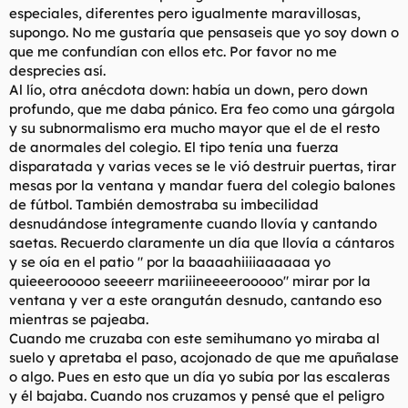
especiales, diferentes pero igualmente maravillosas,
supongo. No me gustaría que pensaseis que yo soy down o
que me confundían con ellos etc. Por favor no me
desprecies así.
Al lío, otra anécdota down: había un down, pero down
profundo, que me daba pánico. Era feo como una gárgola
y su subnormalismo era mucho mayor que el de el resto
de anormales del colegio. El tipo tenía una fuerza
disparatada y varias veces se le vió destruir puertas, tirar
mesas por la ventana y mandar fuera del colegio balones
de fútbol. También demostraba su imbecilidad
desnudándose íntegramente cuando llovía y cantando
saetas. Recuerdo claramente un día que llovía a cántaros
y se oía en el patio " por la baaaahiiiiaaaaaa yo
quieeerooooo seeeerr mariiineeeerooooo" mirar por la
ventana y ver a este orangután desnudo, cantando eso
mientras se pajeaba.
Cuando me cruzaba con este semihumano yo miraba al
suelo y apretaba el paso, acojonado de que me apuñalase
o algo. Pues en esto que un día yo subía por las escaleras
y él bajaba. Cuando nos cruzamos y pensé que el peligro