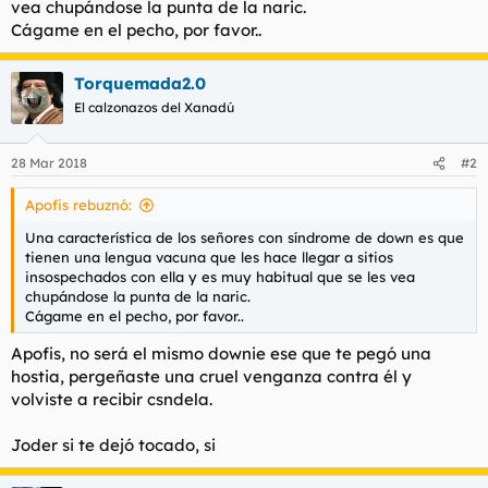
vea chupándose la punta de la naric.
t
o
e
Cágame en el pecho, por favor..
m
a
Torquemada2.0
El calzonazos del Xanadú
28 Mar 2018
#2
Apofis rebuznó:
Una característica de los señores con síndrome de down es que
tienen una lengua vacuna que les hace llegar a sitios
insospechados con ella y es muy habitual que se les vea
chupándose la punta de la naric.
Cágame en el pecho, por favor..
Apofis, no será el mismo downie ese que te pegó una
hostia, pergeñaste una cruel venganza contra él y
volviste a recibir csndela.
Joder si te dejó tocado, si