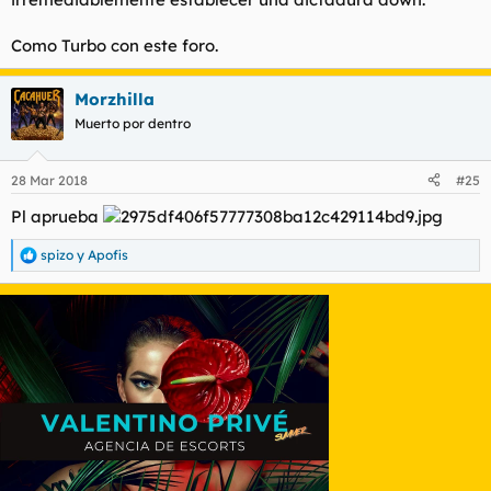
Como Turbo con este foro.
Morzhilla
Muerto por dentro
28 Mar 2018
#25
Pl aprueba
spizo
y
Apofis
R
e
a
c
c
i
o
n
e
s
: