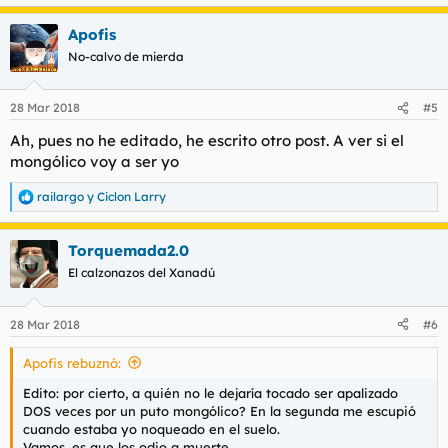
Apofis
No-calvo de mierda
28 Mar 2018
#5
Ah, pues no he editado, he escrito otro post. A ver si el
mongólico voy a ser yo
railargo
y
Ciclon Larry
R
e
a
Torquemada2.0
c
c
El calzonazos del Xanadú
i
o
n
28 Mar 2018
#6
e
s
Apofis rebuznó:
:
Edito: por cierto, a quién no le dejaría tocado ser apalizado
DOS veces por un puto mongólico? En la segunda me escupió
cuando estaba yo noqueado en el suelo.
Vamos, es que los odio a muerte.