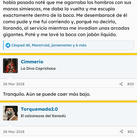
había pasado noté que me agarraba los hombros con sus
manos simiescas, me daba la vuelta y me escupía
exactamente dentro de la boca. Me desembaracé de él
como pude y me fui corriendo y, porqué no decirlo,
llorando, al servicio mientras me invadían unas arcadas
gigantes. Poté y me lavé la boca con jabón líquido.
Césped Alí
,
Monstroid
,
jamematen
y 6 más
R
e
a
Cimmerio
c
c
La Diva Caprichosa
i
o
n
28 Mar 2018
#20
e
s
Tranquilo. Aún se puede caer más bajo.
:
Torquemada2.0
El calzonazos del Xanadú
28 Mar 2018
#21