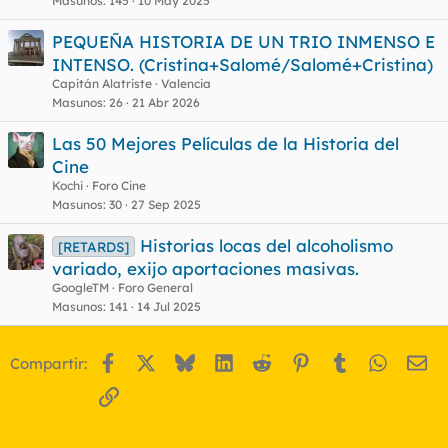
Masunos
145
10 May 2025
PEQUEÑA HISTORIA DE UN TRIO INMENSO E
INTENSO. (Cristina+Salomé/Salomé+Cristina)
Capitán Alatriste
Valencia
Masunos
26
21 Abr 2026
Las 50 Mejores Películas de la Historia del
Cine
Kochi
Foro Cine
Masunos
30
27 Sep 2025
Historias locas del alcoholismo
[RETARDS]
variado, exijo aportaciones masivas.
GoogleTM
Foro General
Masunos
141
14 Jul 2025
Facebook
X
Bluesky
LinkedIn
Reddit
Pinterest
Tumblr
WhatsA
Em
Compartir:
Enlace