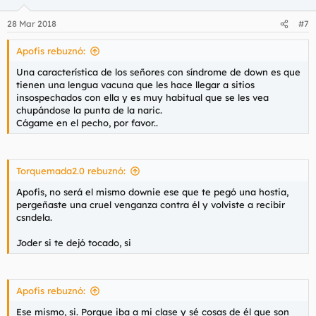
o
n
28 Mar 2018
#7
e
s
Apofis rebuznó:
:
Una característica de los señores con síndrome de down es que
tienen una lengua vacuna que les hace llegar a sitios
insospechados con ella y es muy habitual que se les vea
chupándose la punta de la naric.
Cágame en el pecho, por favor..
Torquemada2.0 rebuznó:
Apofis, no será el mismo downie ese que te pegó una hostia,
pergeñaste una cruel venganza contra él y volviste a recibir
csndela.
Joder si te dejó tocado, si
Apofis rebuznó:
Ese mismo, si. Porque iba a mi clase y sé cosas de él que son