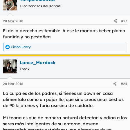
c
El calzonazos del Xanadú
i
o
n
28 Mar 2018
#23
e
s
El de la derecha es temible. A ese le mandas beber plomo
:
fundido y no pestañea
Ciclon Larry
R
e
a
Lance_Murdock
c
c
Freak
i
o
n
28 Mar 2018
#24
e
s
La culpa es de los padres, si tienes un down en casa
:
alimentalo como un pájarillo, que sino creas unas bestias
de 90 kilotones y furia asesina de cuidado.
Mi teoría es que de manera natural detectan y odian a los
seres más inteligentes de su entorno, desean
irremediablemente establecer una dictadura down.