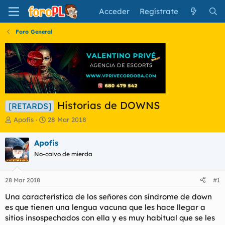
Acceder
Regístrate
Foro General
Historias de DOWNS
[RETARDS]
I
F
Apofis
28 Mar 2018
n
e
i
c
Apofis
c
h
No-calvo de mierda
i
a
a
d
d
e
28 Mar 2018
#1
o
i
r
n
Una característica de los señores con síndrome de down
d
i
es que tienen una lengua vacuna que les hace llegar a
e
c
sitios insospechados con ella y es muy habitual que se les
l
i