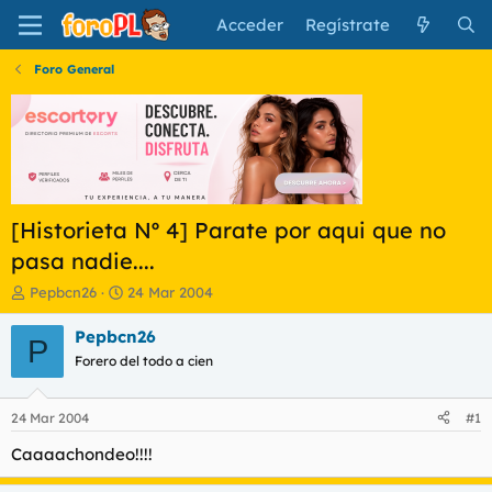
Acceder
Regístrate
Foro General
[Historieta Nº 4] Parate por aqui que no
pasa nadie....
I
F
Pepbcn26
24 Mar 2004
n
e
i
c
Pepbcn26
P
c
h
Forero del todo a cien
i
a
a
d
d
e
24 Mar 2004
#1
o
i
r
n
Caaaachondeo!!!!
d
i
e
c