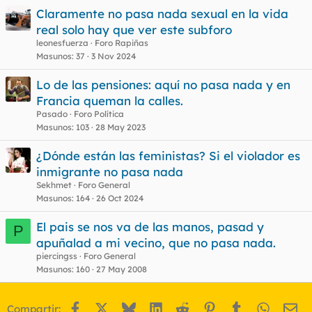
Claramente no pasa nada sexual en la vida
real solo hay que ver este subforo
leonesfuerza
Foro Rapiñas
Masunos
37
3 Nov 2024
Lo de las pensiones: aquí no pasa nada y en
Francia queman la calles.
Pasado
Foro Política
Masunos
103
28 May 2023
¿Dónde están las feministas? Si el violador es
inmigrante no pasa nada
Sekhmet
Foro General
Masunos
164
26 Oct 2024
El pais se nos va de las manos, pasad y
P
apuñalad a mi vecino, que no pasa nada.
piercingss
Foro General
Masunos
160
27 May 2008
Facebook
X
Bluesky
LinkedIn
Reddit
Pinterest
Tumblr
WhatsA
Em
Compartir: