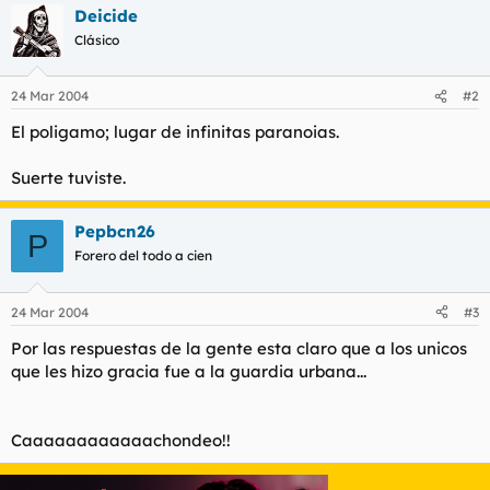
Deicide
l
i
t
o
Clásico
e
m
a
24 Mar 2004
#2
El poligamo; lugar de infinitas paranoias.
Suerte tuviste.
Pepbcn26
P
Forero del todo a cien
24 Mar 2004
#3
Por las respuestas de la gente esta claro que a los unicos
que les hizo gracia fue a la guardia urbana...
Caaaaaaaaaaaachondeo!!