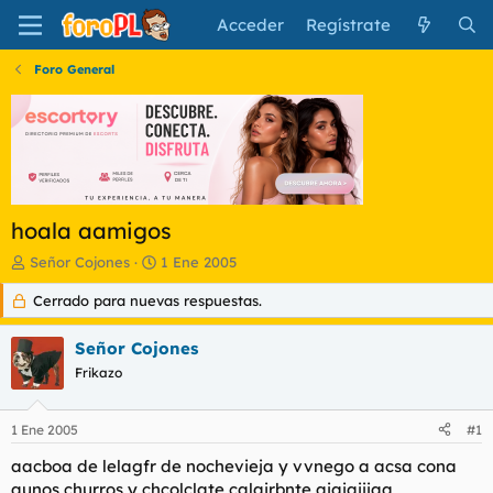
Acceder
Regístrate
Foro General
hoala aamigos
I
F
Señor Cojones
1 Ene 2005
n
e
Cerrado para nuevas respuestas.
i
c
c
h
i
a
Señor Cojones
a
d
Frikazo
d
e
o
i
r
n
1 Ene 2005
#1
d
i
e
c
aacboa de lelagfr de nochevieja y vvnego a acsa cona
l
i
aunos churros y chcolclate calairbnte ajajajjjaa