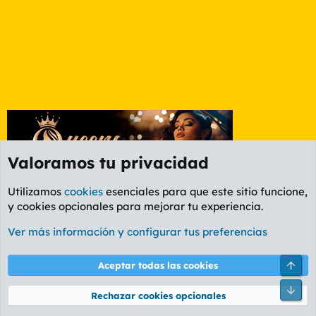
Valoramos tu privacidad
Utilizamos
cookies
esenciales para que este sitio funcione,
y cookies opcionales para mejorar tu experiencia.
Foro General
Ver más información y configurar tus preferencias
Cookies
PL OLDSTYLE AMARILLO
Cambiar fuente
Español (ES)
Arri
Aceptar todas las cookies
Contáctanos
Términos y reglas
Política de privacidad
Ayuda
R
Pie
S
Rechazar cookies opcionales
S
®
Community platform by XenForo
© 2010-2026 XenForo Ltd.