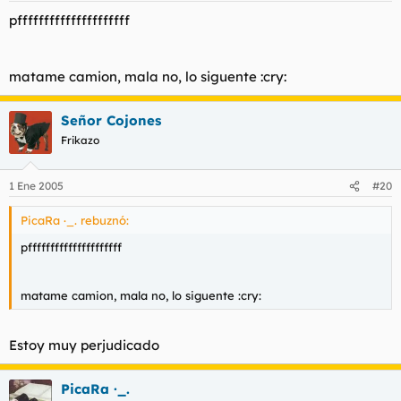
pfffffffffffffffffffff
matame camion, mala no, lo siguente :cry:
Señor Cojones
Frikazo
1 Ene 2005
#20
PicaRa ·_. rebuznó:
pfffffffffffffffffffff
matame camion, mala no, lo siguente :cry:
Estoy muy perjudicado
PicaRa ·_.