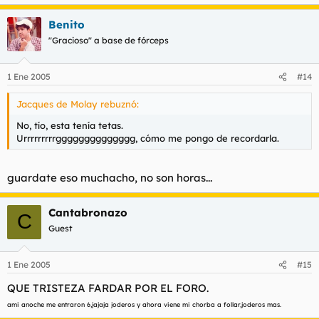
Benito
"Gracioso" a base de fórceps
1 Ene 2005
#14
Jacques de Molay rebuznó:
No, tío, esta tenía tetas.
Urrrrrrrrrgggggggggggggg, cómo me pongo de recordarla.
guardate eso muchacho, no son horas...
Cantabronazo
C
Guest
1 Ene 2005
#15
QUE TRISTEZA FARDAR POR EL FORO.
ami anoche me entraron 6,jajaja joderos y ahora viene mi chorba a follar,joderos mas.