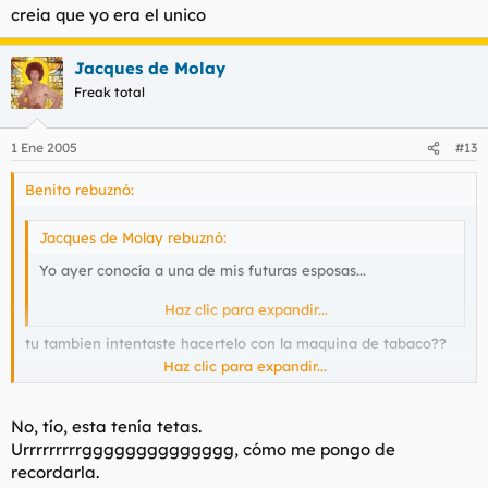
creia que yo era el unico
Jacques de Molay
Freak total
1 Ene 2005
#13
Benito rebuznó:
Jacques de Molay rebuznó:
Yo ayer conocía a una de mis futuras esposas...
:-o :-o :-o :-o
Haz clic para expandir...
tu tambien intentaste hacertelo con la maquina de tabaco??
Haz clic para expandir...
creia que yo era el unico
No, tío, esta tenía tetas.
Urrrrrrrrrgggggggggggggg, cómo me pongo de
recordarla.