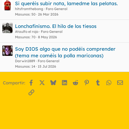
Si queréis subir nota, lamedme las pelotas.
hitsfromthebong
Foro General
Masunos
50
26 Mar 2026
Lonchafinismo. El hilo de los tiesos
Ataulfo el rojo
Foro General
Masunos
70
8 May 2026
Soy DIOS algo que no podéis comprender
(tema me coméis la polla mariconas)
Darwin1889
Foro General
Masunos
14
15 Jul 2026
Facebook
X
Bluesky
LinkedIn
Reddit
Pinterest
Tumblr
WhatsA
Em
Compartir:
Enlace