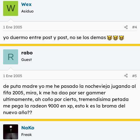
Wex
W
Asiduo
1 Ene 2005
#4
yo duermo entre post y post, no se los demas
rabo
R
Guest
1 Ene 2005
#5
de puta madre yo me he pasado la nochevieja jugando al
fifa 2005, mira, k me ha dao por ser gammer
ultimamente, ah coño por cierto, tremendisima petada
me pega la radeon 9000 en xp, esto k es la broma del
nuevo año??
NaKo
Freak