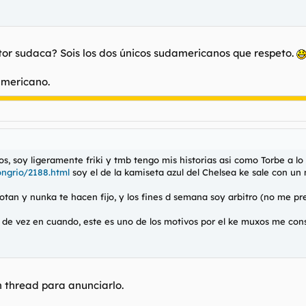
tor sudaca? Sois los dos únicos sudamericanos que respeto.
Americano.
os, soy ligeramente friki y tmb tengo mis historias asi como Torbe a lo
ngrio/2188.html
soy el de la kamiseta azul del Chelsea ke sale con un
lotan y nunka te hacen fijo, y los fines d semana soy arbitro (no me p
i de vez en cuando, este es uno de los motivos por el ke muxos me cons
 thread para anunciarlo.