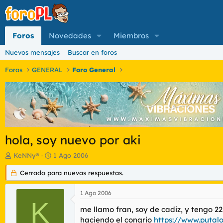
Foros
Novedades
Miembros
Nuevos mensajes
Buscar en foros
Foros
GENERAL
Foro General
hola, soy nuevo por aki
I
F
KeNNy®
1 Ago 2006
n
e
i
Cerrado para nuevas respuestas.
c
c
h
i
a
1 Ago 2006
a
d
K
d
e
me llamo fran, soy de cadiz, y tengo 22
o
i
haciendo el congrio
https://www.putal