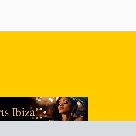
nlace