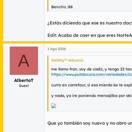
Benchis :88
¿Estás diciendo que ese es nuestro doc
Edit: Acabo de caer en que eres Norte
1 Ago 2006
A
KeNNy® rebuznó:
me llamo fran, soy de cadiz, y tengo 22 tac
https://www.putalocura.com/variedades/co
AlbertoT
curro en carrefour, si esa mierda ke te exp
Guest
y nada, ya ire poniendo mensajillos por ak
Que yo también soy nuevo y no abro un