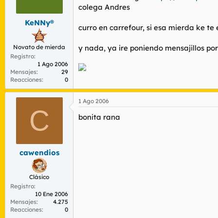
r
n
colega Andres
d
i
e
c
KeNNy®
curro en carrefour, si esa mierda ke te
l
i
t
o
Novato de mierda
e
y nada, ya ire poniendo mensajillos por
m
Registro
1 Ago 2006
a
Mensajes
29
Reacciones
0
1 Ago 2006
C
bonita rana
cawendios
Clásico
Registro
10 Ene 2006
Mensajes
4.275
Reacciones
0