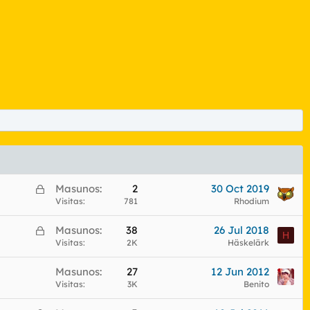
C
Masunos
2
30 Oct 2019
e
Visitas
781
Rhodium
r
C
Masunos
38
26 Jul 2018
r
H
e
Visitas
2K
Häskelärk
a
r
d
Masunos
27
12 Jun 2012
r
o
Visitas
3K
Benito
a
d