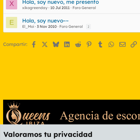
Hola, soy nuevo, me presento
X
xikogreenday
10 Jul 2011
Foro General
Hola, soy nuevo~~
E
El_Moi
3 Nov 2010
Foro General
2
Facebook
X
Bluesky
LinkedIn
Reddit
Pinterest
Tumblr
WhatsApp
Email
E
Compartir:
Valoramos tu privacidad