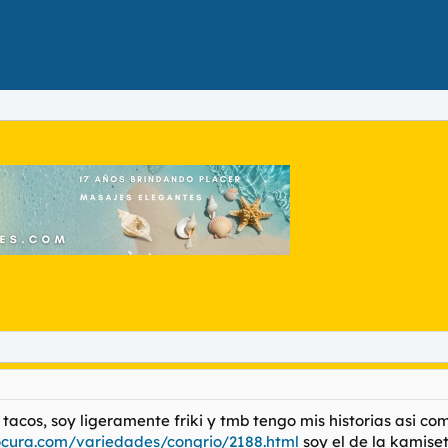
 tacos, soy ligeramente friki y tmb tengo mis historias asi com
ocura.com/variedades/congrio/2188.html
soy el de la kamise