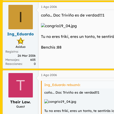
1 Ago 2006
I
coño... Doc Triviño es de verdad!!!1
Ing_Eduardo
Tu no eres friki, eres un tonto, te senti
Asiduo
Benchis :88
Registro
26 Mar 2006
Mensajes
605
Reacciones
0
1 Ago 2006
T
Ing_Eduardo rebuznó:
coño... Doc Triviño es de verdad!!!1
Their Law.
Guest
Tu no eres friki, eres un tonto, te sentirás 