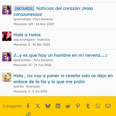
Noticias del corazón: ¡Hola
[RETARDS]
corazonessss!
ignaciofdez
Foro General
Masunos
105
14 Nov 2025
Hola a todos
zap branigam
Valencia
Masunos
6
25 Abr 2026
♪...y es que hay un hombre en mi nevera....♫
ignaciofdez
Foro General
Masunos
15
19 Jun 2026
Hola , no voy a poner ni reseña solo os dejo en
enlace de la tía y lo que me pidió
ladrillo
Granada
Masunos
2
2 Jul 2026
Facebook
X
Bluesky
LinkedIn
Reddit
Pinterest
Tumblr
WhatsA
Em
Compartir:
Enlace