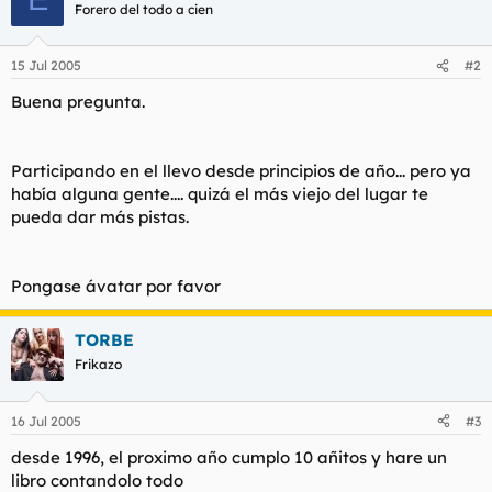
t
o
Forero del todo a cien
e
m
a
15 Jul 2005
#2
Buena pregunta.
Participando en el llevo desde principios de año... pero ya
había alguna gente.... quizá el más viejo del lugar te
pueda dar más pistas.
Pongase ávatar por favor
TORBE
Frikazo
16 Jul 2005
#3
desde 1996, el proximo año cumplo 10 añitos y hare un
libro contandolo todo