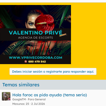
Debes iniciar sesión o registrarte para responder aquí.
Temas similares
Hola foroc os pido ayuda (tema serio)
GoogleTM
Foro General
Masunos
25
2 Jul 2026