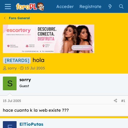
Acceder
Regístrate
Foro General
hola
[RETARDS]
I
F
sorry
15 Jul 2005
n
e
i
c
sorry
S
c
h
Guest
i
a
a
d
d
e
15 Jul 2005
#1
o
i
r
n
hace cuanto k la web existe ???
d
i
e
c
ElTioPutas
l
i
E