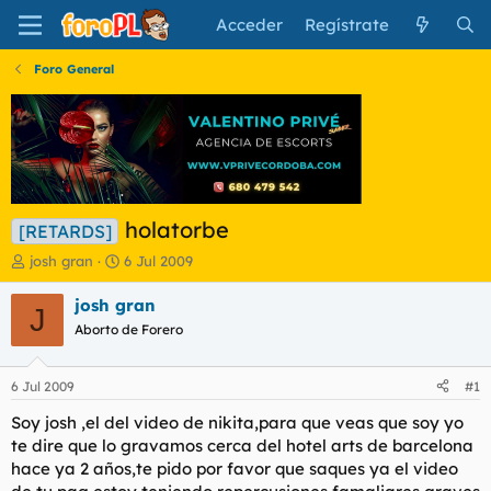
Acceder
Regístrate
Foro General
holatorbe
[RETARDS]
I
F
josh gran
6 Jul 2009
n
e
i
c
josh gran
J
c
h
Aborto de Forero
i
a
a
d
d
e
6 Jul 2009
#1
o
i
r
n
Soy josh ,el del video de nikita,para que veas que soy yo
d
i
te dire que lo gravamos cerca del hotel arts de barcelona
e
c
hace ya 2 años,te pido por favor que saques ya el video
l
i