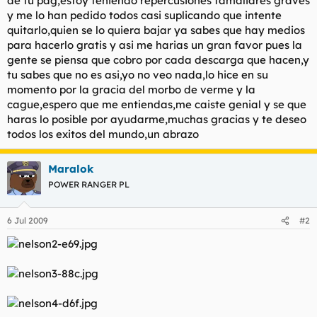
de tu pag,estoy teniendo repercusiones famaliares graves
t
o
y me lo han pedido todos casi suplicando que intente
e
quitarlo,quien se lo quiera bajar ya sabes que hay medios
m
a
para hacerlo gratis y asi me harias un gran favor pues la
gente se piensa que cobro por cada descarga que hacen,y
tu sabes que no es asi,yo no veo nada,lo hice en su
momento por la gracia del morbo de verme y la
cague,espero que me entiendas,me caiste genial y se que
haras lo posible por ayudarme,muchas gracias y te deseo
todos los exitos del mundo,un abrazo
Maralok
POWER RANGER PL
6 Jul 2009
#2