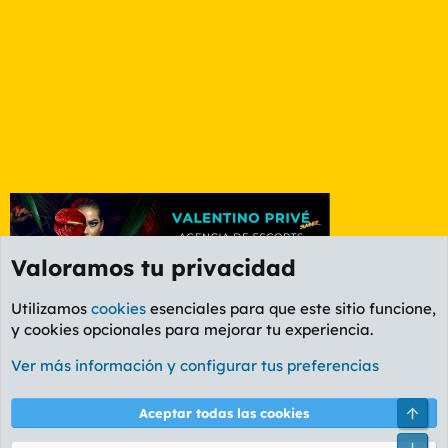
Valoramos tu privacidad
Utilizamos
cookies
esenciales para que este sitio funcione,
y cookies opcionales para mejorar tu experiencia.
Foro General
Ver más información y configurar tus preferencias
Cookies
PL OLDSTYLE AMARILLO
Cambiar fuente
Español (ES)
Arri
Aceptar todas las cookies
Contáctanos
Términos y reglas
Política de privacidad
Ayuda
R
Pie