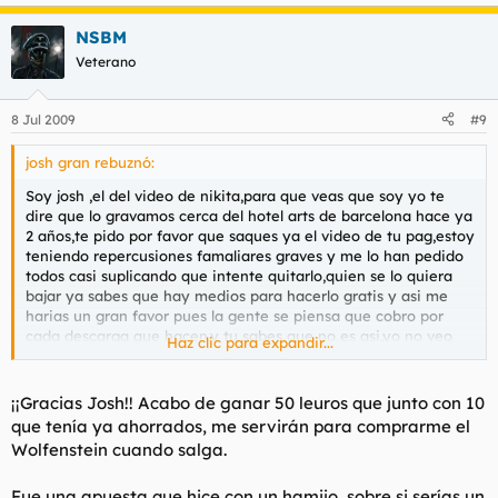
NSBM
Veterano
8 Jul 2009
#9
josh gran rebuznó:
Soy josh ,el del video de nikita,para que veas que soy yo te
dire que lo gravamos cerca del hotel arts de barcelona hace ya
2 años,te pido por favor que saques ya el video de tu pag,estoy
teniendo repercusiones famaliares graves y me lo han pedido
todos casi suplicando que intente quitarlo,quien se lo quiera
bajar ya sabes que hay medios para hacerlo gratis y asi me
harias un gran favor pues la gente se piensa que cobro por
cada descarga que hacen,y tu sabes que no es asi,yo no veo
Haz clic para expandir...
nada,lo hice en su momento por la gracia del morbo de verme
y la cague,espero que me entiendas,me caiste genial y se que
haras lo posible por ayudarme,muchas gracias y te deseo
¡¡Gracias Josh!! Acabo de ganar 50 leuros que junto con 10
todos los exitos del mundo,un abrazo
que tenía ya ahorrados, me servirán para comprarme el
Wolfenstein cuando salga.
Fue una apuesta que hice con un hamijo, sobre si serías un