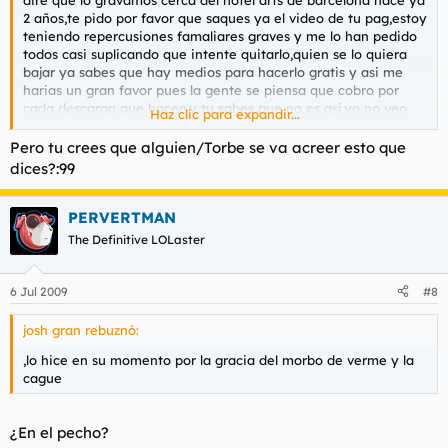
2 años,te pido por favor que saques ya el video de tu pag,estoy
teniendo repercusiones famaliares graves y me lo han pedido
todos casi suplicando que intente quitarlo,quien se lo quiera
bajar ya sabes que hay medios para hacerlo gratis y asi me
harias un gran favor pues la gente se piensa que cobro por
cada descarga que hacen,y tu sabes que no es asi,yo no veo
Haz clic para expandir...
nada,lo hice en su momento por la gracia del morbo de verme
y la cague,espero que me entiendas,me caiste genial y se que
Pero tu crees que alguien/Torbe se va acreer esto que
haras lo posible por ayudarme,muchas gracias y
te deseo
dices?:99
todos los exitos del mundo
,un abrazo
PERVERTMAN
The Definitive LOLaster
6 Jul 2009
#8
josh gran rebuznó:
,lo hice en su momento por la gracia del morbo de verme y la
cague
¿En el pecho?