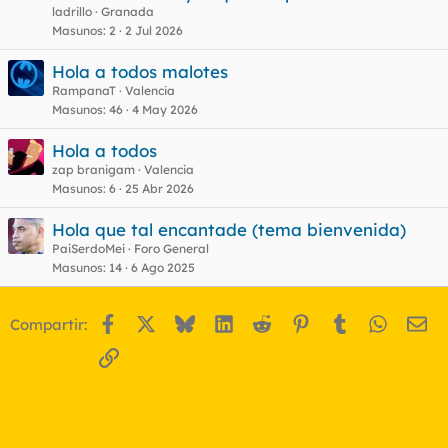
ladrillo
Granada
Masunos
2
2 Jul 2026
Hola a todos malotes
RampanaT
Valencia
Masunos
46
4 May 2026
Hola a todos
zap branigam
Valencia
Masunos
6
25 Abr 2026
Hola que tal encantade (tema bienvenida)
PaiSerdoMei
Foro General
Masunos
14
6 Ago 2025
Facebook
X
Bluesky
LinkedIn
Reddit
Pinterest
Tumblr
WhatsA
Em
Compartir:
Enlace