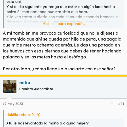
está ahí.
Y si al día siguiente yo tengo que estar en algún lado hecha
polvo él está abriendo nuestro sitio a la hora.
Y le veo tratar a diario con todo el mundo echando broncas a
diestro y siniestro con su voz atronadora que se quedan
Haz clic para expandir...
espantados, pero acatan, porque es muy sabio y nunca le falta
razón.
A mí también me provoca curiosidad que no le dijeses al
mantenido que ahí se queda por hijo de puta, una zagala
que mide metro ochenta además. Le das una patada en
los huevos con esas piernas que debes de tener haciendo
palanca y se los metes hasta el esófago.
Por otro lado, ¿cómo llegas a asociarte con ese señor?
miliu
Cronista Alanordista
19 May 2023
#21
dakilla rebuznó:
¿Tú le has levantado la mano a alguna mujer?