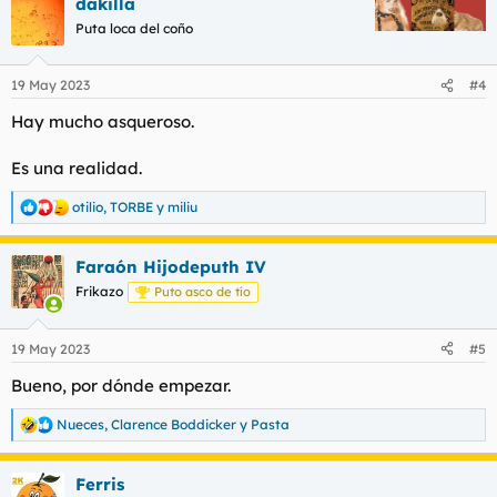
dakilla
Puta loca del coño
19 May 2023
#4
Hay mucho asqueroso.
Es una realidad.
otilio
,
TORBE
y
miliu
R
e
a
Faraón Hijodeputh IV
c
c
Frikazo
Puto asco de tío
i
o
n
19 May 2023
#5
e
s
Bueno, por dónde empezar.
:
Nueces
,
Clarence Boddicker
y
Pasta
R
e
a
Ferris
c