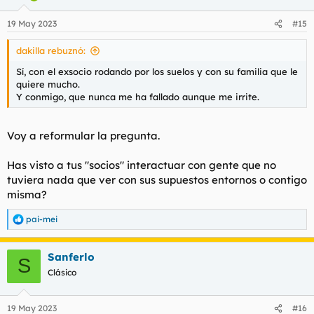
o
n
19 May 2023
#15
e
s
dakilla rebuznó:
:
Sí, con el exsocio rodando por los suelos y con su familia que le
quiere mucho.
Y conmigo, que nunca me ha fallado aunque me irrite.
Voy a reformular la pregunta.
Has visto a tus "socios" interactuar con gente que no
tuviera nada que ver con sus supuestos entornos o contigo
misma?
pai-mei
R
e
a
Sanferlo
c
S
c
Clásico
i
o
n
19 May 2023
#16
e