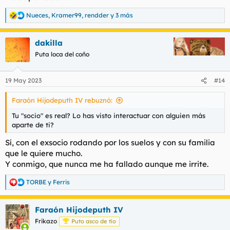
Nueces
,
Kramer99
,
rendder
y 3 más
R
e
a
dakilla
c
c
Puta loca del coño
i
o
n
19 May 2023
#14
e
s
Faraón Hijodeputh IV rebuznó:
:
Tu "socio" es real? Lo has visto interactuar con alguien más
aparte de ti?
Sí, con el exsocio rodando por los suelos y con su familia
que le quiere mucho.
Y conmigo, que nunca me ha fallado aunque me irrite.
TORBE
y
Ferris
R
e
a
Faraón Hijodeputh IV
c
c
Frikazo
Puto asco de tío
i