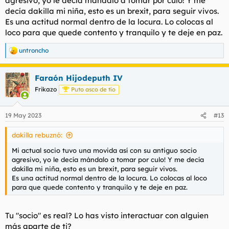
agresivo, yo le decía mándalo a tomar por culo! Y me
decía dakilla mi niña, esto es un brexit, para seguir vivos.
No entiendo que os lleva a actuar así.
Es una actitud normal dentro de la locura. Lo colocas al
loco para que quede contento y tranquilo y te deje en paz.
untroncho
R
e
a
Faraón Hijodeputh IV
c
c
Frikazo
Puto asco de tío
i
o
n
19 May 2023
#13
e
s
dakilla rebuznó:
:
Mi actual socio tuvo una movida así con su antiguo socio
agresivo, yo le decía mándalo a tomar por culo! Y me decía
dakilla mi niña, esto es un brexit, para seguir vivos.
Es una actitud normal dentro de la locura. Lo colocas al loco
para que quede contento y tranquilo y te deje en paz.
Tu "socio" es real? Lo has visto interactuar con alguien
más aparte de ti?