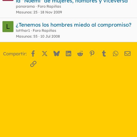
la "Noemí" de mujeres, hombres y viceversa
r
panorama
Foro Rapiñas
r
Masunos
25
18 Nov 2009
¿Tenemos los hombres miedo al compromiso?
L
lotthar1
Foro Rapiñas
o
Masunos
55
10 Jul 2008
Facebook
X
Bluesky
LinkedIn
Reddit
Pinterest
Tumblr
WhatsA
Em
Compartir:
Enlace