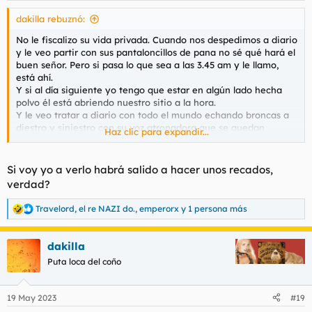
dakilla rebuznó:
No le fiscalizo su vida privada. Cuando nos despedimos a diario
y le veo partir con sus pantaloncillos de pana no sé qué hará el
buen señor. Pero si pasa lo que sea a las 3.45 am y le llamo,
está ahí.
Y si al día siguiente yo tengo que estar en algún lado hecha
polvo él está abriendo nuestro sitio a la hora.
Y le veo tratar a diario con todo el mundo echando broncas a
diestro y siniestro con su voz atronadora que se quedan
Haz clic para expandir...
espantados, pero acatan, porque es muy sabio y nunca le falta
razón.
Si voy yo a verlo habrá salido a hacer unos recados,
verdad?
Travelord
,
el re NAZI do.
,
emperorx
y 1 persona más
R
e
a
dakilla
c
c
Puta loca del coño
i
o
n
19 May 2023
#19
e