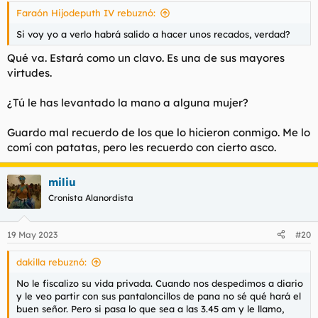
s
Faraón Hijodeputh IV rebuznó:
:
Si voy yo a verlo habrá salido a hacer unos recados, verdad?
Qué va. Estará como un clavo. Es una de sus mayores
virtudes.
¿Tú le has levantado la mano a alguna mujer?
Guardo mal recuerdo de los que lo hicieron conmigo. Me lo
comí con patatas, pero les recuerdo con cierto asco.
miliu
Cronista Alanordista
19 May 2023
#20
dakilla rebuznó:
No le fiscalizo su vida privada. Cuando nos despedimos a diario
y le veo partir con sus pantaloncillos de pana no sé qué hará el
buen señor. Pero si pasa lo que sea a las 3.45 am y le llamo,