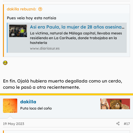
s
dakilla rebuznó:
:
Pues veía hoy esta notisia
Así era Paula, la mujer de 28 años asesinada por su expareja en Torremolinos | Diario Sur
La víctima, natural de Málaga capital, llevaba meses
residiendo en La Carihuela, donde trabajaba en la
hostelería
www.diariosur.es
En fin. Ojalá hubiera muerto degollada como un cerdo,
como le pasó a otra recientemente.
dakilla
Puta loca del coño
19 May 2023
#17