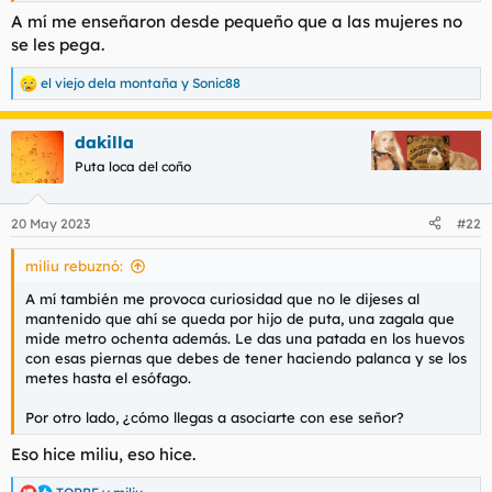
A mí me enseñaron desde pequeño que a las mujeres no
se les pega.
el viejo dela montaña
y
Sonic88
R
e
a
dakilla
c
c
Puta loca del coño
i
o
n
20 May 2023
#22
e
s
miliu rebuznó:
:
A mí también me provoca curiosidad que no le dijeses al
mantenido que ahí se queda por hijo de puta, una zagala que
mide metro ochenta además. Le das una patada en los huevos
con esas piernas que debes de tener haciendo palanca y se los
metes hasta el esófago.
Por otro lado, ¿cómo llegas a asociarte con ese señor?
Eso hice miliu, eso hice.