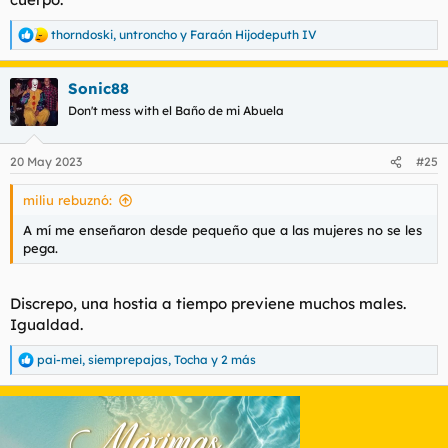
thorndoski
,
untroncho
y
Faraón Hijodeputh IV
R
e
a
Sonic88
c
c
Don't mess with el Baño de mi Abuela
i
o
n
20 May 2023
#25
e
s
miliu rebuznó:
:
A mí me enseñaron desde pequeño que a las mujeres no se les
pega.
Discrepo, una hostia a tiempo previene muchos males.
Igualdad.
pai-mei
,
siemprepajas
,
Tocha
y 2 más
R
e
a
c
c
i