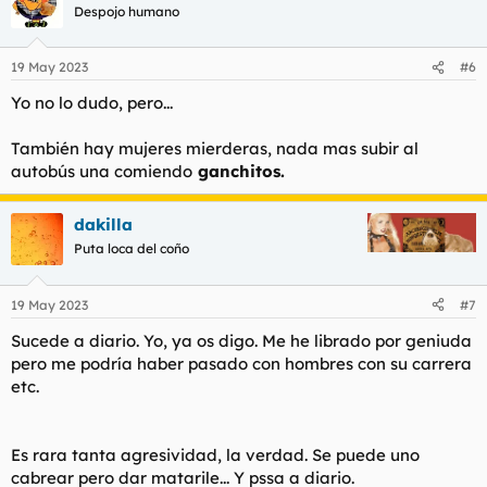
c
Despojo humano
i
o
n
19 May 2023
#6
e
s
Yo no lo dudo, pero...
:
También hay mujeres mierderas, nada mas subir al
autobús una comiendo
ganchitos.
dakilla
Puta loca del coño
19 May 2023
#7
Sucede a diario. Yo, ya os digo. Me he librado por geniuda
pero me podría haber pasado con hombres con su carrera
etc.
Es rara tanta agresividad, la verdad. Se puede uno
cabrear pero dar matarile... Y pssa a diario.