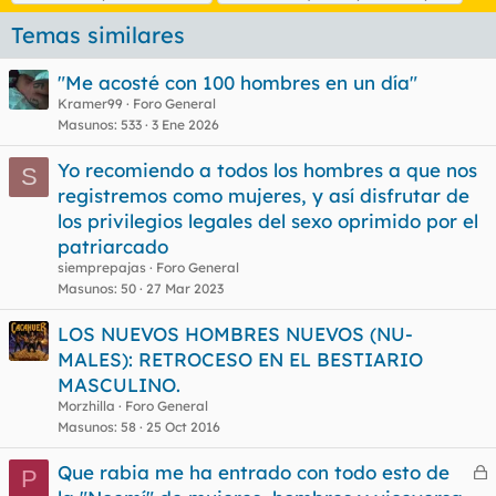
s
Temas similares
"Me acosté con 100 hombres en un día"
Kramer99
Foro General
Masunos
533
3 Ene 2026
Yo recomiendo a todos los hombres a que nos
S
registremos como mujeres, y así disfrutar de
los privilegios legales del sexo oprimido por el
patriarcado
siemprepajas
Foro General
Masunos
50
27 Mar 2023
LOS NUEVOS HOMBRES NUEVOS (NU-
MALES): RETROCESO EN EL BESTIARIO
MASCULINO.
Morzhilla
Foro General
Masunos
58
25 Oct 2016
Que rabia me ha entrado con todo esto de
P
e