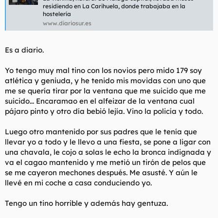
t
o
residiendo en La Carihuela, donde trabajaba en la
e
hostelería
m
www.diariosur.es
a
Es a diario.
Yo tengo muy mal tino con los novios pero mido 179 soy
atlética y geniuda, y he tenido mis movidas con uno que
me se quería tirar por la ventana que me suicido que me
suicido... Encaramao en el alfeizar de la ventana cual
pájaro pinto y otro día bebió lejía. Vino la policía y todo.
Luego otro mantenido por sus padres que le tenía que
llevar yo a todo y le llevo a una fiesta, se pone a ligar con
una chavala, le cojo a solas le echo la bronca indignada y
va el cagao mantenido y me metió un tirón de pelos que
se me cayeron mechones después. Me asusté. Y aún le
llevé en mi coche a casa conduciendo yo.
Tengo un tino horrible y además hay gentuza.