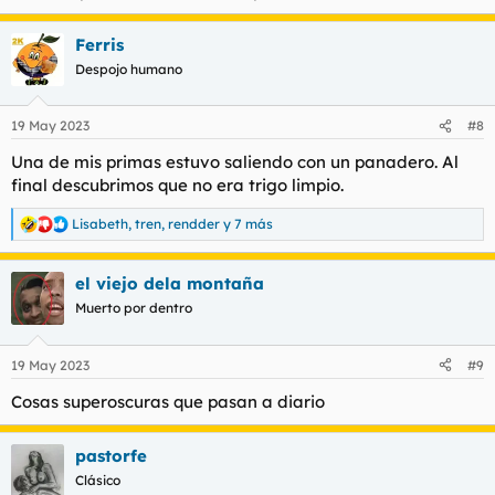
Ferris
Despojo humano
19 May 2023
#8
Una de mis primas estuvo saliendo con un panadero. Al
final descubrimos que no era trigo limpio.
Lisabeth
,
tren
,
rendder
y 7 más
R
e
a
el viejo dela montaña
c
c
Muerto por dentro
i
o
n
19 May 2023
#9
e
s
Cosas superoscuras que pasan a diario
:
pastorfe
Clásico