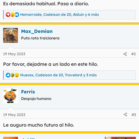
Es demasiado habitual. Pasa a diario.
Hemorroide
,
Codeisan de 20
,
Alduin
y 6 más
R
e
a
Max_Demian
c
c
Puta rata traicionera
i
o
n
19 May 2023
#2
e
s
Por favor, dejadme a un lado en este hilo.
:
Nueces
,
Codeisan de 20
,
Travelord
y 3 más
R
e
a
Ferris
c
c
Despojo humano
i
o
n
19 May 2023
#3
e
s
Le auguro mucho futuro al hilo.
: