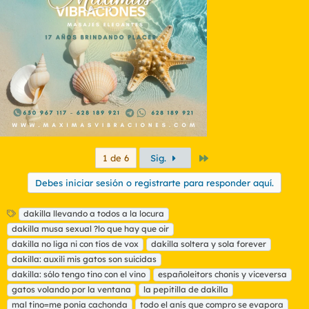
o
n
e
s
:
Último
1 de 6
Sig.
Debes iniciar sesión o registrarte para responder aquí.
E
dakilla llevando a todos a la locura
t
dakilla musa sexual ?lo que hay que oir
i
dakilla no liga ni con tíos de vox
dakilla soltera y sola forever
q
dakilla: auxili mis gatos son suicidas
u
dakilla: sólo tengo tino con el vino
e
españoleitors chonis y viceversa
t
gatos volando por la ventana
la pepitilla de dakilla
a
mal tino=me ponia cachonda
todo el anís que compro se evapora