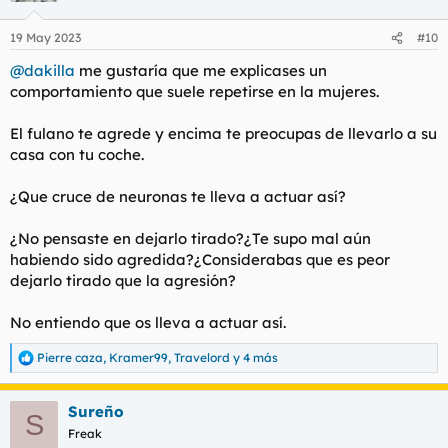
19 May 2023
#10
@dakilla
me gustaría que me explicases un
comportamiento que suele repetirse en la mujeres.
El fulano te agrede y encima te preocupas de llevarlo a su
casa con tu coche.
¿Que cruce de neuronas te lleva a actuar así?
¿No pensaste en dejarlo tirado?¿Te supo mal aún
habiendo sido agredida?¿Considerabas que es peor
dejarlo tirado que la agresión?
No entiendo que os lleva a actuar así.
Pierre caza
,
Kramer99
,
Travelord
y 4 más
R
e
a
Sureño
c
S
c
Freak
i