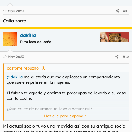
o
n
19 May 2023
#11
e
s
Calla zorra.
:
dakilla
Puta loca del coño
19 May 2023
#12
pastorfe rebuznó:
@dakilla
me gustaría que me explicases un comportamiento
que suele repetirse en la mujeres.
El fulano te agrede y encima te preocupas de llevarlo a su casa
con tu coche.
¿Que cruce de neuronas te lleva a actuar así?
Haz clic para expandir...
¿No pensaste en dejarlo tirado?¿Te supo mal aún habiendo
sido agredida?¿Considerabas que es peor dejarlo tirado que la
Mi actual socio tuvo una movida así con su antiguo socio
agresión?