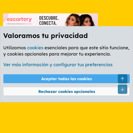
Valoramos tu privacidad
Utilizamos
cookies
esenciales para que este sitio funcione,
y cookies opcionales para mejorar tu experiencia.
Foro Rapiñas
Ver más información y configurar tus preferencias
Cookies
PL OLDSTYLE AMARILLO
Cambiar fuente
Español (ES)
Arri
Aceptar todas las cookies
Contáctanos
Términos y reglas
Política de privacidad
Ayuda
R
Pie
S
Rechazar cookies opcionales
S
®
Community platform by XenForo
© 2010-2026 XenForo Ltd.