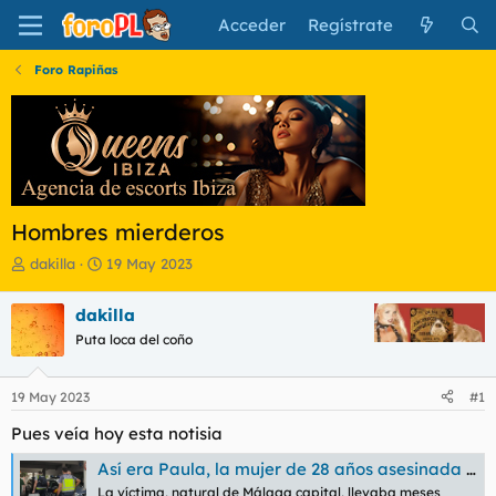
Acceder
Regístrate
Foro Rapiñas
Hombres mierderos
I
F
dakilla
19 May 2023
n
e
i
c
dakilla
c
h
Puta loca del coño
i
a
a
d
d
e
19 May 2023
#1
o
i
r
n
Pues veía hoy esta notisia
d
i
e
c
Así era Paula, la mujer de 28 años asesinada por su expareja en Torremolinos | Diario Sur
l
i
La víctima, natural de Málaga capital, llevaba meses