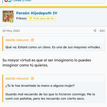
TORBE
y
miliu
R
e
a
Faraón Hijodeputh IV
c
c
Frikazo
Puto asco de tío
i
o
n
20 May 2023
#23
e
s
dakilla rebuznó:
:
Qué va. Estará como un clavo. Es una de sus mayores virtudes.
Su mayor virtud es que al ser imaginario lo puedes
imaginar como tú quieras.
dakilla rebuznó:
¿Tú le has levantado la mano a alguna mujer?
Guardo mal recuerdo de los que lo hicieron conmigo. Me lo
comí con patatas, pero les recuerdo con cierto asco.