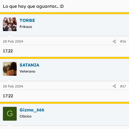
Lo que hay que aguantar... :D
TORBE
Frikazo
28 Feb 2004
#16
17.22
SATANIA
Veterano
28 Feb 2004
#17
17:22
Gizmo_666
G
Clásico