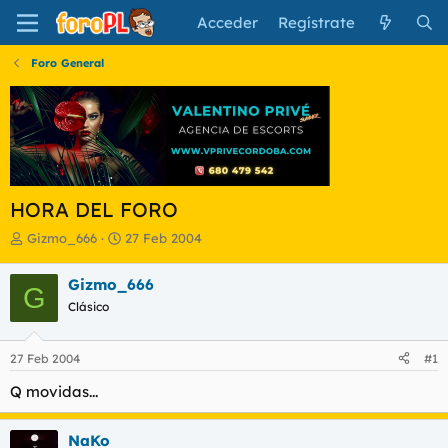
Acceder
Regístrate
Foro General
HORA DEL FORO
I
F
Gizmo_666
27 Feb 2004
n
e
i
c
Gizmo_666
G
c
h
Clásico
i
a
a
d
d
e
27 Feb 2004
#1
o
i
r
n
Q movidas...
d
i
e
c
l
i
NaKo