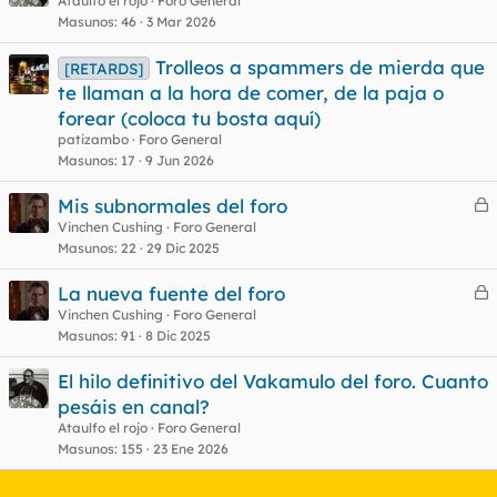
Ataulfo el rojo
Foro General
Masunos
46
3 Mar 2026
Trolleos a spammers de mierda que
[RETARDS]
te llaman a la hora de comer, de la paja o
forear (coloca tu bosta aquí)
patizambo
Foro General
Masunos
17
9 Jun 2026
Mis subnormales del foro
e
Vinchen Cushing
Foro General
Masunos
22
29 Dic 2025
r
r
La nueva fuente del foro
e
Vinchen Cushing
Foro General
Masunos
91
8 Dic 2025
r
o
r
El hilo definitivo del Vakamulo del foro. Cuanto
pesáis en canal?
Ataulfo el rojo
Foro General
o
Masunos
155
23 Ene 2026