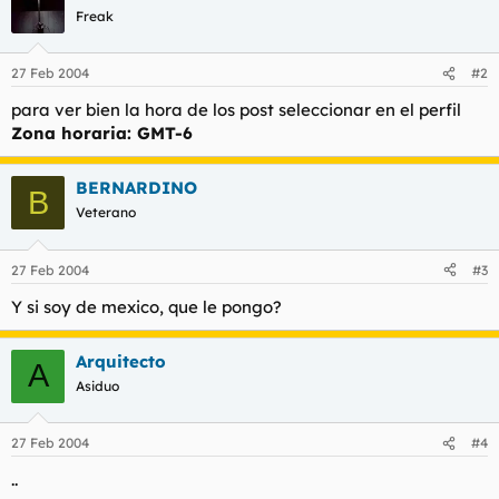
t
o
Freak
e
m
a
27 Feb 2004
#2
para ver bien la hora de los post seleccionar en el perfil
Zona horaria: GMT-6
BERNARDINO
B
Veterano
27 Feb 2004
#3
Y si soy de mexico, que le pongo?
Arquitecto
A
Asiduo
27 Feb 2004
#4
..