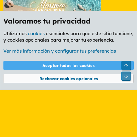
Valoramos tu privacidad
Utilizamos
cookies
esenciales para que este sitio funcione,
y cookies opcionales para mejorar tu experiencia.
Foro General
Ver más información y configurar tus preferencias
Cookies
PL OLDSTYLE AMARILLO
Cambiar fuente
Español (ES)
Arri
Aceptar todas las cookies
Contáctanos
Términos y reglas
Política de privacidad
Ayuda
R
Pie
S
Rechazar cookies opcionales
S
®
Community platform by XenForo
© 2010-2026 XenForo Ltd.