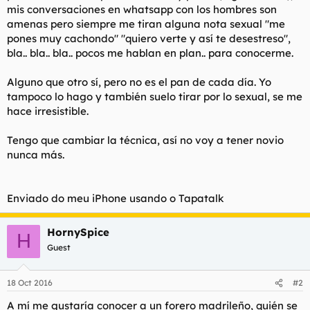
mis conversaciones en whatsapp con los hombres son
l
i
amenas pero siempre me tiran alguna nota sexual "me
t
o
e
pones muy cachondo" "quiero verte y así te desestreso",
m
bla.. bla.. bla.. pocos me hablan en plan.. para conocerme.
a
Alguno que otro sí, pero no es el pan de cada día. Yo
tampoco lo hago y también suelo tirar por lo sexual, se me
hace irresistible.
Tengo que cambiar la técnica, así no voy a tener novio
nunca más.
Enviado do meu iPhone usando o Tapatalk
HornySpice
H
Guest
18 Oct 2016
#2
A mí me gustaría conocer a un forero madrileño, quién se