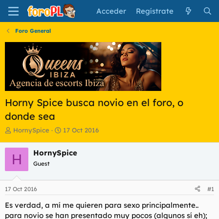
Acceder
Regístrate
Foro General
Horny Spice busca novio en el foro, o
donde sea
I
F
HornySpice
17 Oct 2016
n
e
i
c
HornySpice
H
c
h
Guest
i
a
a
d
d
e
17 Oct 2016
#1
o
i
r
n
Es verdad, a mí me quieren para sexo principalmente..
d
i
para novio se han presentado muy pocos (algunos sí eh);
e
c