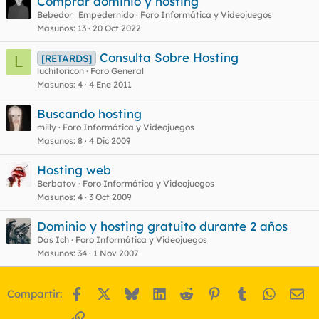
Comprar dominio y hosting
Bebedor_Empedernido
Foro Informática y Videojuegos
Masunos
13
20 Oct 2022
Consulta Sobre Hosting
[RETARDS]
L
luchitoricon
Foro General
Masunos
4
4 Ene 2011
Buscando hosting
milly
Foro Informática y Videojuegos
Masunos
8
4 Dic 2009
Hosting web
Berbatov
Foro Informática y Videojuegos
Masunos
4
3 Oct 2009
Dominio y hosting gratuito durante 2 años
Das Ich
Foro Informática y Videojuegos
Masunos
34
1 Nov 2007
Facebook
X
Bluesky
LinkedIn
Reddit
Pinterest
Tumblr
WhatsA
Em
Compartir:
Enlace