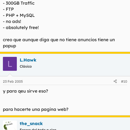
- 300GB Traffic
- FTP
- PHP + MySQL
- no ads!
- absolutely free!
creo que aunque diga que no tiene anuncios tiene un
popup
L.Hawk
L
Clásico
23 Feb 2005
#10
y para qeu sirve eso?
para hacerte una pagina web?
the_snack
Forero del todo a cien