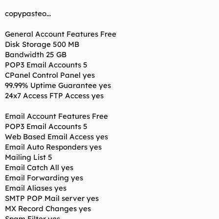
t
o
e
copypasteo...
m
a
General Account Features Free
Disk Storage 500 MB
Bandwidth 25 GB
POP3 Email Accounts 5
CPanel Control Panel yes
99.99% Uptime Guarantee yes
24x7 Access FTP Access yes
Email Account Features Free
POP3 Email Accounts 5
Web Based Email Access yes
Email Auto Responders yes
Mailing List 5
Email Catch All yes
Email Forwarding yes
Email Aliases yes
SMTP POP Mail server yes
MX Record Changes yes
Spam Filter yes