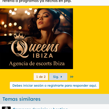
refería a programas ya hechos en php.
rotundamente falso
seguramente estes confundiendo php con algun gestor de
contenidos tipo phpnuke, es decir un programa ya hecho
programado en php
lenguaje de programacion != programa
Último
1 de 2
Sig.
Debes iniciar sesión o registrarte para responder aquí.
Temas similares