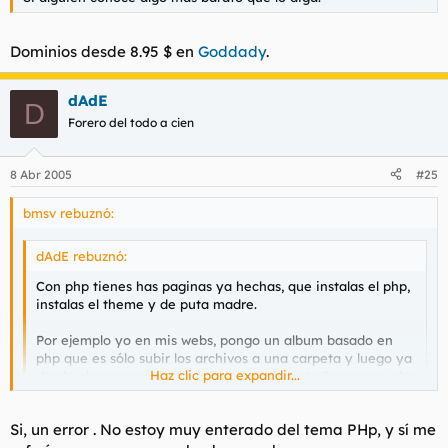
Dominios desde 8.95 $ en
Goddady
.
dAdE
D
Forero del todo a cien
8 Abr 2005
#25
bmsv rebuznó:
dAdE rebuznó:
Con php tienes has paginas ya hechas, que instalas el php,
instalas el theme y de puta madre.
Por ejemplo yo en mis webs, pongo un album basado en
php que es sólo subir los archivos a una carpeta y luego ya
Haz clic para expandir...
desde el programa hago login (ejemplo, este foro es en php
XD) , hago login y añado las fotos al album, hago
comentarios.. muy chulo.
Haz clic para expandir...
Si, un error . No estoy muy enterado del tema PHp, y sí me
Eso si, php cuesta un poco al principio.