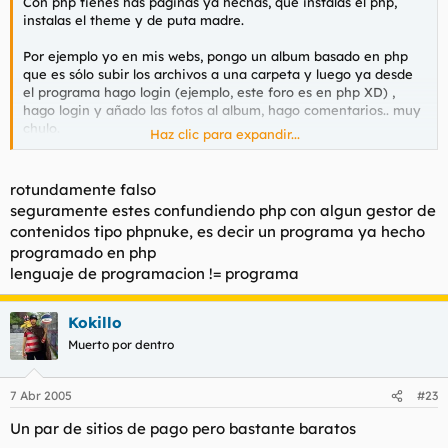
Con php tienes has paginas ya hechas, que instalas el php,
instalas el theme y de puta madre.
Por ejemplo yo en mis webs, pongo un album basado en php
que es sólo subir los archivos a una carpeta y luego ya desde
el programa hago login (ejemplo, este foro es en php XD) ,
hago login y añado las fotos al album, hago comentarios.. muy
chulo.
Haz clic para expandir...
Eso si, php cuesta un poco al principio.
rotundamente falso
seguramente estes confundiendo php con algun gestor de
contenidos tipo phpnuke, es decir un programa ya hecho
programado en php
lenguaje de programacion != programa
Kokillo
Muerto por dentro
7 Abr 2005
#23
Un par de sitios de pago pero bastante baratos