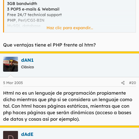
3GB bandwidth
3 POP3 e-mails & Webmail
Free 24/7 technical support
PHP
, Perl/CGI-BIN
MySQL database
Haz clic para expandir...
FTP access
Web-based file manager
Small banner
Que ventajas tiene el PHP frente al htm?
Read more about our free hosting package
dAN1
Más información
Clásico
5 Mar 2005
#20
Html no es un lenguaje de programación propiamente
dicho mientras que php si se considera un lenguaje como
tal. Con html haces páginas estáticas, mientras que con
php haces páginas que serán dinámicas (acceso a bases
de datos y cosas así por ejemplo).
dAdE
D