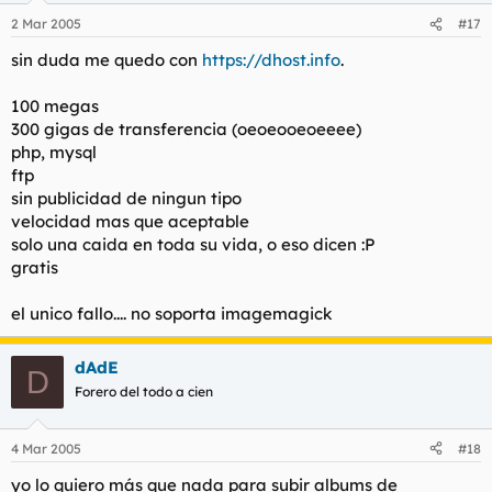
2 Mar 2005
#17
sin duda me quedo con
https://dhost.info
.
100 megas
300 gigas de transferencia (oeoeooeoeeee)
php, mysql
ftp
sin publicidad de ningun tipo
velocidad mas que aceptable
solo una caida en toda su vida, o eso dicen :P
gratis
el unico fallo.... no soporta imagemagick
dAdE
D
Forero del todo a cien
4 Mar 2005
#18
yo lo quiero más que nada para subir albums de