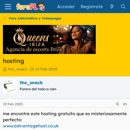
Acceder
Regístrate
Foro Informática y Videojuegos
hosting
I
F
the_snack
19 Feb 2005
n
e
i
c
the_snack
c
h
Forero del todo a cien
i
a
a
d
d
e
19 Feb 2005
#1
o
i
r
n
me encontre este hosting gratuito que es misteriosamente
d
i
perfecto:
e
c
www.advantagehost.co.uk
l
i