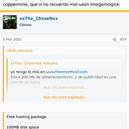
coppermine, que si no recuerdo mal usan imagemagick
xxThe_ChoseNxx
Clásico
5 Mar 2005
#19
dAdE rebuznó:
xxThe_ChoseNxx rebuznó:
yo tengo la mia en
www.freestarthost.com
Tiene 200 Mb de almecenamiento. y de publicidad es una
mierda de barra
minúscula arriba.
Haz clic para expandir...
Haz clic para expandir...
Tiene soporte Php?
Free hosting package
100MB disk space