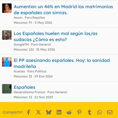
Aumentan un 46% en Madrid los matrimonios
de españoles con simias.
Asam
Foro Rapiñas
Masunos
97
5 May 2026
Los Españoles huelen mal según los/as
sudacas ¿Cómo es esto?
GoogleTM
Foro General
Masunos
122
31 May 2026
El PP asesinando españoles. Hoy: la sanidad
madrileña
Nueces
Foro Política
Masunos
32
29 Ene 2026
Españoles
Generalísimo Franco
Foro General
Masunos
12
21 Nov 2025
Facebook
X
Bluesky
LinkedIn
Reddit
Pinterest
Tumblr
WhatsA
Em
Compartir: