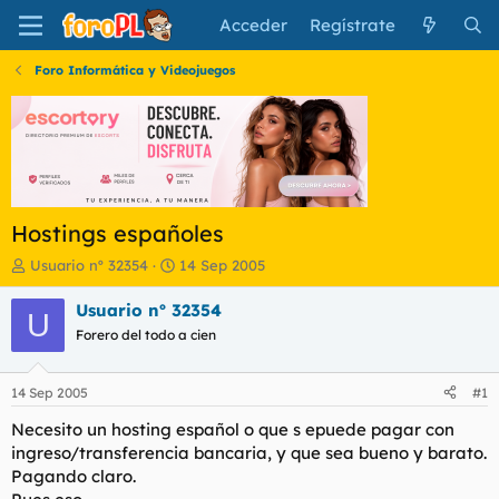
Acceder
Regístrate
Foro Informática y Videojuegos
Hostings españoles
I
F
Usuario nº 32354
14 Sep 2005
n
e
i
c
Usuario nº 32354
U
c
h
Forero del todo a cien
i
a
a
d
d
e
14 Sep 2005
#1
o
i
r
n
Necesito un hosting español o que s epuede pagar con
d
i
ingreso/transferencia bancaria, y que sea bueno y barato.
e
c
Pagando claro.
l
i