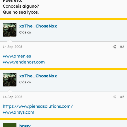
Pues eso.
t
o
Conoceis alguno?
e
Que no sea lycos.
m
a
xxThe_ChoseNxx
Clásico
14 Sep 2005
#2
www.amen.es
www.vendehost.com
xxThe_ChoseNxx
Clásico
14 Sep 2005
#3
https://www.piensasolutions.com/
www.arsys.com
bmsv