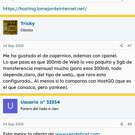
https://hosting.lomejordeinternet.net/
Tricky
Clásico
14 Sep 2005
#7
Me ha gustado el de copernico, ademas con cpanel.
Lo que pasa es que 200mb de Web lo veo poquito y 5gb de
transferencia mensual mucho (para esos 200mb, todo
depende,claro, del tipo de web)... que raro esta
configurado... Al menos si lo comparas con HostGO (que es
el que conozco, pero yankee).
Usuario nº 32354
U
Forero del todo a cien
14 Sep 2005
#8
Esta mejor la oferta de
www.vendehost.com