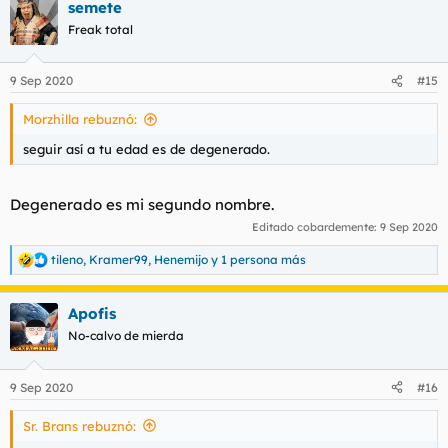
semete
Freak total
9 Sep 2020
#15
Morzhilla rebuznó:
seguir así a tu edad es de degenerado.
Degenerado es mi segundo nombre.
Editado cobardemente:
9 Sep 2020
tileno
,
Kramer99
,
Henemijo
y 1 persona más
R
e
a
Apofis
c
c
No-calvo de mierda
i
o
n
9 Sep 2020
#16
e
s
Sr. Brans rebuznó:
: