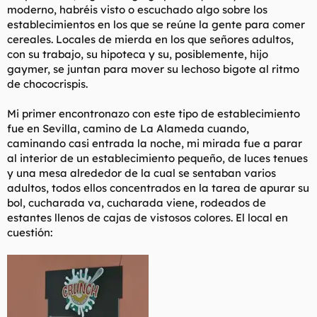
moderno, habréis visto o escuchado algo sobre los
l
i
establecimientos en los que se reúne la gente para comer
t
o
e
cereales. Locales de mierda en los que señores adultos,
m
con su trabajo, su hipoteca y su, posiblemente, hijo
a
gaymer, se juntan para mover su lechoso bigote al ritmo
de chococrispis.
Mi primer encontronazo con este tipo de establecimiento
fue en Sevilla, camino de La Alameda cuando,
caminando casi entrada la noche, mi mirada fue a parar
al interior de un establecimiento pequeño, de luces tenues
y una mesa alrededor de la cual se sentaban varios
adultos, todos ellos concentrados en la tarea de apurar su
bol, cucharada va, cucharada viene, rodeados de
estantes llenos de cajas de vistosos colores. El local en
cuestión: