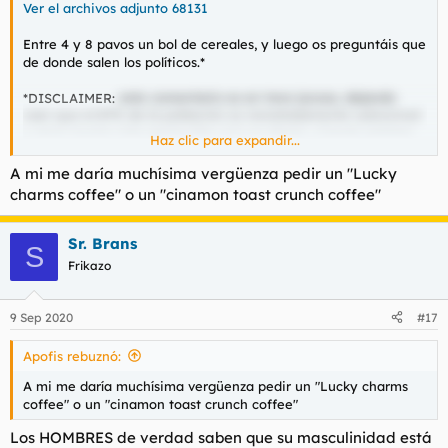
Ver el archivos adjunto 68131
Entre 4 y 8 pavos un bol de cereales, y luego os preguntáis que
de donde salen los políticos.*
*DISCLAIMER:
este comentario es en tono jocoso, dejando
caer que el 87% de la población es rematadamente subnormal
y seria mucho más apetecible vivir en Marte, criando patatas
Haz clic para expandir...
cósmicas a lo Mark Wahlberg (¿era ese o era Matt Damon?
Siempre los confundo, ¿seré el único al que le pasa?) que pasar
A mi me daría muchísima vergüenza pedir un "Lucky
más de 24 horas en cualquier barrio de Madrid. Bajo ningún
charms coffee" o un "cinamon toast crunch coffee"
concepto mi intención es dar pie a que ningún subnormal
venga a dar la matraca aquí con el coletas esto, el coletas lo
otro, porque ahora están ese y Pdr, pero mañana serán los
Sr. Brans
S
azules o los naranjitos, los cuales me dan el mismo repelús y
Frikazo
vergüenza ajena cuando abren la boca e intentan soltar sus
soflamas arribistas sin que se les caiga la baba.
9 Sep 2020
#17
Apofis rebuznó:
A mi me daría muchísima vergüenza pedir un "Lucky charms
coffee" o un "cinamon toast crunch coffee"
Los HOMBRES de verdad saben que su masculinidad está