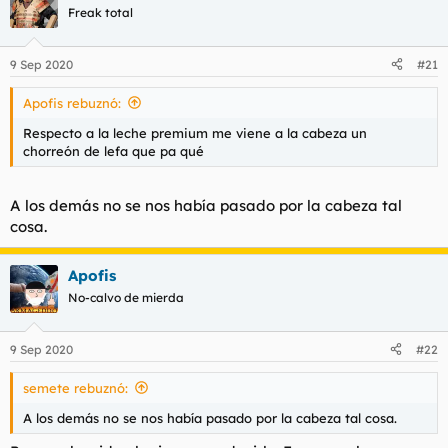
c
Freak total
i
o
n
9 Sep 2020
#21
e
s
Apofis rebuznó:
:
Respecto a la leche premium me viene a la cabeza un
chorreón de lefa que pa qué
A los demás no se nos había pasado por la cabeza tal
cosa.
Apofis
No-calvo de mierda
9 Sep 2020
#22
semete rebuznó:
A los demás no se nos había pasado por la cabeza tal cosa.