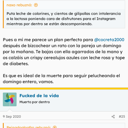
s
naxo rebuznó:
:
Puta leche de colorines, y cientos de gilipollas con intolerancia
a la lactosa poniendo cara de disfrutones para el Instagram
mientras por dentro se están descomponiendo.
Pues a mí me parece un plan perfecto para
@cocreta2000
después de bizcochear un rato con la pareja un domingo
por la mañana. Te bajas con ella agarrados de la mano y
os calzáis un crispy cerealujos azules con leche rosa y tope
de diabetes.
Es que es ideal de la muerte para seguir pelucheando el
domingo entero, vamos.
Fucked de la vida
Muerto por dentro
9 Sep 2020
#25
Peinadoaloafro rebuznó: