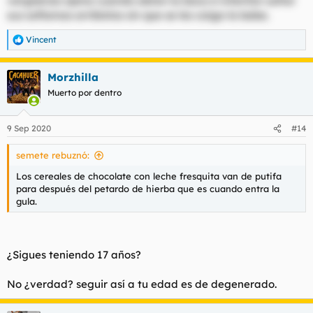
vergüenza ajena cuando abren la boca e intentan soltar
sus soflamas arribistas sin que se les caiga la baba.
Vincent
R
e
a
Morzhilla
c
c
Muerto por dentro
i
o
n
9 Sep 2020
#14
e
s
semete rebuznó:
:
Los cereales de chocolate con leche fresquita van de putifa
para después del petardo de hierba que es cuando entra la
gula.
¿Sigues teniendo 17 años?
No ¿verdad? seguir así a tu edad es de degenerado.