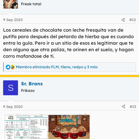
c
Freak total
i
o
n
9 Sep 2020
#12
e
s
Los cereales de chocolate con leche fresquita van de
:
putifa para después del petardo de hierba que es cuando
entra la gula. Pero ir a un sitio de esos es legitimar que te
den alguna que otra paliza, te orinen en el suelo, y hagan
corro mofandose de ti.
Miembro eliminado FLM
,
tileno
,
redpo
y 3 más
R
e
a
Sr. Brans
c
S
c
Frikazo
i
o
n
9 Sep 2020
#13
e
s
: