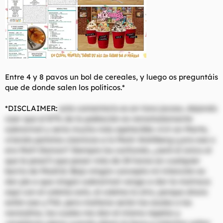
Entre 4 y 8 pavos un bol de cereales, y luego os preguntáis
que de donde salen los políticos.*
*DISCLAIMER:
este comentario es en tono jocoso, dejando
caer que el 87% de la población es rematadamente
subnormal y seria mucho más apetecible vivir en Marte,
criando patatas cósmicas a lo Mark Wahlberg (¿era ese o
era Matt Damon? Siempre los confundo, ¿seré el único al
que le pasa?) que pasar más de 24 horas en cualquier
barrio de Madrid. Bajo ningún concepto mi intención es
dar pie a que ningún subnormal venga a dar la matraca
aquí con el coletas esto, el coletas lo otro, porque ahora
están ese y Pdr, pero mañana serán los azules o los
naranjitos, los cuales me dan el mismo repelús y