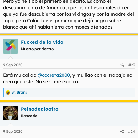
Pero yo he sido el primero en decirlo. Es como el
descubrimiento de América, que los antiespañoles dicen
que ya fue descubierta por los vikingos y por la madre del
topo, pero Colón fue el primero que dejó negro sobre
blanco que ahí había tierra con monos afeitados
Fucked de la vida
Muerto por dentro
9 Sep 2020
#23
Está mu callao
@cocreta2000
, y mu liao con el trabajo no
creo que esté. No sé si me explico.
Sr. Brans
R
e
a
Peinadoaloafro
c
c
Baneado
i
o
n
9 Sep 2020
#24
e