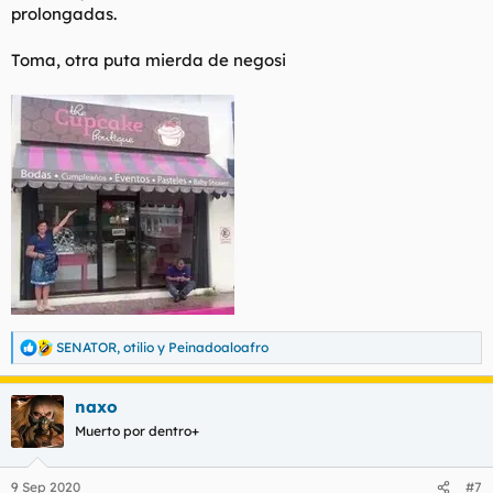
prolongadas.
Toma, otra puta mierda de negosi
SENATOR
,
otilio
y
Peinadoaloafro
R
e
a
naxo
c
c
Muerto por dentro+
i
o
n
9 Sep 2020
#7