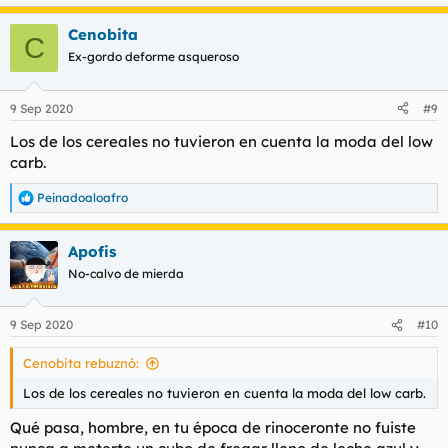
Cenobita
C
Ex-gordo deforme asqueroso
9 Sep 2020
#9
Los de los cereales no tuvieron en cuenta la moda del low
carb.
Peinadoaloafro
R
e
a
Apofis
c
c
No-calvo de mierda
i
o
n
9 Sep 2020
#10
e
s
Cenobita rebuznó:
:
Los de los cereales no tuvieron en cuenta la moda del low carb.
Qué pasa, hombre, en tu época de rinoceronte no fuiste