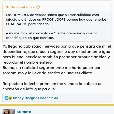
Sr. Brans rebuznó:
Los HOMBRES de verdad saben que su masculinidad está
intacta pidiéndose un FROOT LOOPS porque hay que tenerlos
CUADRADOS para hacerlo.
A mi me mola el concepto de "Leche premium" y que no
especifiquen en qué consiste.
Yo llegaría cabizbajo, nervioso por lo que pensará de mi el
dependiente, que a buen seguro le doy exactamente igual
pero bueno, nervioso también por saber pronunciar bien y
recordar el nombre entero.
Bueno, en realidad seguramente me haría pasar por
sordomudo y lo llevaría escrito en una servilleta.
Respecto a la leche premium me viene a la cabeza un
chorreón de lefa que pa qué
tileno
y
Misógino Empedernido
R
e
a
semete
c