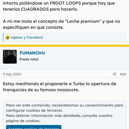
intacta pidiéndose un FROOT LOOPS porque hay que
tenerlos CUADRADOS para hacerlo.
A mi me mola el concepto de "Leche premium" y que no
especifiquen en qué consiste.
topbox
y
Travelord
R
e
a
FUMANCHU
c
c
Freak total
i
o
n
9 Sep 2020
#18
e
s
Estoy meditando el proponerle a Turbo la apertura de
:
franquicias de su famoso mazacote.
Para ver este contenido, necesitaremos su consentimiento para
configurar cookies de terceros.
Para obtener información más detallada, consulte nuestra
página de cookies
.
Aceptar cookies de terceros