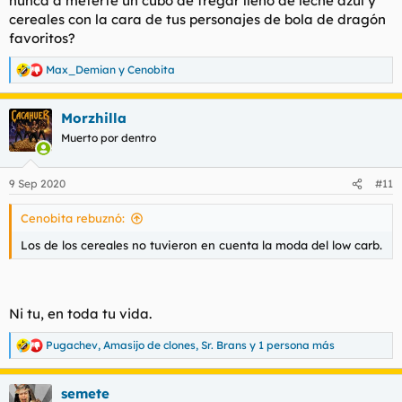
nunca a meterte un cubo de fregar lleno de leche azul y
cereales con la cara de tus personajes de bola de dragón
favoritos?
Max_Demian
y
Cenobita
R
e
a
Morzhilla
c
c
Muerto por dentro
i
o
n
9 Sep 2020
#11
e
s
Cenobita rebuznó:
:
Los de los cereales no tuvieron en cuenta la moda del low carb.
Ni tu, en toda tu vida.
Pugachev
,
Amasijo de clones
,
Sr. Brans
y 1 persona más
R
e
a
semete
c