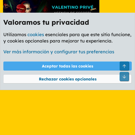
Valoramos tu privacidad
Utilizamos
cookies
esenciales para que este sitio funcione,
y cookies opcionales para mejorar tu experiencia.
Foro General
Ver más información y configurar tus preferencias
Cookies
PL OLDSTYLE AMARILLO
Cambiar fuente
Español (ES)
Arri
Aceptar todas las cookies
Contáctanos
Términos y reglas
Política de privacidad
Ayuda
R
Pie
S
Rechazar cookies opcionales
S
®
Community platform by XenForo
© 2010-2026 XenForo Ltd.