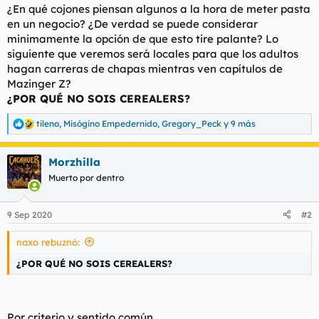
¿En qué cojones piensan algunos a la hora de meter pasta
en un negocio? ¿De verdad se puede considerar
minimamente la opción de que esto tire palante? Lo
siguiente que veremos será locales para que los adultos
hagan carreras de chapas mientras ven capítulos de
Mazinger Z?
¿POR QUÉ NO SOIS CEREALERS?
tileno
,
Misógino Empedernido
,
Gregory_Peck
y 9 más
R
e
a
Morzhilla
c
c
Muerto por dentro
i
o
n
9 Sep 2020
#2
e
s
naxo rebuznó:
:
¿POR QUÉ NO SOIS CEREALERS?
Por criterio y sentido común.