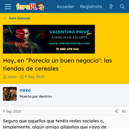
Acceder
Regístrate
Foro General
Hoy, en "Parecía un buen negocio": las
tiendas de cereales
I
F
naxo
9 Sep 2020
n
e
i
c
naxo
c
h
Muerto por dentro+
i
a
a
d
d
e
9 Sep 2020
#1
o
i
r
n
Seguro que aquellos que tenéis redes sociales o,
d
i
simplemente, algún amigo gilipollas que vaya de
e
c