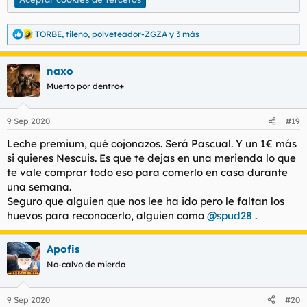
TORBE
,
tileno
,
polveteador-ZGZA
y 3 más
R
e
a
naxo
c
c
Muerto por dentro+
i
o
n
9 Sep 2020
#19
e
s
Leche premium, qué cojonazos. Será Pascual. Y un 1€ más
:
si quieres Nescuis. Es que te dejas en una merienda lo que
te vale comprar todo eso para comerlo en casa durante
una semana.
Seguro que alguien que nos lee ha ido pero le faltan los
huevos para reconocerlo, alguien como
@spud28
.
Apofis
No-calvo de mierda
9 Sep 2020
#20