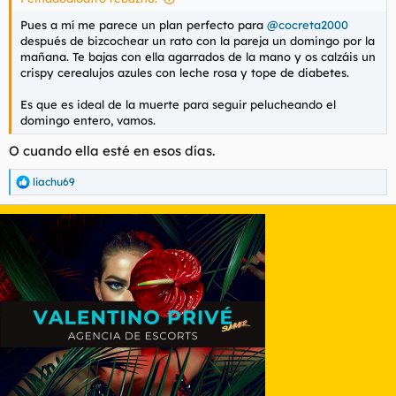
Pues a mí me parece un plan perfecto para
@cocreta2000
después de bizcochear un rato con la pareja un domingo por la
mañana. Te bajas con ella agarrados de la mano y os calzáis un
crispy cerealujos azules con leche rosa y tope de diabetes.
Es que es ideal de la muerte para seguir pelucheando el
domingo entero, vamos.
O cuando ella esté en esos días.
liachu69
R
e
a
c
c
i
o
n
e
s
: