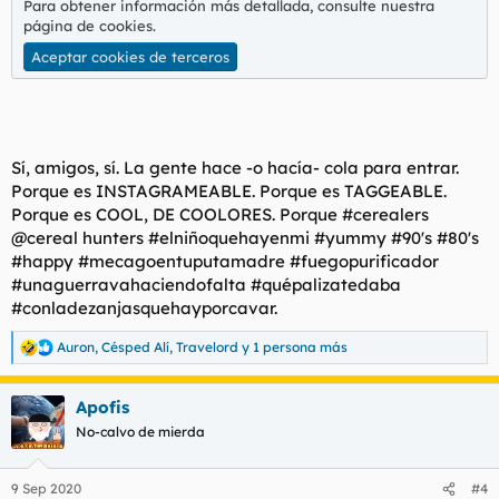
Para obtener información más detallada, consulte nuestra
página de cookies
.
Aceptar cookies de terceros
Sí, amigos, sí. La gente hace -o hacía- cola para entrar.
Porque es INSTAGRAMEABLE. Porque es TAGGEABLE.
Porque es COOL, DE COOLORES. Porque #cerealers
@cereal hunters #elniñoquehayenmi #yummy #90's #80's
#happy #mecagoentuputamadre #fuegopurificador
#unaguerravahaciendofalta #quépalizatedaba
#conladezanjasquehayporcavar.
Auron
,
Césped Alí
,
Travelord
y 1 persona más
R
e
a
Apofis
c
c
No-calvo de mierda
i
o
n
9 Sep 2020
#4
e