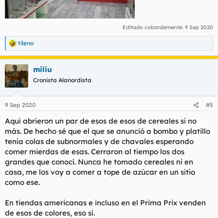
Editado cobardemente:
9 Sep 2020
tileno
R
e
a
miliu
c
c
Cronista Alanordista
i
o
n
9 Sep 2020
#5
e
s
Aquí abrieron un par de esos de esos de cereales si no
:
más. De hecho sé que el que se anunció a bombo y platillo
tenía colas de subnormales y de chavales esperando
comer mierdas de esas. Cerraron al tiempo los dos
grandes que conocí. Nunca he tomado cereales ni en
casa, me los voy a comer a tope de azúcar en un sitio
como ese.
En tiendas americanas e incluso en el Prima Prix venden
de esos de colores, eso sí.