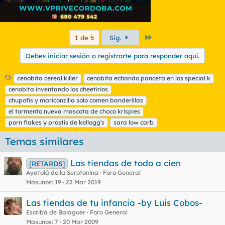
Último
1 de 5
Sig.
Debes iniciar sesión o registrarte para responder aquí.
E
cenobita cereal killer
cenobita echando panceta en los special k
t
cenobita inventando los cheetirios
i
chupofis y mariconzilla solo comen banderillas
q
el tormento nueva mascota de choco krispies
u
porn flakes y prostis de kellogg's
e
sara low carb
t
Temas similares
a
s
Las tiendas de todo a cien
[RETARDS]
Ayatolá de la Serotonina
Foro General
Masunos
19
22 Mar 2019
Las tiendas de tu infancia -by Luis Cobos-
Escribá de Balaguer
Foro General
Masunos
7
20 Mar 2009