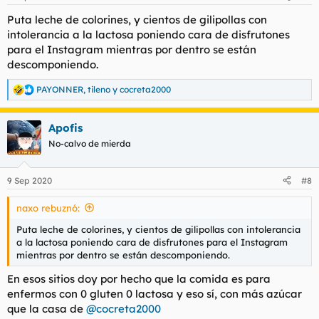
e
s
Puta leche de colorines, y cientos de gilipollas con
:
intolerancia a la lactosa poniendo cara de disfrutones
para el Instagram mientras por dentro se están
descomponiendo.
PAYONNER
,
tileno
y
cocreta2000
R
e
a
Apofis
c
c
No-calvo de mierda
i
o
n
9 Sep 2020
#8
e
s
naxo rebuznó:
:
Puta leche de colorines, y cientos de gilipollas con intolerancia
a la lactosa poniendo cara de disfrutones para el Instagram
mientras por dentro se están descomponiendo.
En esos sitios doy por hecho que la comida es para
enfermos con 0 gluten 0 lactosa y eso sí, con más azúcar
que la casa de
@cocreta2000