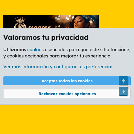
Valoramos tu privacidad
Utilizamos
cookies
esenciales para que este sitio funcione,
y cookies opcionales para mejorar tu experiencia.
Foro Política
Ver más información y configurar tus preferencias
Cookies
PL OLDSTYLE AMARILLO
Cambiar fuente
Español (ES)
Arri
Aceptar todas las cookies
Contáctanos
Términos y reglas
Política de privacidad
Ayuda
R
Pie
S
Rechazar cookies opcionales
S
®
Community platform by XenForo
© 2010-2026 XenForo Ltd.