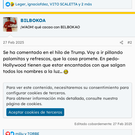
Leger
,
ignaciofdez
,
VITO SCALETTA
y 2 más
R
e
a
BILBOKOA
c
c
¡WAOH! qué cacao con BILBOKAO
i
o
n
27 Feb 2025
#2
e
s
Se ha comentado en el hilo de Trump. Voy a ir pillando
:
palomitas y refrescos, que la cosa promete. En pedo-
Hollywood tienen que estar encantados con que salgan
todos los nombres a la luz...
Para ver este contenido, necesitaremos su consentimiento para
configurar cookies de terceros.
Para obtener información más detallada, consulte nuestra
página de cookies
.
Aceptar cookies de terceros
Editado cobardemente:
27 Feb 2025
miliu
y
TORBE