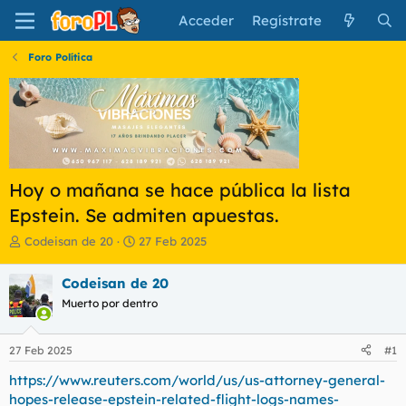
Acceder
Regístrate
Foro Política
Hoy o mañana se hace pública la lista
Epstein. Se admiten apuestas.
I
F
Codeisan de 20
27 Feb 2025
n
e
i
c
Codeisan de 20
c
h
Muerto por dentro
i
a
a
d
d
e
27 Feb 2025
#1
o
i
r
n
https://www.reuters.com/world/us/us-attorney-general-
d
i
hopes-release-epstein-related-flight-logs-names-
e
c