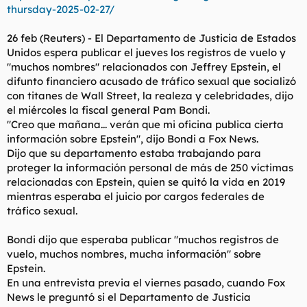
thursday-2025-02-27/
l
i
t
o
e
26 feb (Reuters) - El Departamento de Justicia de Estados
m
Unidos espera publicar el jueves los registros de vuelo y
a
"muchos nombres" relacionados con Jeffrey Epstein, el
difunto financiero acusado de tráfico sexual que socializó
con titanes de Wall Street, la realeza y celebridades, dijo
el miércoles la fiscal general Pam Bondi.
"Creo que mañana... verán que mi oficina publica cierta
información sobre Epstein", dijo Bondi a Fox News.
Dijo que su departamento estaba trabajando para
proteger la información personal de más de 250 víctimas
relacionadas con Epstein, quien se quitó la vida en 2019
mientras esperaba el juicio por cargos federales de
tráfico sexual.
Bondi dijo que esperaba publicar "muchos registros de
vuelo, muchos nombres, mucha información" sobre
Epstein.
En una entrevista previa el viernes pasado, cuando Fox
News le preguntó si el Departamento de Justicia