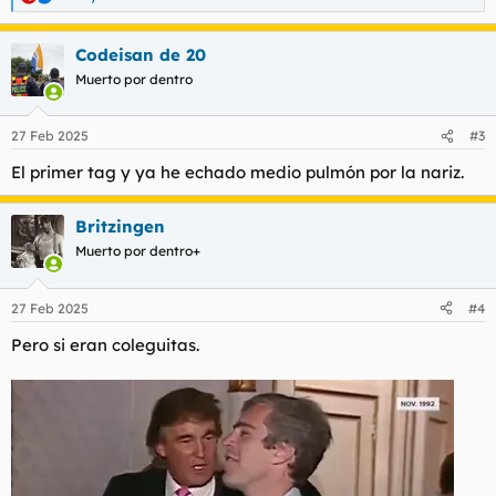
R
e
a
Codeisan de 20
c
c
Muerto por dentro
i
o
n
27 Feb 2025
#3
e
s
El primer tag y ya he echado medio pulmón por la nariz.
:
Britzingen
Muerto por dentro+
27 Feb 2025
#4
Pero si eran coleguitas.