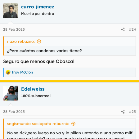
curro jimenez
Muerto por dentro
28 Feb 2025
#24
naxo rebuznó:
¿Pero cuántas condenas varias tiene?
Seguro que menos que Obascal
Troy McClon
R
e
a
Edelweiss
c
c
180% subnormal
i
o
n
28 Feb 2025
#25
e
s
segismundo sociopata rebuznó:
:
No se rick,pero luego no va y le pillan untando a una porno milf
para que no hable? a no ser que lo de stormy sea un invent