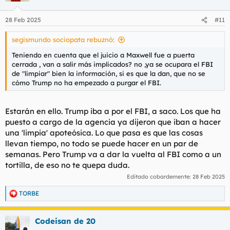
o
n
28 Feb 2025
#11
e
s
segismundo sociopata rebuznó:
:
Teniendo en cuenta que el juicio a Maxwell fue a puerta
cerrada , van a salir más implicados? no ,ya se ocupara el FBI
de "limpiar" bien la información, si es que la dan, que no se
cómo Trump no ha empezado a purgar el FBI.
Estarán en ello. Trump iba a por el FBI, a saco. Los que ha
puesto a cargo de la agencia ya dijeron que iban a hacer
una 'limpia' apoteósica. Lo que pasa es que las cosas
llevan tiempo, no todo se puede hacer en un par de
semanas. Pero Trump va a dar la vuelta al FBI como a un
tortilla, de eso no te quepa duda.
Editado cobardemente:
28 Feb 2025
TORBE
R
e
a
Codeisan de 20
c
c