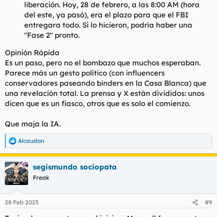
liberación. Hoy, 28 de febrero, a las 8:00 AM (hora
del este, ya pasó), era el plazo para que el FBI
entregara todo. Si lo hicieron, podría haber una
"Fase 2" pronto.
Opinión Rápida
Es un paso, pero no el bombazo que muchos esperaban.
Parece más un gesto político (con influencers
conservadores paseando binders en la Casa Blanca) que
una revelación total. La prensa y X están divididos: unos
dicen que es un fiasco, otros que es solo el comienzo.
Que maja la IA.
Alcaudon
R
e
a
segismundo sociopata
c
c
Freak
i
o
n
28 Feb 2025
#9
e
s