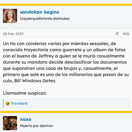
sandokan begins
Izquierquidistante disimulao
28 Feb 2025
#18
Un tio con condenas varias por mierdas sexuales, de
conocida trayectoria como guarrete y un album de fotos
con el bueno de Jeffrey a quien se le murió casualmente
durante su mandato decide desclasificar los documentos
que supondran una caza de brujas y, casualmente, el
primero que sale es uno de los millonarios que pasan de su
culo, Bill Windows Gates.
Llamadme suspicaz.
Travelord
R
e
a
naxo
c
c
Muerto por dentro+
i