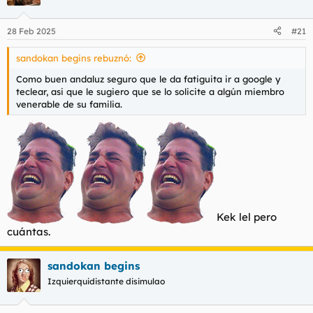
i
o
n
28 Feb 2025
#21
e
s
sandokan begins rebuznó:
:
Como buen andaluz seguro que le da fatiguita ir a google y
teclear, asi que le sugiero que se lo solicite a algún miembro
venerable de su familia.
Kek lel pero
cuántas.
sandokan begins
Izquierquidistante disimulao