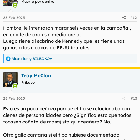
Muerto por dentro
i
o
n
28 Feb 2025
#12
e
s
Hombre, le intentaron matar seis veces en la campaña ,
:
en una le dejaron sin media oreja.
Luego tiene al sobrino de Kennedy que les tiene unas
ganas a las cloacas de EEUU brutales.
Alcaudon
y
BILBOKOA
R
e
a
Troy McClon
c
c
Frikazo
i
o
n
28 Feb 2025
#13
e
s
Esto es un poco peñazo porque el tío se relacionaba con
:
cienes de personalidades pero ¿Significa esto que todos
tocasen coñata de masajista quinceañera? No.
Otro gallo cantaría si el tipo hubiese documentado