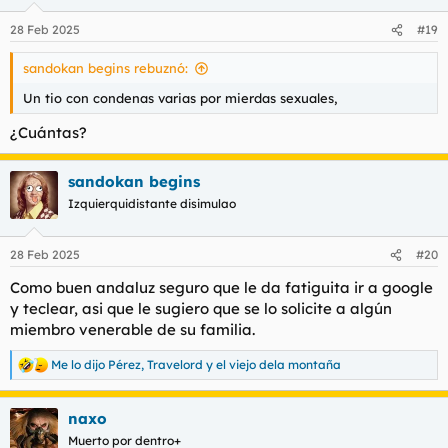
o
n
28 Feb 2025
#19
e
s
sandokan begins rebuznó:
:
Un tio con condenas varias por mierdas sexuales,
¿Cuántas?
sandokan begins
Izquierquidistante disimulao
28 Feb 2025
#20
Como buen andaluz seguro que le da fatiguita ir a google
y teclear, asi que le sugiero que se lo solicite a algún
miembro venerable de su familia.
Me lo dijo Pérez
,
Travelord
y
el viejo dela montaña
R
e
a
naxo
c
c
Muerto por dentro+