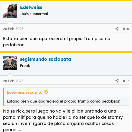
a
Edelweiss
c
c
180% subnormal
i
o
n
28 Feb 2025
#16
e
s
Estaría bien que apareciera el propio Trump como
:
pedobear.
segismundo sociopata
Freak
28 Feb 2025
#17
Edelweiss rebuznó:
Estaría bien que apareciera el propio Trump como pedobear.
No se rick,pero luego no va y le pillan untando a una
porno milf para que no hable? a no ser que lo de stormy
sea un invent (gorro de plata on)para ocultar cosas
peores....