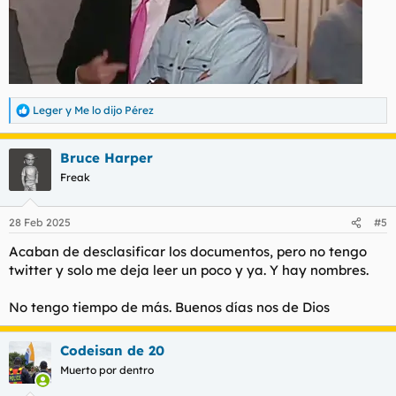
Leger
y
Me lo dijo Pérez
R
e
a
Bruce Harper
c
c
Freak
i
o
n
28 Feb 2025
#5
e
s
Acaban de desclasificar los documentos, pero no tengo
:
twitter y solo me deja leer un poco y ya. Y hay nombres.
No tengo tiempo de más. Buenos días nos de Dios
Codeisan de 20
Muerto por dentro