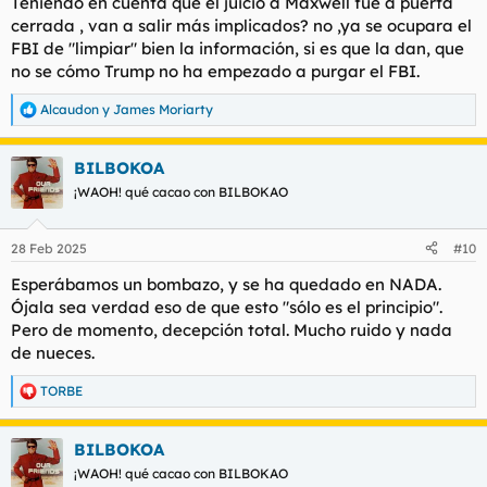
Teniendo en cuenta que el juicio a Maxwell fue a puerta
:
cerrada , van a salir más implicados? no ,ya se ocupara el
FBI de "limpiar" bien la información, si es que la dan, que
no se cómo Trump no ha empezado a purgar el FBI.
Alcaudon
y
James Moriarty
R
e
a
BILBOKOA
c
c
¡WAOH! qué cacao con BILBOKAO
i
o
n
28 Feb 2025
#10
e
s
Esperábamos un bombazo, y se ha quedado en NADA.
:
Ójala sea verdad eso de que esto "sólo es el principio".
Pero de momento, decepción total. Mucho ruido y nada
de nueces.
TORBE
R
e
a
BILBOKOA
c
c
¡WAOH! qué cacao con BILBOKAO
i