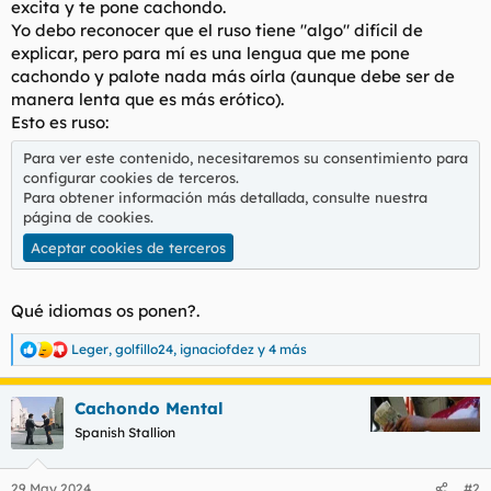
excita y te pone cachondo.
t
o
e
Yo debo reconocer que el ruso tiene "algo" difícil de
m
explicar, pero para mí es una lengua que me pone
a
cachondo y palote nada más oírla (aunque debe ser de
manera lenta que es más erótico).
Esto es ruso:
Para ver este contenido, necesitaremos su consentimiento para
configurar cookies de terceros.
Para obtener información más detallada, consulte nuestra
página de cookies
.
Aceptar cookies de terceros
Qué idiomas os ponen?.
Leger
,
golfillo24
,
ignaciofdez
y 4 más
R
e
a
Cachondo Mental
c
c
Spanish Stallion
i
o
n
29 May 2024
#2