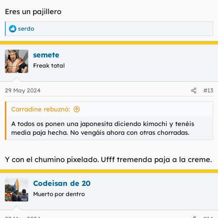
para configurar cookies de terceros.
Eres un pajillero
Para obtener información más detallada, consulte nuestra
página de cookies
.
serdo
R
Aceptar cookies de terceros
e
a
semete
c
Qué idiomas os ponen?.
c
Freak total
i
o
n
29 May 2024
#13
e
s
Carradine rebuznó:
:
A todos os ponen una japonesita diciendo kimochi y tenéis
media paja hecha. No vengáis ahora con otras chorradas.
Y con el chumino pixelado. Ufff tremenda paja a la creme.
Codeisan de 20
Muerto por dentro