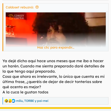
s
:
Caldoset rebuznó:
Haz clic para expandir...
Ya dejé dicho aquí hace unos meses que me iba a hacer
un harén. Cuando me sienta preparado daré detalles de
la que tengo aquí preparada.
- Me la follé a ella, a la hermana y a la madre ¡A las tres!
Cosa que ahora es irrelevante, lo único que cuenta es mi
última frase, ¿queréis de dejar de decir tonterías sobre
qué acento es mejor?
A la cuca le gustan todos
miliu
,
TORBE
y
pai-mei
R
e
a