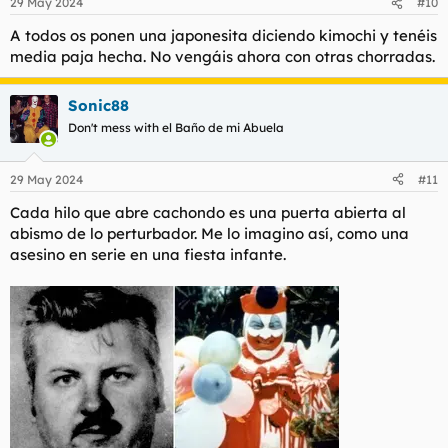
29 May 2024
#10
e
s
A todos os ponen una japonesita diciendo kimochi y tenéis
:
media paja hecha. No vengáis ahora con otras chorradas.
Sonic88
Don't mess with el Baño de mi Abuela
29 May 2024
#11
Cada hilo que abre cachondo es una puerta abierta al
abismo de lo perturbador. Me lo imagino así, como una
asesino en serie en una fiesta infante.