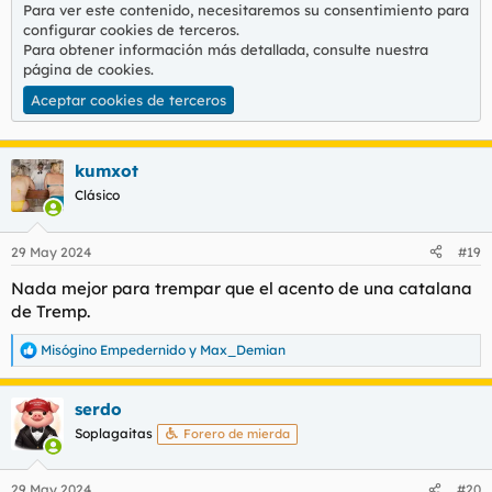
Para ver este contenido, necesitaremos su consentimiento para
configurar cookies de terceros.
Para obtener información más detallada, consulte nuestra
página de cookies
.
Aceptar cookies de terceros
kumxot
Clásico
29 May 2024
#19
Nada mejor para trempar que el acento de una catalana
de Tremp.
Misógino Empedernido
y
Max_Demian
R
e
a
serdo
c
c
Soplagaitas
Forero de mierda
i
o
n
29 May 2024
#20