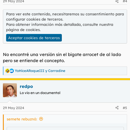
29 May 2024
#4
e
s
:
Para ver este contenido, necesitaremos su consentimiento para
configurar cookies de terceros.
Para obtener información más detallada, consulte nuestra
página de cookies
.
Aceptar cookies de terceros
No encontré una versión sin el bigote arrocet de al lado
pero se entiende el concepto.
YoHiceARoqueIII
y
Carradine
R
e
a
redpo
c
c
Lo vio en un documental
i
o
n
29 May 2024
#5
e
s
semete rebuznó:
: