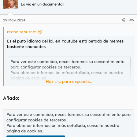
c
Lo vio en un documental
i
o
n
29 May 2024
#6
e
s
redpo rebuznó:
:
Es el puto idioma del lol, en Youtube está petado de memes
bastante chanantes.
Para ver este contenido, necesitaremos su consentimiento
para configurar cookies de terceros.
Para obtener información más detallada, consulte nuestra
página de cookies
.
Haz clic para expandir...
Aceptar cookies de terceros
Añado:
Para ver este contenido, necesitaremos su consentimiento para
configurar cookies de terceros.
Para obtener información más detallada, consulte nuestra
página de cookies
.