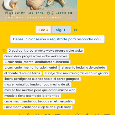
Último
1 de 3
Sig.
Debes iniciar sesión o registrarte para responder aquí.
E
0read dark progre woke woke progre woke woke
t
0read dark progre woke woke woke woke
i
1. cachondo_mental analfabeto subnormal
q
1. cachondo_mental tarado mental
el acento beduino de coslada
u
el acento dulce de ferris
e
el viejo dela montaña graciosito sin gracia
t
liachu perdigonea cuando habla el porco gangoso
a
max en orinal bailando a toda mecha de sjk
s
max se tira muchos peos que echan mucha olor
mundele tiene acento de la atlantida
uncle meat vendiendo bragas en el mercadillo
uncle meat vendiendo el ojete en el pub arny