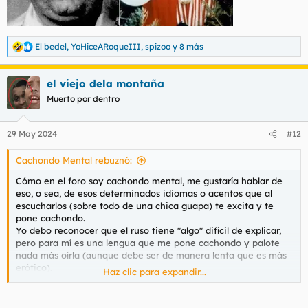
El bedel
,
YoHiceARoqueIII
,
spizoo
y 8 más
R
e
a
el viejo dela montaña
c
c
Muerto por dentro
i
o
n
29 May 2024
#12
e
s
Cachondo Mental rebuznó:
:
Cómo en el foro soy cachondo mental, me gustaría hablar de
eso, o sea, de esos determinados idiomas o acentos que al
escucharlos (sobre todo de una chica guapa) te excita y te
pone cachondo.
Yo debo reconocer que el ruso tiene "algo" difícil de explicar,
pero para mí es una lengua que me pone cachondo y palote
nada más oírla (aunque debe ser de manera lenta que es más
erótico).
Haz clic para expandir...
Esto es ruso:
Para ver este contenido, necesitaremos su consentimiento