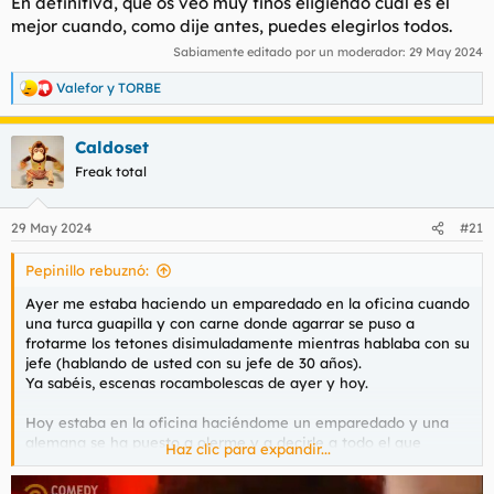
En definitiva, que os veo muy finos eligiendo cuál es el
mejor cuando, como dije antes, puedes elegirlos todos.
Sabiamente editado por un moderador:
29 May 2024
Valefor
y
TORBE
R
e
a
Caldoset
c
c
Freak total
i
o
n
29 May 2024
#21
e
s
Pepinillo rebuznó:
:
Ayer me estaba haciendo un emparedado en la oficina cuando
una turca guapilla y con carne donde agarrar se puso a
frotarme los tetones disimuladamente mientras hablaba con su
jefe (hablando de usted con su jefe de 30 años).
Ya sabéis, escenas rocambolescas de ayer y hoy.
Hoy estaba en la oficina haciéndome un emparedado y una
alemana se ha puesto a olerme y a decirle a todo el que
Haz clic para expandir...
pasaba que qué rico Golia el tito Pepinillo (tengo esencias
nuevas).