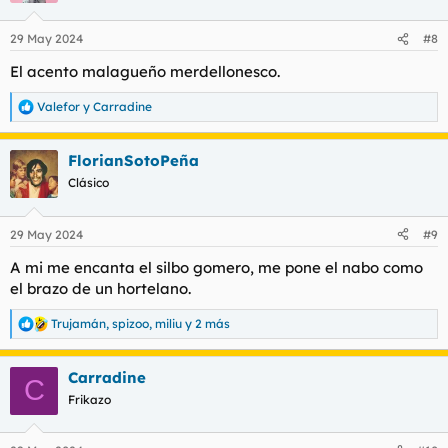
o
n
29 May 2024
#8
e
s
El acento malagueño merdellonesco.
:
Valefor
y
Carradine
R
e
a
FlorianSotoPeña
c
c
Clásico
i
o
n
29 May 2024
#9
e
s
A mi me encanta el silbo gomero, me pone el nabo como
:
el brazo de un hortelano.
Trujamán
,
spizoo
,
miliu
y 2 más
R
e
a
Carradine
c
C
c
Frikazo
i
o
n