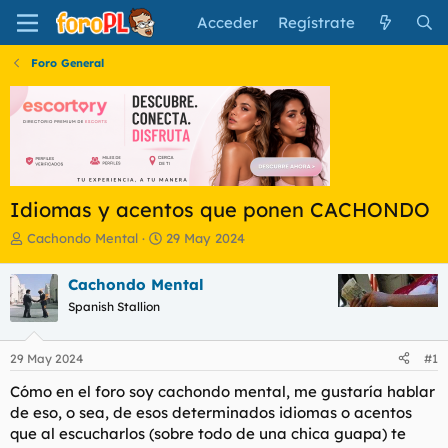
Acceder
Regístrate
Foro General
Idiomas y acentos que ponen CACHONDO
I
F
Cachondo Mental
29 May 2024
n
e
i
c
Cachondo Mental
c
h
Spanish Stallion
i
a
a
d
d
e
29 May 2024
#1
o
i
r
n
Cómo en el foro soy cachondo mental, me gustaría hablar
d
i
de eso, o sea, de esos determinados idiomas o acentos
e
c
que al escucharlos (sobre todo de una chica guapa) te
l
i