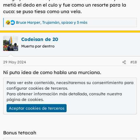
metió el dedo en el culo y fue como un resorte para la
cuca: se puso tiesa como una vela.
Bruce Harper
,
Trujamán
,
spizoo
y 3 más
R
e
a
Codeisan de 20
c
c
Muerto por dentro
i
o
n
29 May 2024
#18
e
s
Ni puta idea de como habla una murciana.
:
Para ver este contenido, necesitaremos su consentimiento para
configurar cookies de terceros.
Para obtener información más detallada, consulte nuestra
página de cookies
.
Aceptar cookies de terceros
Bonus tetacah