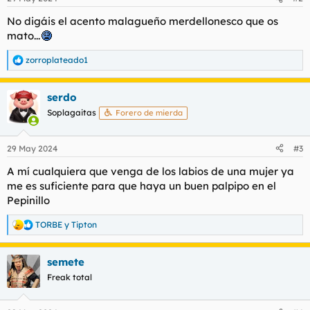
e
s
No digáis el acento malagueño merdellonesco que os
:
mato...
zorroplateado1
R
e
a
serdo
c
c
Soplagaitas
Forero de mierda
i
o
n
29 May 2024
#3
e
s
A mí cualquiera que venga de los labios de una mujer ya
:
me es suficiente para que haya un buen palpipo en el
Pepinillo
TORBE
y
Tipton
R
e
a
semete
c
c
Freak total
i
o
n