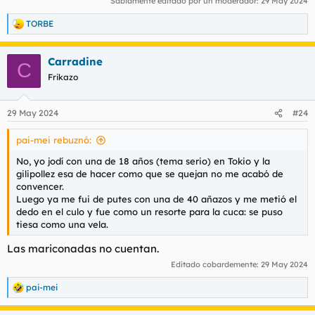
Sabiamente editado por un moderador:
29 May 2024
TORBE
R
e
a
Carradine
c
C
c
Frikazo
i
o
n
29 May 2024
#24
e
s
pai-mei rebuznó:
:
No, yo jodí con una de 18 años (tema serio) en Tokio y la
gilipollez esa de hacer como que se quejan no me acabó de
convencer.
Luego ya me fui de putes con una de 40 añazos y me metió el
dedo en el culo y fue como un resorte para la cuca: se puso
tiesa como una vela.
Las mariconadas no cuentan.
Editado cobardemente:
29 May 2024
pai-mei
R
e
a