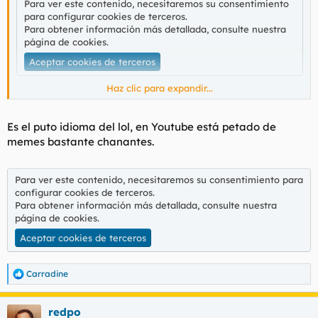
Para ver este contenido, necesitaremos su consentimiento
para configurar cookies de terceros.
Para obtener información más detallada, consulte nuestra
página de cookies
.
Aceptar cookies de terceros
Haz clic para expandir...
No encontré una versión sin el bigote arrocet de al lado pero
se entiende el concepto.
Es el puto idioma del lol, en Youtube está petado de
memes bastante chanantes.
Para ver este contenido, necesitaremos su consentimiento para
configurar cookies de terceros.
Para obtener información más detallada, consulte nuestra
página de cookies
.
Aceptar cookies de terceros
Carradine
R
e
a
redpo
c