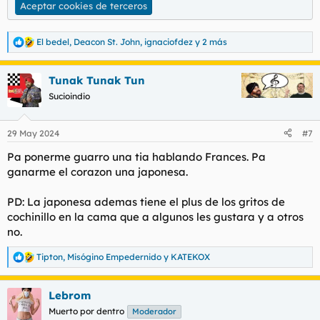
Aceptar cookies de terceros
El bedel
,
Deacon St. John
,
ignaciofdez
y 2 más
R
e
a
Tunak Tunak Tun
c
c
Sucioindio
i
o
n
29 May 2024
#7
e
s
Pa ponerme guarro una tia hablando Frances. Pa
:
ganarme el corazon una japonesa.
PD: La japonesa ademas tiene el plus de los gritos de
cochinillo en la cama que a algunos les gustara y a otros
no.
Tipton
,
Misógino Empedernido
y
KATEKOX
R
e
a
Lebrom
c
c
Muerto por dentro
Moderador
i