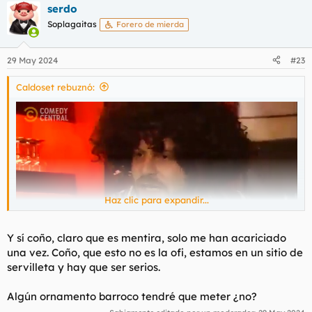
serdo
c
c
Soplagaitas
Forero de mierda
i
o
n
29 May 2024
#23
e
s
Caldoset rebuznó:
:
Haz clic para expandir...
Y sí coño, claro que es mentira, solo me han acariciado
una vez. Coño, que esto no es la ofi, estamos en un sitio de
servilleta y hay que ser serios.
- Me la follé a ella, a la hermana y a la madre ¡A las tres!
Algún ornamento barroco tendré que meter ¿no?