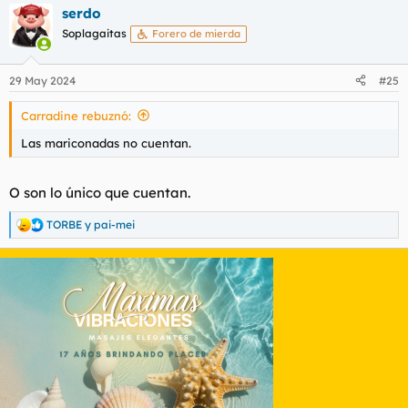
serdo
c
c
Soplagaitas
Forero de mierda
i
o
n
29 May 2024
#25
e
s
Carradine rebuznó:
:
Las mariconadas no cuentan.
O son lo único que cuentan.
TORBE
y
pai-mei
R
e
a
c
c
i
o
n
e
s
: