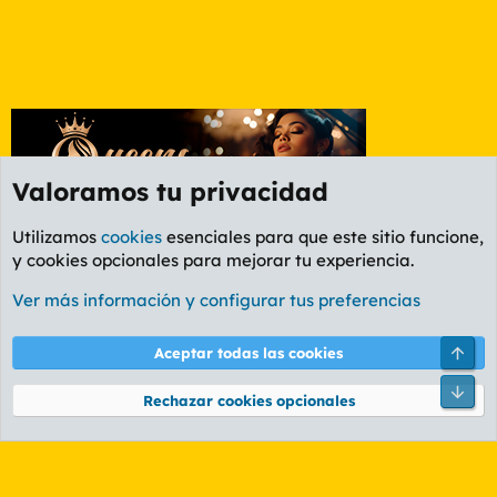
Valoramos tu privacidad
Utilizamos
cookies
esenciales para que este sitio funcione,
y cookies opcionales para mejorar tu experiencia.
Foro General
Ver más información y configurar tus preferencias
Cookies
PL OLDSTYLE AMARILLO
Cambiar fuente
Español (ES)
Arri
Aceptar todas las cookies
Contáctanos
Términos y reglas
Política de privacidad
Ayuda
R
Pie
S
Rechazar cookies opcionales
S
®
Community platform by XenForo
© 2010-2026 XenForo Ltd.