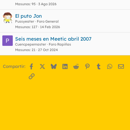
Masunos
95
3 Ago 2026
El puto Jon
Pussyeater
Foro General
Masunos
127
14 Feb 2026
Seis meses en Meetic abril 2007
Cuencpepemaster
Foro Rapiñas
Masunos
21
27 Oct 2024
Facebook
X
Bluesky
LinkedIn
Reddit
Pinterest
Tumblr
WhatsA
Em
Compartir:
Enlace