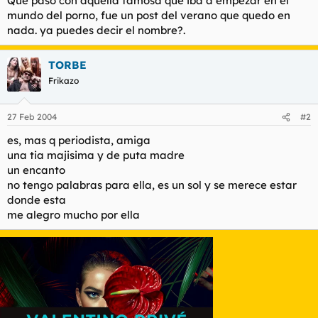
Que paso con aquella famosa que iba a empezar en el
t
o
mundo del porno, fue un post del verano que quedo en
e
nada. ya puedes decir el nombre?.
m
a
TORBE
Frikazo
27 Feb 2004
#2
es, mas q periodista, amiga
una tia majisima y de puta madre
un encanto
no tengo palabras para ella, es un sol y se merece estar
donde esta
me alegro mucho por ella