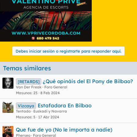
Debes iniciar sesión o registrarte para responder aquí.
Temas similares
¿Qué opináis del El Pony de Bilbao?
[RETARDS]
Van Der Freak
Foro General
Masunos
25
8 Feb 2024
Estafadora En Bilbao
Vizcaya
Tentado
Euskadi y Navarra
Masunos
5
17 Abr 2024
Que fue de yo (No le importa a nadie)
Pherseo
Foro General