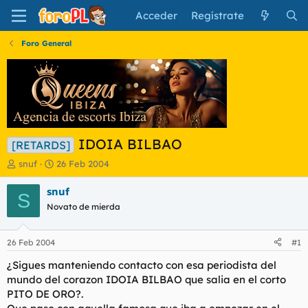
Acceder
Regístrate
Foro General
IDOIA BILBAO
[RETARDS]
I
F
snuf
26 Feb 2004
n
e
i
c
snuf
S
c
h
Novato de mierda
i
a
a
d
d
e
26 Feb 2004
#1
o
i
r
n
¿Sigues manteniendo contacto con esa periodista del
d
i
mundo del corazon IDOIA BILBAO que salia en el corto
e
c
PITO DE ORO?.
l
i