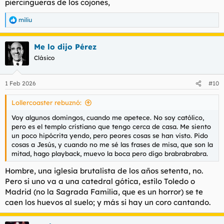
piercingueras de los cojones,
miliu
R
e
a
Me lo dijo Pérez
c
c
Clásico
i
o
n
1 Feb 2026
#10
e
s
Lollercoaster rebuznó:
:
Voy algunos domingos, cuando me apetece. No soy católico,
pero es el templo cristiano que tengo cerca de casa. Me siento
un poco hipócrita yendo, pero peores cosas se han visto. Pido
cosas a Jesús, y cuando no me sé las frases de misa, que son la
mitad, hago playback, muevo la boca pero digo brabrabrabra.
Hombre, una iglesia brutalista de los años setenta, no.
Pero si uno va a una catedral gótica, estilo Toledo o
Madrid (no la Sagrada Familia, que es un horror) se te
caen los huevos al suelo; y más si hay un coro cantando.