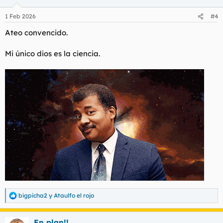
o
n
1 Feb 2026
#4
e
s
Ateo convencido.
:
Mi único dios es la ciencia.
bigpicha2
y
Ataulfo el rojo
R
e
a
En plan!!
c