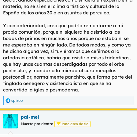
materia, no sé si en el clima artístico y cultural de la
España de los años 30 o en asuntos de porculeo.
Y con anterioridad, creo que podría remontarme a mi
propia comunión, porque ni siquiera he asistido a las
bodas de primos en muchos años porque no estaba ni se
me esperaba en ningún lado. De todos modos, y como ya
he dicho alguna vez, si tuviéramos que ceñirnos a la
ortodoxia católica, habría que asistir a misas tridentinas,
que hay unas cuantas desperdigadas por todo el orbe
penínsular, y mandar a la mierda al cura meapilas
postconciliar, normalmente panchito, que forma parte del
tinglado oenegero y asistencialista en que se ha
convertido la iglesia posmoderna.
spizoo
R
e
a
pai-mei
c
c
Muerto por dentro
Puto asco de tío
i
o
n