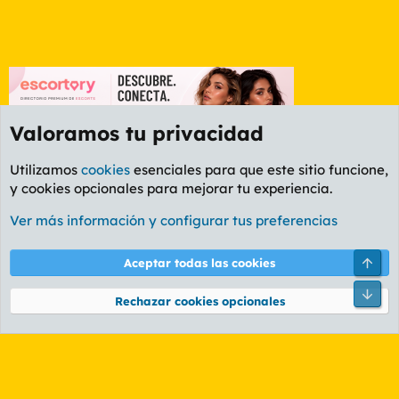
Valoramos tu privacidad
Utilizamos
cookies
esenciales para que este sitio funcione,
y cookies opcionales para mejorar tu experiencia.
Foro General
Ver más información y configurar tus preferencias
Cookies
PL OLDSTYLE AMARILLO
Cambiar fuente
Español (ES)
Arri
Aceptar todas las cookies
Contáctanos
Términos y reglas
Política de privacidad
Ayuda
R
Pie
S
Rechazar cookies opcionales
S
®
Community platform by XenForo
© 2010-2026 XenForo Ltd.