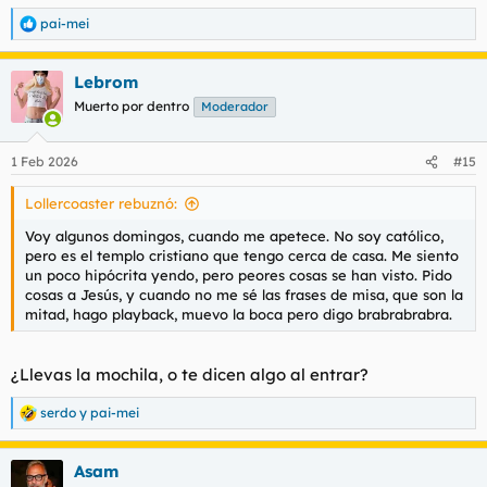
pai-mei
R
e
a
Lebrom
c
c
Muerto por dentro
Moderador
i
o
n
1 Feb 2026
#15
e
s
Lollercoaster rebuznó:
:
Voy algunos domingos, cuando me apetece. No soy católico,
pero es el templo cristiano que tengo cerca de casa. Me siento
un poco hipócrita yendo, pero peores cosas se han visto. Pido
cosas a Jesús, y cuando no me sé las frases de misa, que son la
mitad, hago playback, muevo la boca pero digo brabrabrabra.
¿Llevas la mochila, o te dicen algo al entrar?
serdo
y
pai-mei
R
e
a
Asam
c