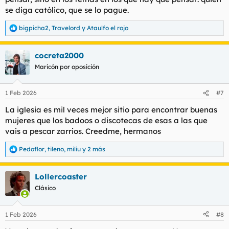
se diga católico, que se lo pague.
bigpicha2
,
Travelord
y
Ataulfo el rojo
R
e
a
cocreta2000
c
c
Maricón por oposición
i
o
n
1 Feb 2026
#7
e
s
La iglesia es mil veces mejor sitio para encontrar buenas
:
mujeres que los badoos o discotecas de esas a las que
vais a pescar zarrios. Creedme, hermanos
Pedoflor
,
tileno
,
miliu
y 2 más
R
e
a
Lollercoaster
c
c
Clásico
i
o
n
1 Feb 2026
#8
e
s