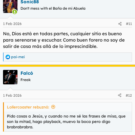
Sonic88
Don't mess with el Baño de mi Abuela
1 Feb 2026
#11
No, Dios está en todas partes, cualquier sitio es bueno
para serenarse y escuchar. Como buen forero no soy de
salir de casa más allá de lo imprescindible.
pai-mei
R
e
a
Falcó
c
c
Freak
i
o
n
1 Feb 2026
#12
e
s
Lollercoaster rebuznó:
:
Pido cosas a Jesús, y cuando no me sé las frases de misa, que
son la mitad, hago playback, muevo la boca pero digo
brabrabrabra.