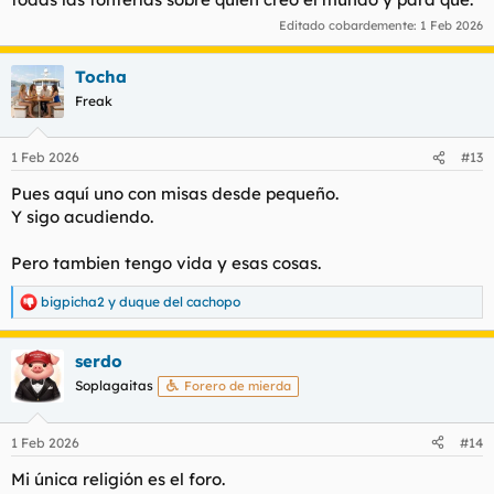
Editado cobardemente:
1 Feb 2026
Tocha
Freak
1 Feb 2026
#13
Pues aquí uno con misas desde pequeño.
Y sigo acudiendo.
Pero tambien tengo vida y esas cosas.
bigpicha2
y
duque del cachopo
R
e
a
serdo
c
c
Soplagaitas
Forero de mierda
i
o
n
1 Feb 2026
#14
e
s
Mi única religión es el foro.
: