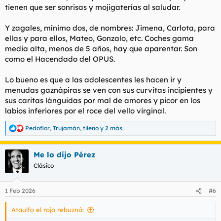
tienen que ser sonrisas y mojigaterías al saludar.
Y zagales, mínimo dos, de nombres: Jimena, Carlota, para
ellas y para ellos, Mateo, Gonzalo, etc. Coches gama
media alta, menos de 5 años, hay que aparentar. Son
como el Hacendado del OPUS.
Lo bueno es que a las adolescentes les hacen ir y
menudas gaznápiras se ven con sus curvitas incipientes y
sus caritas lánguidas por mal de amores y picor en los
labios inferiores por el roce del vello virginal.
Pedoflor
,
Trujamán
,
tileno
y 2 más
R
e
a
Me lo dijo Pérez
c
c
Clásico
i
o
n
1 Feb 2026
#6
e
s
Ataulfo el rojo rebuznó:
: