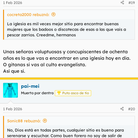
1 Feb 2026
#19
e
s
cocreta2000 rebuznó:
:
La iglesia es mil veces mejor sitio para encontrar buenas
mujeres que los badoos o discotecas de esas a las que vais a
pescar zarrios. Creedme, hermanos
Unas señoras voluptuosas y concupiscentes de ochenta
años es lo que vas a encontrar en una iglesia hoy en día.
O gitanas si vas al culto evangelista.
Así que sí.
pai-mei
Muerto por dentro
Puto asco de tío
1 Feb 2026
#20
Sonic88 rebuznó:
No, Dios está en todas partes, cualquier sitio es bueno para
serenarse y escuchar. Como buen forero no soy de salir de