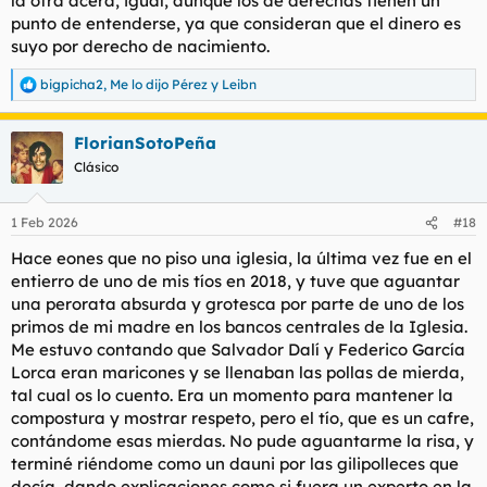
la otra acera, igual, aunque los de derechas tienen un
punto de entenderse, ya que consideran que el dinero es
suyo por derecho de nacimiento.
bigpicha2
,
Me lo dijo Pérez
y
Leibn
R
e
a
FlorianSotoPeña
c
c
Clásico
i
o
n
1 Feb 2026
#18
e
s
Hace eones que no piso una iglesia, la última vez fue en el
:
entierro de uno de mis tíos en 2018, y tuve que aguantar
una perorata absurda y grotesca por parte de uno de los
primos de mi madre en los bancos centrales de la Iglesia.
Me estuvo contando que Salvador Dalí y Federico García
Lorca eran maricones y se llenaban las pollas de mierda,
tal cual os lo cuento. Era un momento para mantener la
compostura y mostrar respeto, pero el tío, que es un cafre,
contándome esas mierdas. No pude aguantarme la risa, y
terminé riéndome como un dauni por las gilipolleces que
decía, dando explicaciones como si fuera un experto en la