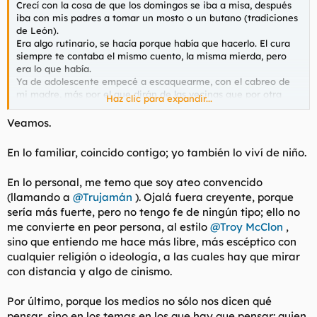
Crecí con la cosa de que los domingos se iba a misa, después
iba con mis padres a tomar un mosto o un butano (tradiciones
de León).
Era algo rutinario, se hacía porque había que hacerlo. El cura
siempre te contaba el mismo cuento, la misma mierda, pero
era lo que había.
Ya de adolescente empecé a escaquearme, con el cabreo de
mi madre, más por el que dirán de las vecinas que por otra
Haz clic para expandir...
cosa, y hace mil años ya que no piso una iglesia, salvo para
alguna celebración.
Veamos.
Y vosotros, vais a misa? Santificáis las fiestas?
Creo que a la Iglesia se le está acabando el negocio por estos
En lo familiar, coincido contigo; yo también lo viví de niño.
lares, aquí ya no les compra la moto ni dios.
Por eso creo que ya casi todos los curas nuevos son negros o
En lo personal, me temo que soy ateo convencido
panchitos.
(llamando a
@Trujamán
). Ojalá fuera creyente, porque
Yo me plantearía volver si se lían a predicar una nueva
sería más fuerte, pero no tengo fe de ningún tipo; ello no
Inquisición, o empezar a guerrear contra los moros que nos
me convierte en peor persona, al estilo
@Troy McClon
,
invaden. Necesitan un giro emocionante para volver a
sino que entiendo me hace más libre, más escéptico con
ilusionarnos.
cualquier religión o ideología, a las cuales hay que mirar
Os pone eso de pasar a cuchillo al moro infiel?
con distancia y algo de cinismo.
Por último, porque los medios no sólo nos dicen qué
pensar, sino en los temas en los que hay que pensar: quien