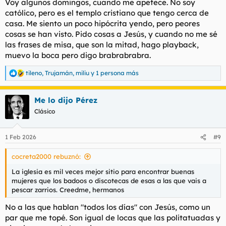
Voy algunos domingos, cuando me apetece. No soy
:
católico, pero es el templo cristiano que tengo cerca de
casa. Me siento un poco hipócrita yendo, pero peores
cosas se han visto. Pido cosas a Jesús, y cuando no me sé
las frases de misa, que son la mitad, hago playback,
muevo la boca pero digo brabrabrabra.
tileno
,
Trujamán
,
miliu
y 1 persona más
R
e
a
Me lo dijo Pérez
c
c
Clásico
i
o
n
1 Feb 2026
#9
e
s
cocreta2000 rebuznó:
:
La iglesia es mil veces mejor sitio para encontrar buenas
mujeres que los badoos o discotecas de esas a las que vais a
pescar zarrios. Creedme, hermanos
No a las que hablan "todos los días" con Jesús, como un
par que me topé. Son igual de locas que las politatuadas y