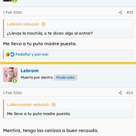
o
n
1 Feb 2026
#23
e
s
Lebrom rebuznó:
:
¿Llevas la mochila, o te dicen algo al entrar?
Me llevo a tu puta madre puesta.
Pedoflor
y
pai-mei
R
e
a
Lebrom
c
c
Muerto por dentro
Moderador
i
o
n
1 Feb 2026
#24
e
s
Lollercoaster rebuznó:
:
Me llevo a tu puta madre puesta.
Mentira, tengo las cenizas a buen recaudo.