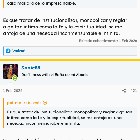
casa más allá de lo imprescindible.
Es que tratar de institucionalizar, monopolizar y reglar
algo tan íntimo como la fe y la espiritualidad, se me
antoja de una necedad inconmensurable e infinita.
Editado cobardemente:
1 Feb 2026
Sonic88
R
e
a
Sonic88
c
c
Don't mess with el Baño de mi Abuela
i
o
n
1 Feb 2026
#21
e
s
pai-mei rebuznó:
:
Es que tratar de institucionalizar, monopolizar y reglar algo tan
íntimo como la fe y la espiritualidad, se me antoja de una
necedad inconmensurable e infinita.