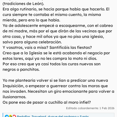
(tradiciones de León).
l
i
Era algo rutinario, se hacía porque había que hacerlo. El
t
o
e
cura siempre te contaba el mismo cuento, la misma
m
mierda, pero era lo que había.
a
Ya de adolescente empecé a escaquearme, con el cabreo
de mi madre, más por el que dirán de las vecinas que por
otra cosa, y hace mil años ya que no piso una iglesia,
salvo para alguna celebración.
Y vosotros, vais a misa? Santificáis las fiestas?
Creo que a la Iglesia se le está acabando el negocio por
estos lares, aquí ya no les compra la moto ni dios.
Por eso creo que ya casi todos los curas nuevos son
negros o panchitos.
Yo me plantearía volver si se lían a predicar una nueva
Inquisición, o empezar a guerrear contra los moros que
nos invaden. Necesitan un giro emocionante para volver a
ilusionarnos.
Os pone eso de pasar a cuchillo al moro infiel?
Editado cobardemente:
1 Feb 2026
Pedoflor
,
Travelord
,
duque del cachopo
y 3 más