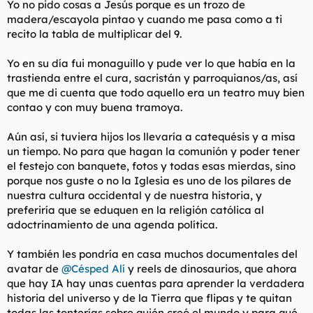
Yo no pido cosas a Jesús porque es un trozo de
madera/escayola pintao y cuando me pasa como a ti
recito la tabla de multiplicar del 9.
Yo en su día fui monaguillo y pude ver lo que había en la
trastienda entre el cura, sacristán y parroquianos/as, así
que me di cuenta que todo aquello era un teatro muy bien
contao y con muy buena tramoya.
Aún así, si tuviera hijos los llevaría a catequésis y a misa
un tiempo. No para que hagan la comunión y poder tener
el festejo con banquete, fotos y todas esas mierdas, sino
porque nos guste o no la Iglesia es uno de los pilares de
nuestra cultura occidental y de nuestra historia, y
preferiría que se eduquen en la religión católica al
adoctrinamiento de una agenda política.
Y también les pondría en casa muchos documentales del
avatar de
@Césped Alí
y reels de dinosaurios, que ahora
que hay IA hay unas cuentas para aprender la verdadera
historia del universo y de la Tierra que flipas y te quitan
todas las tonterías sobre quién creó el mundo y para qué.