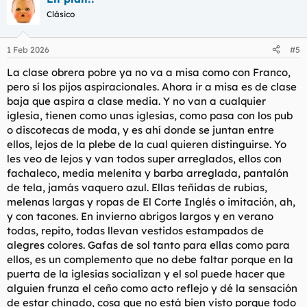
c
Clásico
i
o
n
1 Feb 2026
#5
e
s
La clase obrera pobre ya no va a misa como con Franco,
:
pero sí los pijos aspiracionales. Ahora ir a misa es de clase
baja que aspira a clase media. Y no van a cualquier
iglesia, tienen como unas iglesias, como pasa con los pub
o discotecas de moda, y es ahí donde se juntan entre
ellos, lejos de la plebe de la cual quieren distinguirse. Yo
les veo de lejos y van todos super arreglados, ellos con
fachaleco, media melenita y barba arreglada, pantalón
de tela, jamás vaquero azul. Ellas teñidas de rubias,
melenas largas y ropas de El Corte Inglés o imitación, ah,
y con tacones. En invierno abrigos largos y en verano
todas, repito, todas llevan vestidos estampados de
alegres colores. Gafas de sol tanto para ellas como para
ellos, es un complemento que no debe faltar porque en la
puerta de la iglesias socializan y el sol puede hacer que
alguien frunza el ceño como acto reflejo y dé la sensación
de estar chinado, cosa que no está bien visto porque todo