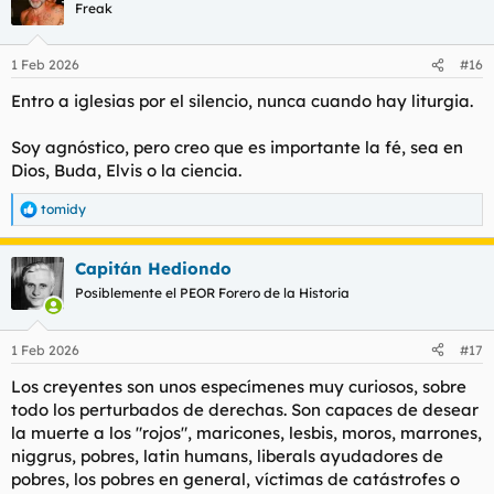
c
Freak
i
o
n
1 Feb 2026
#16
e
s
Entro a iglesias por el silencio, nunca cuando hay liturgia.
:
Soy agnóstico, pero creo que es importante la fé, sea en
Dios, Buda, Elvis o la ciencia.
tomidy
R
e
a
Capitán Hediondo
c
c
Posiblemente el PEOR Forero de la Historia
i
o
n
1 Feb 2026
#17
e
s
Los creyentes son unos especímenes muy curiosos, sobre
:
todo los perturbados de derechas. Son capaces de desear
la muerte a los "rojos", maricones, lesbis, moros, marrones,
niggrus, pobres, latin humans, liberals ayudadores de
pobres, los pobres en general, víctimas de catástrofes o