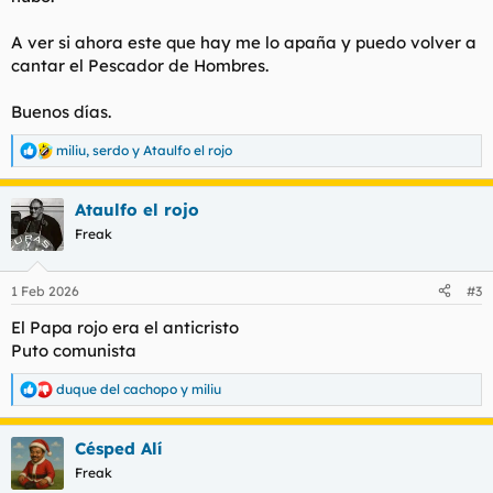
Yo me plantearía volver si se lían a predicar una nueva
A ver si ahora este que hay me lo apaña y puedo volver a
Inquisición, o empezar a guerrear contra los moros que nos
cantar el Pescador de Hombres.
invaden. Necesitan un giro emocionante para volver a
ilusionarnos.
Buenos días.
Os pone eso de pasar a cuchillo al moro infiel?
miliu
,
serdo
y
Ataulfo el rojo
R
e
a
Ataulfo el rojo
c
c
Freak
i
o
n
1 Feb 2026
#3
e
s
El Papa rojo era el anticristo
:
Puto comunista
duque del cachopo
y
miliu
R
e
a
Césped Alí
c
c
Freak
i