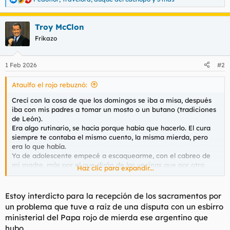
R
e
a
Troy McClon
c
c
Frikazo
i
o
n
1 Feb 2026
#2
e
s
Ataulfo el rojo rebuznó:
:
Crecí con la cosa de que los domingos se iba a misa, después
iba con mis padres a tomar un mosto o un butano (tradiciones
de León).
Era algo rutinario, se hacía porque había que hacerlo. El cura
siempre te contaba el mismo cuento, la misma mierda, pero
era lo que había.
Ya de adolescente empecé a escaquearme, con el cabreo de
mi madre, más por el que dirán de las vecinas que por otra
Haz clic para expandir...
cosa, y hace mil años ya que no piso una iglesia, salvo para
alguna celebración.
Y vosotros, vais a misa? Santificáis las fiestas?
Estoy interdicto para la recepción de los sacramentos por
Creo que a la Iglesia se le está acabando el negocio por estos
un problema que tuve a raíz de una disputa con un esbirro
lares, aquí ya no les compra la moto ni dios.
ministerial del Papa rojo de mierda ese argentino que
Por eso creo que ya casi todos los curas nuevos son negros o
hubo.
panchitos.