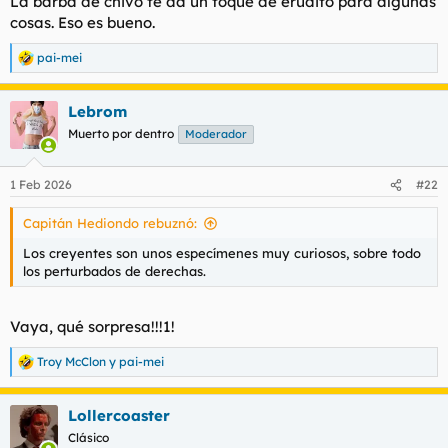
La barba de chivo te da un toque de erudito para algunas
cosas. Eso es bueno.
pai-mei
R
e
a
Lebrom
c
c
Muerto por dentro
Moderador
i
o
n
1 Feb 2026
#22
e
s
Capitán Hediondo rebuznó:
:
Los creyentes son unos especímenes muy curiosos, sobre todo
los perturbados de derechas.
Vaya, qué sorpresa!!!1!
Troy McClon
y
pai-mei
R
e
a
Lollercoaster
c
c
Clásico
i