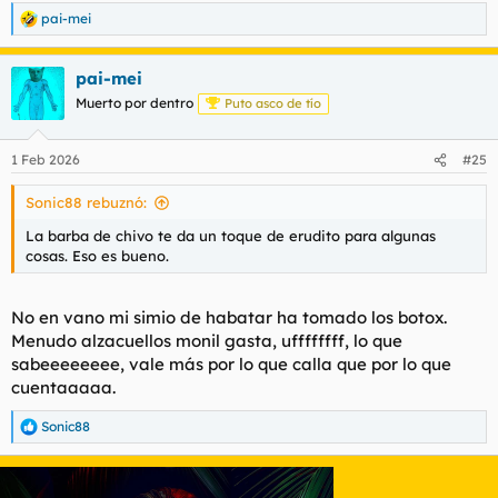
pai-mei
R
e
a
pai-mei
c
c
Muerto por dentro
Puto asco de tío
i
o
n
1 Feb 2026
#25
e
s
Sonic88 rebuznó:
:
La barba de chivo te da un toque de erudito para algunas
cosas. Eso es bueno.
No en vano mi simio de habatar ha tomado los botox.
Menudo alzacuellos monil gasta, uffffffff, lo que
sabeeeeeeee, vale más por lo que calla que por lo que
cuentaaaaa.
Sonic88
R
e
a
c