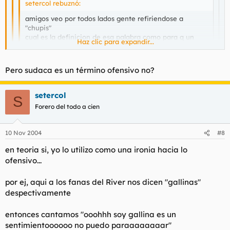
setercol rebuznó:
amigos veo por todos lados gente refiriendose a
"chupis"
cual es la definicion de esa palabra como para q un
Haz clic para expandir...
sudaca la comprenda??
Haz clic para expandir...
gracias a todos
Haz clic para expandir...
Pero sudaca es un término ofensivo no?
Qué es un sudaca?
setercol
S
Dicese de la persona que vive en sudamerica
Forero del todo a cien
que es sudamerica?
10 Nov 2004
#8
ese pedazo de tierra habitada por indios que esta para abajo
de USA (o mexico para algunos)
en teoria si, yo lo utilizo como una ironia hacia lo
ofensivo...
por ej, aqui a los fanas del River nos dicen "gallinas"
despectivamente
entonces cantamos "ooohhh soy gallina es un
sentimientoooooo no puedo paraaaaaaaar"