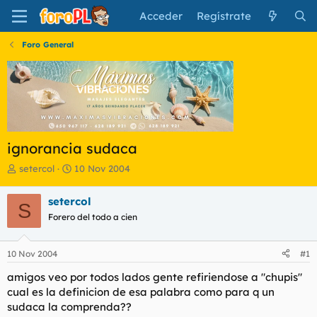
Acceder
Regístrate
Foro General
ignorancia sudaca
I
F
setercol
10 Nov 2004
n
e
i
c
setercol
S
c
h
Forero del todo a cien
i
a
a
d
d
e
10 Nov 2004
#1
o
i
r
n
amigos veo por todos lados gente refiriendose a "chupis"
d
i
cual es la definicion de esa palabra como para q un
e
c
sudaca la comprenda??
l
i