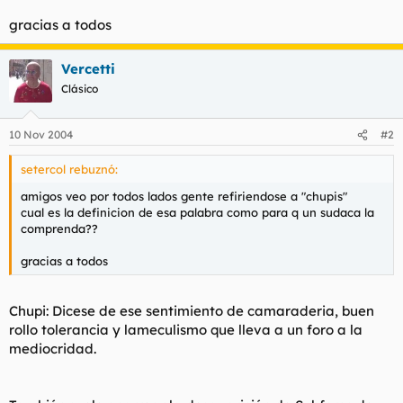
t
o
e
gracias a todos
m
a
Vercetti
Clásico
10 Nov 2004
#2
setercol rebuznó:
amigos veo por todos lados gente refiriendose a "chupis"
cual es la definicion de esa palabra como para q un sudaca la
comprenda??
gracias a todos
Chupi: Dicese de ese sentimiento de camaraderia, buen
rollo tolerancia y lameculismo que lleva a un foro a la
mediocridad.