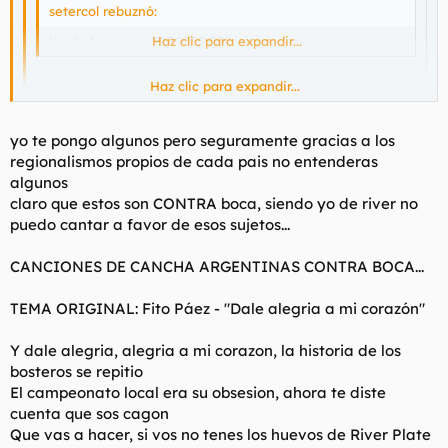
setercol rebuznó:
los de boca son "BOSTEROS" jajajaja
Haz clic para expandir...
Haz clic para expandir...
Ten cuidado que eninherher te quiere poner la cloaca
como un pozo.
Haz clic para expandir...
yo te pongo algunos pero seguramente gracias a los
Desagradable eres!
regionalismos propios de cada pais no entenderas
algunos
y para el chico simpático, sabes alguna canción de los bosteros
claro que estos son CONTRA boca, siendo yo de river no
esos???
puedo cantar a favor de esos sujetos...
CANCIONES DE CANCHA ARGENTINAS CONTRA BOCA...
TEMA ORIGINAL: Fito Páez - "Dale alegria a mi corazón"
Y dale alegria, alegria a mi corazon, la historia de los
bosteros se repitio
El campeonato local era su obsesion, ahora te diste
cuenta que sos cagon
Que vas a hacer, si vos no tenes los huevos de River Plate