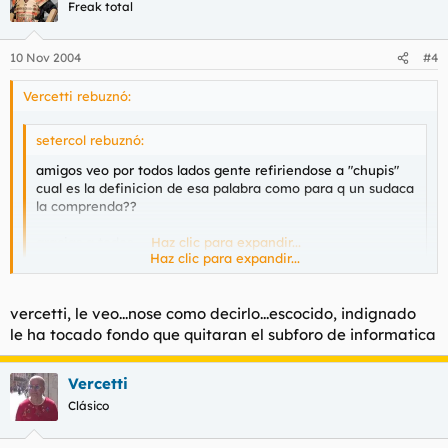
Freak total
10 Nov 2004
#4
Vercetti rebuznó:
setercol rebuznó:
amigos veo por todos lados gente refiriendose a "chupis"
cual es la definicion de esa palabra como para q un sudaca
la comprenda??
gracias a todos
Haz clic para expandir...
Haz clic para expandir...
Chupi: Dicese de ese sentimiento de camaraderia, buen rollo
tolerancia y lameculismo que lleva a un foro a la mediocridad.
vercetti, le veo...nose como decirlo...escocido, indignado
le ha tocado fondo que quitaran el subforo de informatica
También suele acarrear la desaparición de Subforos de
Informática.
Vercetti
Clásico
Buenas Tardes