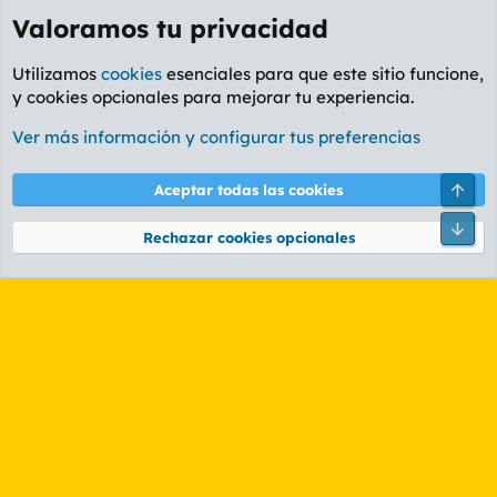
Valoramos tu privacidad
Utilizamos
cookies
esenciales para que este sitio funcione,
y cookies opcionales para mejorar tu experiencia.
Foro General
Ver más información y configurar tus preferencias
Cookies
PL OLDSTYLE AMARILLO
Cambiar fuente
Español (ES)
Arri
Aceptar todas las cookies
Contáctanos
Términos y reglas
Política de privacidad
Ayuda
R
Pie
S
Rechazar cookies opcionales
S
®
Community platform by XenForo
© 2010-2026 XenForo Ltd.