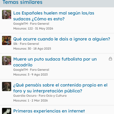
Temas similares
Los Españoles huelen mal según los/as
sudacas ¿Cómo es esto?
GoogleTM
Foro General
Masunos
122
31 May 2026
Qué ocurre cuando le dais a ignore a alguien?
Slk
Foro General
Masunos
30
18 Ago 2025
Muere un puto sudaca futbolista por un
e
cocodrilo
r
GoogleTM
Foro General
r
Masunos
3
9 Ago 2023
¿Qué pensáis sobre el contenido propio en el
foro y su interpretación pública?
o
Guardia Oscuro
Foro Ocio y Cultura
Masunos
1
2 Mar 2026
Primeras experiencias en internet