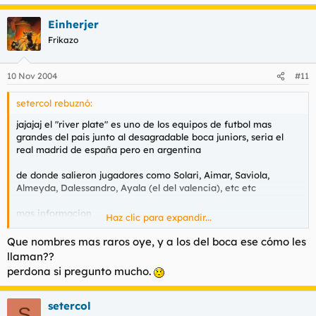
Einherjer
Frikazo
10 Nov 2004
#11
setercol rebuznó:
jajajaj el "river plate" es uno de los equipos de futbol mas
grandes del pais junto al desagradable boca juniors, seria el
real madrid de españa pero en argentina
de donde salieron jugadores como Solari, Aimar, Saviola,
Almeyda, Dalessandro, Ayala (el del valencia), etc etc
mas informacion
Haz clic para expandir...
www.riverplate.com
:pla
Que nombres mas raros oye, y a los del boca ese cómo les
llaman??
perdona si pregunto mucho.
setercol
S