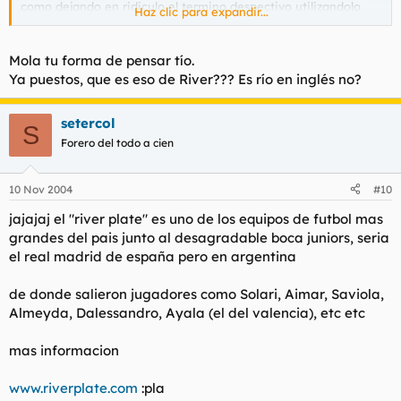
como dejando en ridiculo el termino despectivo utilizandolo
Haz clic para expandir...
para identificarnos, sin mal rollo alguno
a mi personalmente no me molesta, hay cosas mas
Mola tu forma de pensar tío.
importantes para molestarse que esas pequeñeces...
Ya puestos, que es eso de River??? Es río en inglés no?
salu2
setercol
S
Forero del todo a cien
10 Nov 2004
#10
jajajaj el "river plate" es uno de los equipos de futbol mas
grandes del pais junto al desagradable boca juniors, seria
el real madrid de españa pero en argentina
de donde salieron jugadores como Solari, Aimar, Saviola,
Almeyda, Dalessandro, Ayala (el del valencia), etc etc
mas informacion
www.riverplate.com
:pla