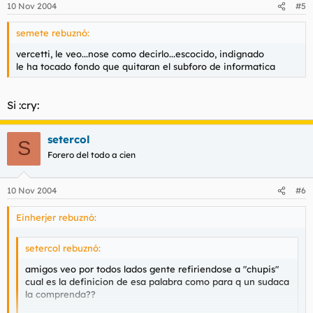
10 Nov 2004
#5
semete rebuznó:
vercetti, le veo...nose como decirlo...escocido, indignado
le ha tocado fondo que quitaran el subforo de informatica
Si :cry:
setercol
S
Forero del todo a cien
10 Nov 2004
#6
Einherjer rebuznó:
setercol rebuznó:
amigos veo por todos lados gente refiriendose a "chupis"
cual es la definicion de esa palabra como para q un sudaca
la comprenda??