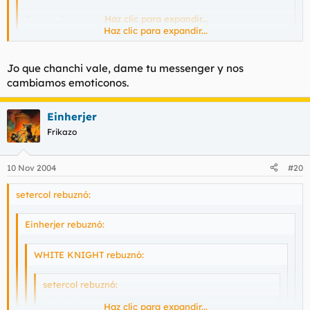
Buenas Tardes :? :? :?
Haz clic para expandir...
Haz clic para expandir...
Que señor más simpático, tiene cara de buena persona.
Además con un montón de pins, yo también tengo, quieres
Jo que chanchi vale, dame tu messenger y nos
cambiar algunos?
cambiamos emoticonos.
Einherjer
Frikazo
10 Nov 2004
#20
setercol rebuznó:
Einherjer rebuznó:
WHITE KNIGHT rebuznó:
setercol rebuznó:
los de boca son "BOSTEROS" jajajaja
Haz clic para expandir...
Haz clic para expandir...