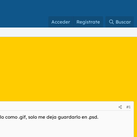
Acceder
Regístrate
Buscar
#1
 como .gif, solo me deja guardarlo en .psd.