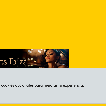
nlace
y cookies opcionales para mejorar tu experiencia.
Español (ES)
C
®
Community platform by XenForo
© 2010-2026 XenForo Ltd.