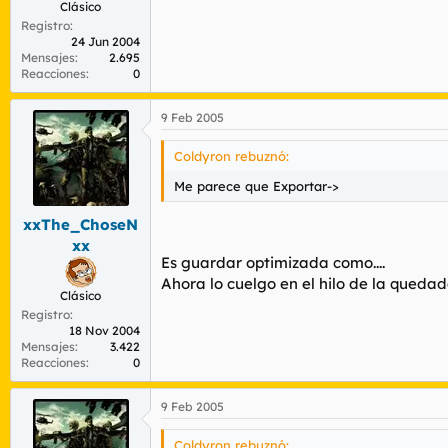
Clásico
Registro
24 Jun 2004
Mensajes
2.695
Reacciones
0
9 Feb 2005
Coldyron rebuznó:
Me parece que Exportar->
xxThe_ChoseN
xx
Es guardar optimizada como....
Ahora lo cuelgo en el hilo de la quedad
Clásico
Registro
18 Nov 2004
Mensajes
3.422
Reacciones
0
9 Feb 2005
Coldyron rebuznó: