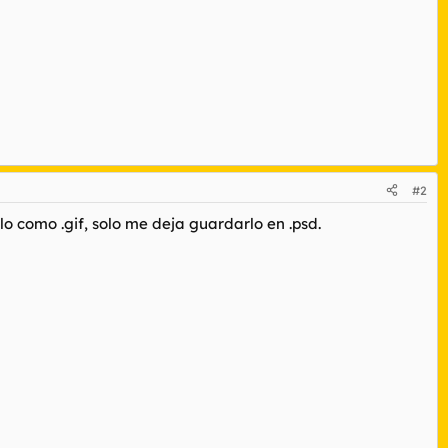
#2
 como .gif, solo me deja guardarlo en .psd.