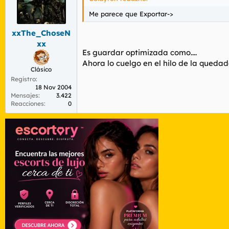
Me parece que Exportar->
xxThe_ChoseN
xx
Es guardar optimizada como....
Ahora lo cuelgo en el hilo de la quedad
Clásico
Registro
18 Nov 2004
Mensajes
3.422
Reacciones
0