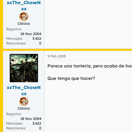
xxThe_ChoseN
r
n
d
i
xx
e
c
l
i
t
o
Clásico
e
Registro
18 Nov 2004
m
Mensajes
3.422
a
Reacciones
0
9 Feb 2005
Parece una tontería, pero acabo de ha
Que tengo que hacer?
xxThe_ChoseN
xx
Clásico
Registro
18 Nov 2004
Mensajes
3.422
Reacciones
0