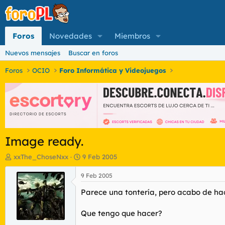
Foros
Novedades
Miembros
Nuevos mensajes
Buscar en foros
Foros
OCIO
Foro Informática y Videojuegos
Image ready.
I
F
xxThe_ChoseNxx
9 Feb 2005
n
e
i
c
9 Feb 2005
c
h
Parece una tontería, pero acabo de ha
i
a
a
d
d
e
Que tengo que hacer?
o
i