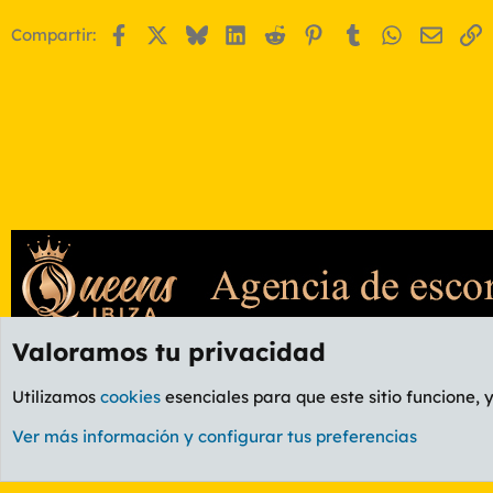
Facebook
X
Bluesky
LinkedIn
Reddit
Pinterest
Tumblr
WhatsApp
Email
E
Compartir:
Valoramos tu privacidad
Foros
OCIO
Foro Informática y Videojuegos
Utilizamos
cookies
esenciales para que este sitio funcione, 
Cookies
PL OLDSTYLE AMARILLO
Cambiar fuente
Ver más información y configurar tus preferencias