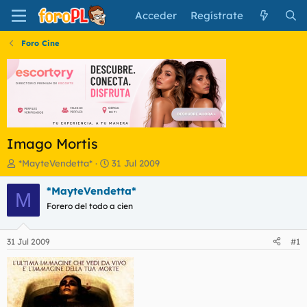
Acceder
Regístrate
Foro Cine
Imago Mortis
I
F
*MayteVendetta*
31 Jul 2009
n
e
i
c
*MayteVendetta*
M
c
h
Forero del todo a cien
i
a
a
d
d
e
31 Jul 2009
#1
o
i
r
n
d
i
e
c
l
i