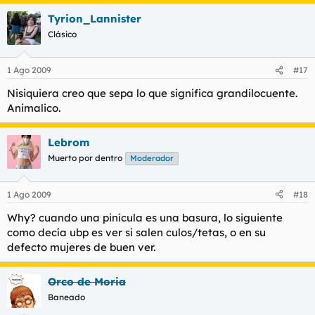
Tyrion_Lannister
Clásico
1 Ago 2009
#17
Nisiquiera creo que sepa lo que significa grandilocuente.
Animalico.
Lebrom
Muerto por dentro
Moderador
1 Ago 2009
#18
Why? cuando una pinícula es una basura, lo siguiente
como decía ubp es ver si salen culos/tetas, o en su
defecto mujeres de buen ver.
Orco de Moria
Baneado