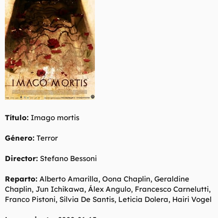
t
o
e
m
a
Título:
Imago mortis
Género:
Terror
Director:
Stefano Bessoni
Reparto:
Alberto Amarilla, Oona Chaplin, Geraldine
Chaplin, Jun Ichikawa, Álex Angulo, Francesco Carnelutti,
Franco Pistoni, Silvia De Santis, Leticia Dolera, Hairi Vogel