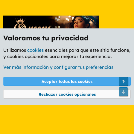
Valoramos tu privacidad
Utilizamos
cookies
esenciales para que este sitio funcione,
y cookies opcionales para mejorar tu experiencia.
Foro Cine
Ver más información y configurar tus preferencias
Cookies
PL OLDSTYLE AMARILLO
Cambiar fuente
Español (ES)
Arri
Aceptar todas las cookies
Contáctanos
Términos y reglas
Política de privacidad
Ayuda
R
Pie
S
Rechazar cookies opcionales
S
®
Community platform by XenForo
© 2010-2026 XenForo Ltd.