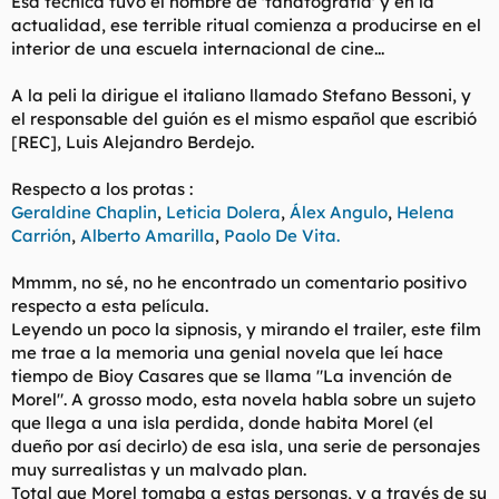
Esa técnica tuvo el nombre de 'tanatografía' y en la
actualidad, ese terrible ritual comienza a producirse en el
interior de una escuela internacional de cine...
A la peli la dirigue el italiano llamado Stefano Bessoni, y
el responsable del guión es el mismo español que escribió
[REC], Luis Alejandro Berdejo.
Respecto a los protas :
Geraldine Chaplin
,
Leticia Dolera
,
Álex Angulo
,
Helena
Carrión
,
Alberto Amarilla
,
Paolo De Vita.
Mmmm, no sé, no he encontrado un comentario positivo
respecto a esta película.
Leyendo un poco la sipnosis, y mirando el trailer, este film
me trae a la memoria una genial novela que leí hace
tiempo de Bioy Casares que se llama "La invención de
Morel". A grosso modo, esta novela habla sobre un sujeto
que llega a una isla perdida, donde habita Morel (el
dueño por así decirlo) de esa isla, una serie de personajes
muy surrealistas y un malvado plan.
Total que Morel tomaba a estas personas, y a través de su