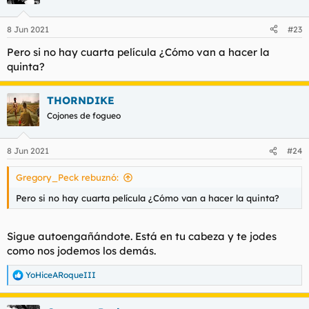
8 Jun 2021
#23
Pero si no hay cuarta película ¿Cómo van a hacer la
quinta?
THORNDIKE
Cojones de fogueo
8 Jun 2021
#24
Gregory_Peck rebuznó:
Pero si no hay cuarta película ¿Cómo van a hacer la quinta?
Sigue autoengañándote. Está en tu cabeza y te jodes
como nos jodemos los demás.
YoHiceARoqueIII
R
e
a