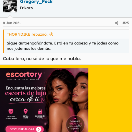
Gregory_Peck
c
c
Frikazo
i
o
n
8 Jun 2021
#25
e
s
THORNDIKE rebuznó:
:
Sigue autoengañándote. Está en tu cabeza y te jodes como
nos jodemos los demás.
Caballero, no sé de lo que me habla.