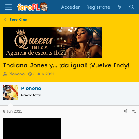
Acceder
Regístrate
Foro Cine
Indiana Jones y... ¡da igual! ¡Vuelve Indy!
I
F
Pionono
8 Jun 2021
n
e
i
c
Pionono
c
h
Freak total
i
a
a
d
d
e
8 Jun 2021
#1
o
i
r
n
d
i
e
c
l
i