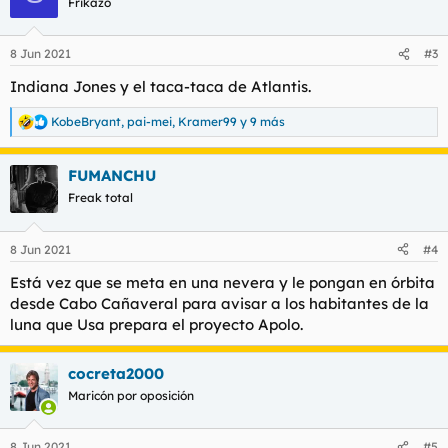
Frikazo
8 Jun 2021
#3
Indiana Jones y el taca-taca de Atlantis.
KobeBryant
,
pai-mei
,
Kramer99
y 9 más
R
e
a
FUMANCHU
c
c
Freak total
i
o
n
8 Jun 2021
#4
e
s
Está vez que se meta en una nevera y le pongan en órbita
:
desde Cabo Cañaveral para avisar a los habitantes de la
luna que Usa prepara el proyecto Apolo.
cocreta2000
Maricón por oposición
8 Jun 2021
#5