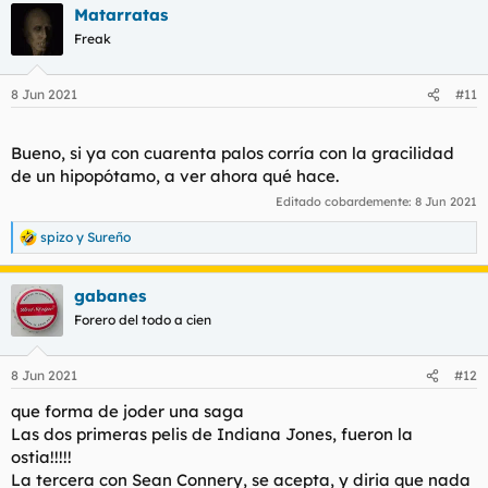
Matarratas
Freak
8 Jun 2021
#11
Bueno, si ya con cuarenta palos corría con la gracilidad
de un hipopótamo, a ver ahora qué hace.
Editado cobardemente:
8 Jun 2021
spizo
y
Sureño
R
e
a
gabanes
c
c
Forero del todo a cien
i
o
n
8 Jun 2021
#12
e
s
que forma de joder una saga
:
Las dos primeras pelis de Indiana Jones, fueron la
ostia!!!!!
La tercera con Sean Connery, se acepta, y diria que nada