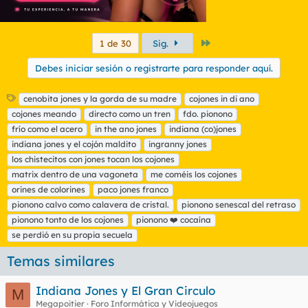
Último
1 de 30
Sig.
Debes iniciar sesión o registrarte para responder aquí.
E
cenobita jones y la gorda de su madre
cojones in di ano
t
cojones meando
directo como un tren
fdo. pionono
i
frío como el acero
in the ano jones
indiana (co)jones
q
indiana jones y el cojón maldito
ingranny jones
u
los chistecitos con jones tocan los cojones
e
t
matrix dentro de una vagoneta
me coméis los cojones
a
orines de colorines
paco jones franco
s
pionono calvo como calavera de cristal.
pionono senescal del retraso
pionono tonto de los cojones
pionono ❤️ cocaína
se perdió en su propia secuela
Temas similares
Indiana Jones y El Gran Circulo
M
Megapoitier
Foro Informática y Videojuegos