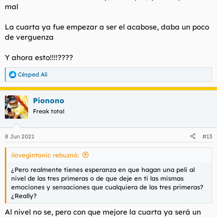
mal
La cuarta ya fue empezar a ser el acabose, daba un poco
de verguenza
Y ahora esto!!!!????
Césped Alí
R
e
a
Pionono
c
c
Freak total
i
o
n
8 Jun 2021
#13
e
s
ilovegintonic rebuznó:
:
¿Pero realmente tienes esperanza en que hagan una peli al
nivel de las tres primeras o de que deje en ti las mismas
emociones y sensaciones que cualquiera de las tres primeras?
¿Really?
Al nivel no se, pero con que mejore la cuarta ya será un