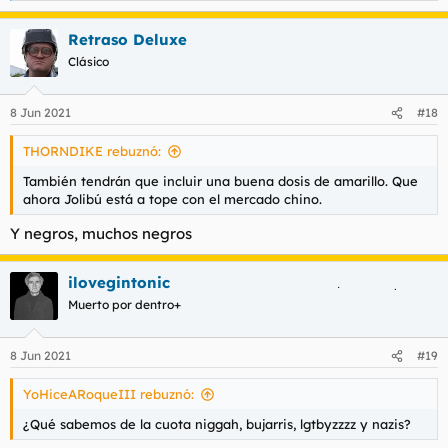
e
a
Retraso Deluxe
c
c
Clásico
i
o
n
8 Jun 2021
#18
e
s
THORNDIKE rebuznó:
:
También tendrán que incluir una buena dosis de amarillo. Que
ahora Jolibú está a tope con el mercado chino.
Y negros, muchos negros
ilovegintonic
Muerto por dentro+
8 Jun 2021
#19
YoHiceARoqueIII rebuznó:
¿Qué sabemos de la cuota niggah, bujarris, lgtbyzzzz y nazis?