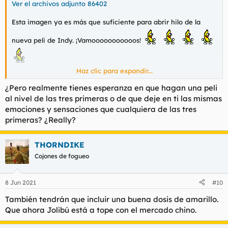
Ver el archivos adjunto 86402
Esta imagen ya es más que suficiente para abrir hilo de la
nueva peli de Indy. ¡Vamooooooooooos!
Haz clic para expandir...
Ya comentamos que está en el reparto el enormérrimo Mads
Mikkelsen, garantía de calidac si es que termina haciendo de
¿Pero realmente tienes esperanza en que hagan una peli
villano. Alguna negra en el reparto y lo más importante, nazis
al nivel de las tres primeras o de que deje en ti las mismas
en el argumento.
emociones y sensaciones que cualquiera de las tres
primeras? ¿Really?
Ojo que no dirige Spielberg sino James Mangold. Williams
vuelve a hacer la BSO, no quiero ni pensar la erección que
tendremos en el momento en que suene la fanfarria en el cine,
THORNDIKE
eso puede ser orgásmico.
Cojones de fogueo
8 Jun 2021
#10
También tendrán que incluir una buena dosis de amarillo.
Que ahora Jolibú está a tope con el mercado chino.