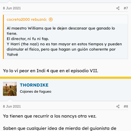
o
n
8 Jun 2021
#7
e
s
cocreta2000 rebuznó:
:
Al maestro Williams que le dejen descansar que ganado lo
tiene.
El director, ni fu ni fap.
Y Harri (the nazi) no es tan mayor en estos tiempos y pueden
disimular el físico, pero que hagan un guión coherente por
Yahvé
Yo lo ví peor en Indi 4 que en el episodio VII.
THORNDIKE
Cojones de fogueo
8 Jun 2021
#8
Ya tienen que recurrir a los nancys otra vez.
Saben que cualquier idea de mierda del guionista de