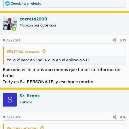
Cenobita
y
releido
R
e
a
cocreta2000
c
c
Maricón por oposición
i
o
n
8 Jun 2021
#15
e
s
SPETNAZ rebuznó:
:
Yo lo ví peor en Indi 4 que en el episodio VII.
Episodio vii le motivaba menos que hacer la reforma del
baño.
Indy es SU PERSONAJE, y eso hace mucho
Sr. Brans
S
Frikazo
8 Jun 2021
#16
Pionono rebuznó: