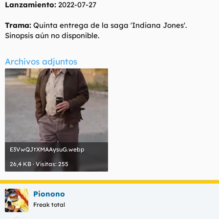
Lanzamiento:
2022-07-27
Trama:
Quinta entrega de la saga 'Indiana Jones'.
Sinopsis aún no disponible.
Archivos adjuntos
E3VwQJtXMAAysuG.webp
26,4 KB · Visitas: 255
Pionono
Freak total