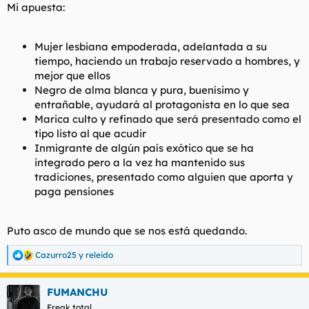
Mi apuesta:
Mujer lesbiana empoderada, adelantada a su
tiempo, haciendo un trabajo reservado a hombres, y
mejor que ellos
Negro de alma blanca y pura, buenísimo y
entrañable, ayudará al protagonista en lo que sea
Marica culto y refinado que será presentado como el
tipo listo al que acudir
Inmigrante de algún país exótico que se ha
integrado pero a la vez ha mantenido sus
tradiciones, presentado como alguien que aporta y
paga pensiones
Puto asco de mundo que se nos está quedando.
Cazurro25
y
releido
R
e
a
FUMANCHU
c
c
Freak total