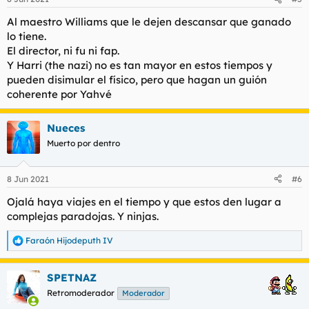
Al maestro Williams que le dejen descansar que ganado
lo tiene.
El director, ni fu ni fap.
Y Harri (the nazi) no es tan mayor en estos tiempos y
pueden disimular el físico, pero que hagan un guión
coherente por Yahvé
Nueces
Muerto por dentro
8 Jun 2021
#6
Ojalá haya viajes en el tiempo y que estos den lugar a
complejas paradojas. Y ninjas.
Faraón Hijodeputh IV
R
e
a
SPETNAZ
c
c
Retromoderador
Moderador
i