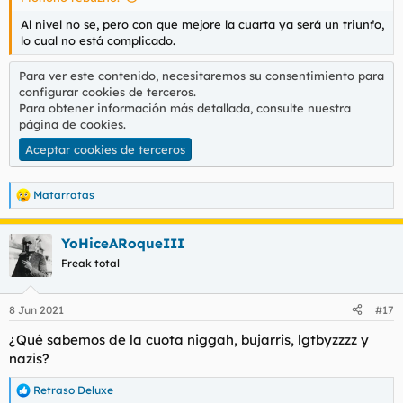
Al nivel no se, pero con que mejore la cuarta ya será un triunfo,
lo cual no está complicado.
Para ver este contenido, necesitaremos su consentimiento para
configurar cookies de terceros.
Para obtener información más detallada, consulte nuestra
página de cookies
.
Aceptar cookies de terceros
Matarratas
R
e
a
YoHiceARoqueIII
c
c
Freak total
i
o
n
8 Jun 2021
#17
e
s
¿Qué sabemos de la cuota niggah, bujarris, lgtbyzzzz y
:
nazis?
Retraso Deluxe
R