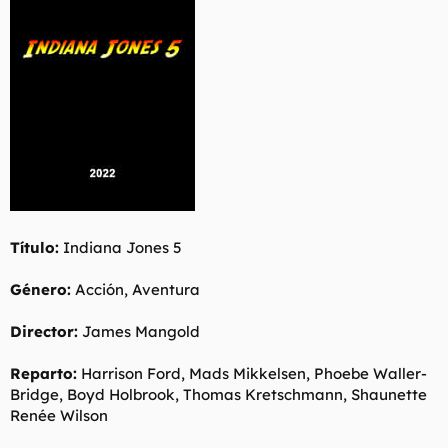
t
o
e
m
a
Título:
Indiana Jones 5
Género:
Acción, Aventura
Director:
James Mangold
Reparto:
Harrison Ford, Mads Mikkelsen, Phoebe Waller-
Bridge, Boyd Holbrook, Thomas Kretschmann, Shaunette
Renée Wilson