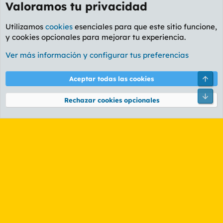
Valoramos tu privacidad
Utilizamos
cookies
esenciales para que este sitio funcione,
y cookies opcionales para mejorar tu experiencia.
Foro Cine
Ver más información y configurar tus preferencias
Cookies
PL OLDSTYLE AMARILLO
Cambiar fuente
Español (ES)
Arri
Aceptar todas las cookies
Contáctanos
Términos y reglas
Política de privacidad
Ayuda
R
Pie
S
Rechazar cookies opcionales
S
®
Community platform by XenForo
© 2010-2026 XenForo Ltd.