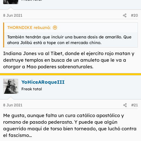
i
o
n
8 Jun 2021
#20
e
s
THORNDIKE rebuznó:
:
También tendrán que incluir una buena dosis de amarillo. Que
ahora Jolibú está a tope con el mercado chino.
Indiana Jones va al Tibet, donde el ejercito rojo matan y
destruye templos en busca de un amuleto que le va a
otorgar a Mao poderes sobrenaturales.
YoHiceARoqueIII
Freak total
8 Jun 2021
#21
Me gusta, aunque falta un cura católico apostólico y
romano de pasado pederasta. Y puede que algún
aguerrido maqui de torso bien torneado, que luchó contra
el fascismo...