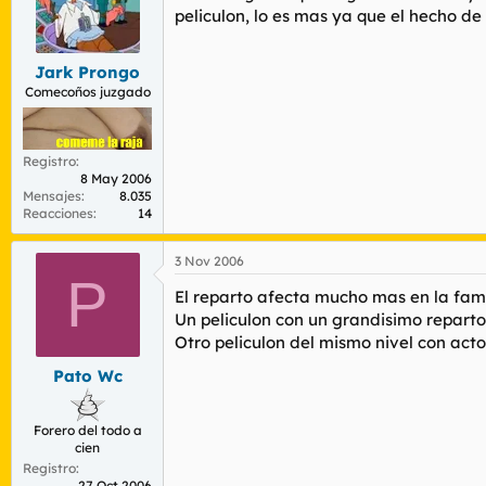
peliculon, lo es mas ya que el hecho de
Jark Prongo
Comecoños juzgado
Registro
8 May 2006
Mensajes
8.035
Reacciones
14
3 Nov 2006
P
El reparto afecta mucho mas en la fama 
Un peliculon con un grandisimo reparto e
Otro peliculon del mismo nivel con acto
Pato Wc
Forero del todo a
cien
Registro
27 Oct 2006