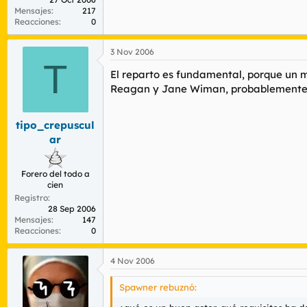
Mensajes
217
Reacciones
0
3 Nov 2006
T
El reparto es fundamental, porque un m
Reagan y Jane Wiman, probablemente de 
tipo_crepuscul
ar
Forero del todo a
cien
Registro
28 Sep 2006
Mensajes
147
Reacciones
0
4 Nov 2006
Spawner rebuznó: