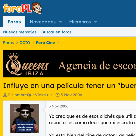
Foros
Novedades
Miembros
Nuevos mensajes
Buscar en foros
Foros
OCIO
Foro Cine
Influye en una película tener un "bue
I
F
ElHombreQueViolaLulz
3 Nov 2006
n
e
i
c
3 Nov 2006
c
h
Yo creo que es de esos clichés que uti
i
a
a
d
reparto" es como decir que mi escroto 
d
e
o
i
Ya está bien del cine de actor. Las pelí