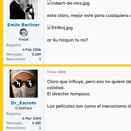
esta claro, mejor este para cualquiera 
Emile Berliner
Freak
ar llu tolquin tu mi?
Registro
4 Feb 2006
Mensajes
5.289
Reacciones
1
3 Nov 2006
Claro que influye, pero eso no quiere d
calidad.
El director tampoco.
Dr_Escroto
Las películas son como el mecanismo de 
Il Dottore
Registro
6 Mar 2004
Mensajes
5.435
Reacciones
1