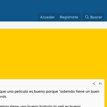
Acceder
Regístrate
Buscar
#1
r que una pelicula es buena porque "además tiene un buen
vos.
detras tiene una buena historia la peli es buena