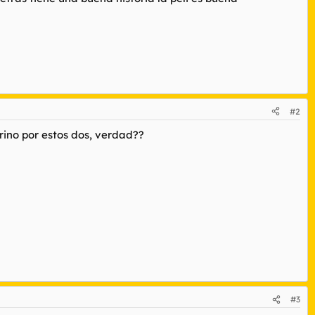
#2
rino por estos dos, verdad??
#3