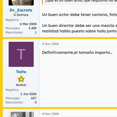
¿qué es un buen actor, qué requisitos ha d
Dr_Escroto
Un buen actor debe tener carisma, foto
Il Dottore
Registro
6 Mar 2004
Un buen director debe ser una mezcla en
Mensajes
5.435
realidad había puesto sobre todo junto 
Reacciones
1
4 Nov 2006
T
Definitivamente,el tamaño importa...
Taito
Asiduo
Registro
2 Jun 2006
Mensajes
657
Reacciones
0
4 Nov 2006