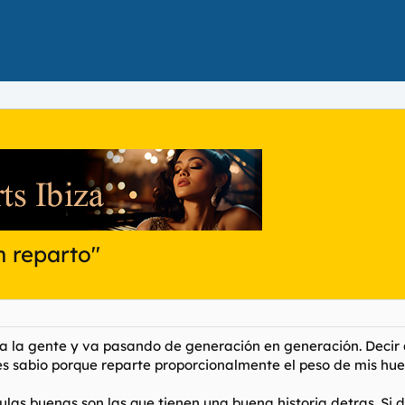
n reparto"
liza la gente y va pasando de generación en generación. Deci
es sabio porque reparte proporcionalmente el peso de mis hue
culas buenas son las que tienen una buena historia detras. Si 