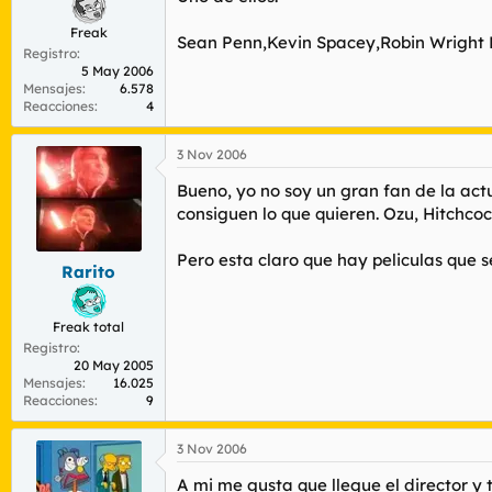
Freak
Sean Penn,Kevin Spacey,Robin Wright P
Registro
5 May 2006
Mensajes
6.578
Reacciones
4
3 Nov 2006
Bueno, yo no soy un gran fan de la actu
consiguen lo que quieren. Ozu, Hitchcock
Pero esta claro que hay peliculas que 
Rarito
Freak total
Registro
20 May 2005
Mensajes
16.025
Reacciones
9
3 Nov 2006
A mi me gusta que llegue el director y 