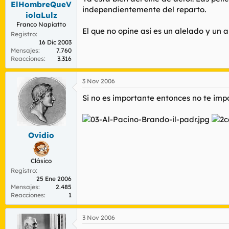
ElHombreQueV
r
n
independientemente del reparto.
d
i
iolaLulz
e
c
Franco Napiatto
El que no opine asi es un alelado y un a
l
i
Registro
t
o
16 Dic 2003
e
Mensajes
7.760
Reacciones
3.316
m
a
3 Nov 2006
Si no es importante entonces no te imp
Ovidio
Clásico
Registro
25 Ene 2006
Mensajes
2.485
Reacciones
1
3 Nov 2006