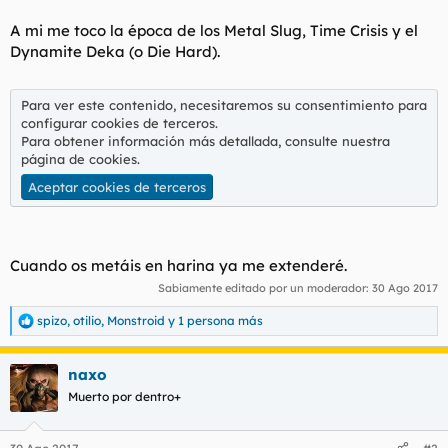
A mi me toco la época de los Metal Slug, Time Crisis y el
Dynamite Deka (o Die Hard).
Para ver este contenido, necesitaremos su consentimiento para
configurar cookies de terceros.
Para obtener información más detallada, consulte nuestra
página de cookies
.
Aceptar cookies de terceros
Cuando os metáis en harina ya me extenderé.
Sabiamente editado por un moderador:
30 Ago 2017
spizo
,
otilio
,
Monstroid
y 1 persona más
R
e
a
naxo
c
c
Muerto por dentro+
i
o
n