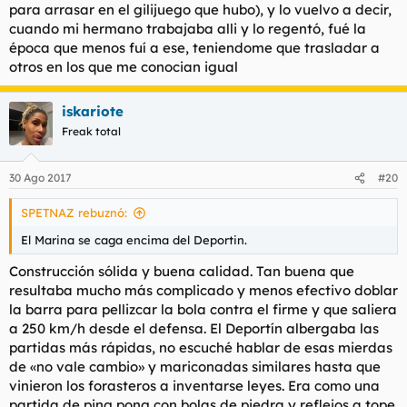
para arrasar en el gilijuego que hubo), y lo vuelvo a decir,
cuando mi hermano trabajaba alli y lo regentó, fué la
época que menos fuí a ese, teniendome que trasladar a
otros en los que me conocian igual
iskariote
Freak total
30 Ago 2017
#20
SPETNAZ rebuznó:
El Marina se caga encima del Deportin.
Construcción sólida y buena calidad. Tan buena que
resultaba mucho más complicado y menos efectivo doblar
la barra para pellizcar la bola contra el firme y que saliera
a 250 km/h desde el defensa. El Deportín albergaba las
partidas más rápidas, no escuché hablar de esas mierdas
de «no vale cambio» y mariconadas similares hasta que
vinieron los forasteros a inventarse leyes. Era como una
partida de ping pong con bolas de piedra y reflejos a tope