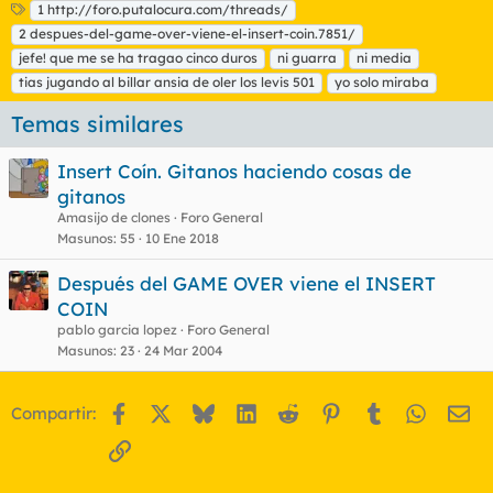
E
1 http://foro.putalocura.com/threads/
t
2 despues-del-game-over-viene-el-insert-coin.7851/
i
jefe! que me se ha tragao cinco duros
ni guarra
ni media
q
tias jugando al billar ansia de oler los levis 501
yo solo miraba
u
e
Temas similares
t
a
s
Insert Coín. Gitanos haciendo cosas de
gitanos
Amasijo de clones
Foro General
Masunos
55
10 Ene 2018
Después del GAME OVER viene el INSERT
COIN
pablo garcia lopez
Foro General
Masunos
23
24 Mar 2004
Facebook
X
Bluesky
LinkedIn
Reddit
Pinterest
Tumblr
WhatsA
Em
Compartir:
Enlace