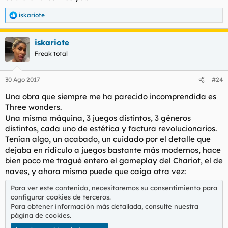
iskariote
R
e
a
iskariote
c
c
Freak total
i
o
n
30 Ago 2017
#24
e
s
Una obra que siempre me ha parecido incomprendida es
:
Three wonders.
Una misma máquina, 3 juegos distintos, 3 géneros
distintos, cada uno de estética y factura revolucionarios.
Tenían algo, un acabado, un cuidado por el detalle que
dejaba en ridículo a juegos bastante más modernos, hace
bien poco me tragué entero el gameplay del Chariot, el de
naves, y ahora mismo puede que caiga otra vez:
Para ver este contenido, necesitaremos su consentimiento para
configurar cookies de terceros.
Para obtener información más detallada, consulte nuestra
página de cookies
.