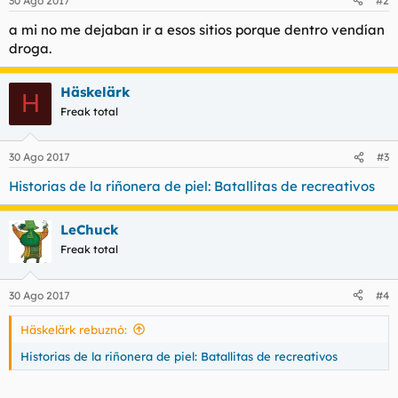
30 Ago 2017
#2
e
s
a mi no me dejaban ir a esos sitios porque dentro vendían
:
droga.
Häskelärk
H
Freak total
30 Ago 2017
#3
Historias de la riñonera de piel: Batallitas de recreativos
LeChuck
Freak total
30 Ago 2017
#4
Häskelärk rebuznó:
Historias de la riñonera de piel: Batallitas de recreativos