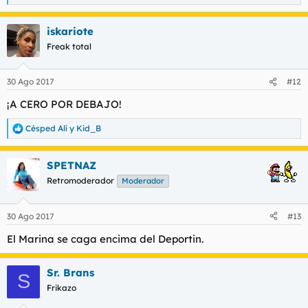
e
a
iskariote
c
c
Freak total
i
o
n
30 Ago 2017
#12
e
s
¡A CERO POR DEBAJO!
:
Césped Alí
y
Kid_B
R
e
a
SPETNAZ
c
c
Retromoderador
Moderador
i
o
n
30 Ago 2017
#13
e
s
El Marina se caga encima del Deportin.
:
Sr. Brans
S
Frikazo