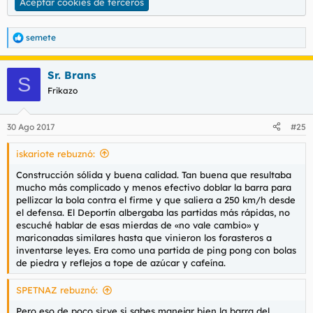
Aceptar cookies de terceros
semete
R
e
a
Sr. Brans
c
S
c
Frikazo
i
o
n
30 Ago 2017
#25
e
s
iskariote rebuznó:
:
Construcción sólida y buena calidad. Tan buena que resultaba
mucho más complicado y menos efectivo doblar la barra para
pellizcar la bola contra el firme y que saliera a 250 km/h desde
el defensa. El Deportín albergaba las partidas más rápidas, no
escuché hablar de esas mierdas de «no vale cambio» y
mariconadas similares hasta que vinieron los forasteros a
inventarse leyes. Era como una partida de ping pong con bolas
de piedra y reflejos a tope de azúcar y cafeína.
SPETNAZ rebuznó:
Pero eso de poco sirve si sabes manejar bien la barra del