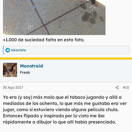
+1.000 de suciedad falta en esta foto.
iskariote
R
e
a
Monstroid
c
c
Freak
i
o
n
30 Ago 2017
#15
e
s
Yo era (y soy) más malo que el tabaco jugando y allá a
:
mediados de los ochenta, lo que más me gustaba era ver
jugar, como si estuviera viendo alguna pelicula chula.
Entonces flipado y inspirado por lo visto me iba
rápidamente a dibujar lo que allí habia presenciado.