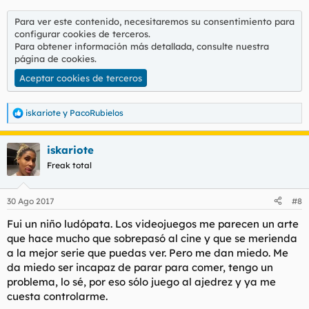
Para ver este contenido, necesitaremos su consentimiento para
configurar cookies de terceros.
Para obtener información más detallada, consulte nuestra
página de cookies
.
Aceptar cookies de terceros
iskariote
y
PacoRubielos
R
e
a
iskariote
c
c
Freak total
i
o
n
30 Ago 2017
#8
e
s
Fui un niño ludópata. Los videojuegos me parecen un arte
:
que hace mucho que sobrepasó al cine y que se merienda
a la mejor serie que puedas ver. Pero me dan miedo. Me
da miedo ser incapaz de parar para comer, tengo un
problema, lo sé, por eso sólo juego al ajedrez y ya me
cuesta controlarme.