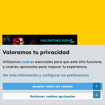
Valoramos tu privacidad
Utilizamos
cookies
esenciales para que este sitio funcione,
y cookies opcionales para mejorar tu experiencia.
Foro General
Ver más información y configurar tus preferencias
Cookies
PL OLDSTYLE AMARILLO
Cambiar fuente
Español (ES)
Aceptar todas las cookies
Contáctanos
Términos y reglas
Política de privacidad
Ayuda
R
S
Rechazar cookies opcionales
S
®
Community platform by XenForo
© 2010-2026 XenForo Ltd.