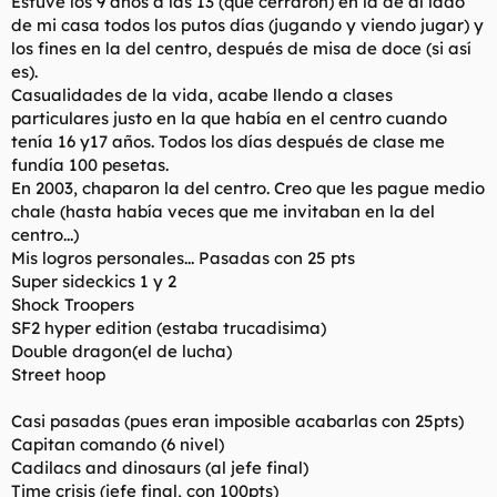
Estuve los 9 años a las 13 (que cerraron) en la de al lado
de mi casa todos los putos días (jugando y viendo jugar) y
los fines en la del centro, después de misa de doce (si así
es).
Casualidades de la vida, acabe llendo a clases
particulares justo en la que había en el centro cuando
tenía 16 y17 años. Todos los días después de clase me
fundía 100 pesetas.
En 2003, chaparon la del centro. Creo que les pague medio
chale (hasta había veces que me invitaban en la del
centro...)
Mis logros personales... Pasadas con 25 pts
Super sideckics 1 y 2
Shock Troopers
SF2 hyper edition (estaba trucadisima)
Double dragon(el de lucha)
Street hoop
Casi pasadas (pues eran imposible acabarlas con 25pts)
Capitan comando (6 nivel)
Cadilacs and dinosaurs (al jefe final)
Time crisis (jefe final, con 100pts)