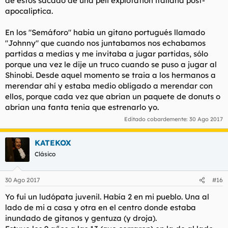
de estos sacado de una peli explotation italiana post-
apocaliptica.
En los "Semáforo" habia un gitano portugués llamado
"Johnny" que cuando nos juntabamos nos echabamos
partidas a medias y me invitaba a jugar partidas, sólo
porque una vez le dije un truco cuando se puso a jugar al
Shinobi. Desde aquel momento se traia a los hermanos a
merendar ahí y estaba medio obligado a merendar con
ellos, porque cada vez que abrian un paquete de donuts o
abrian una fanta tenia que estrenarlo yo.
Editado cobardemente:
30 Ago 2017
KATEKOX
Clásico
30 Ago 2017
#16
Yo fui un ludópata juvenil. Había 2 en mi pueblo. Una al
lado de mi a casa y otra en el centro donde estaba
inundado de gitanos y gentuza (y droja).