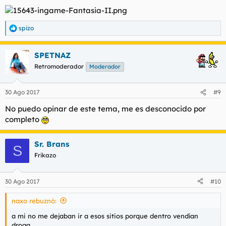
spizo
R
e
a
SPETNAZ
c
c
Retromoderador
Moderador
i
o
n
30 Ago 2017
#9
e
s
No puedo opinar de este tema, me es desconocido por
:
completo
Sr. Brans
S
Frikazo
30 Ago 2017
#10
naxo rebuznó:
a mi no me dejaban ir a esos sitios porque dentro vendían
droga.