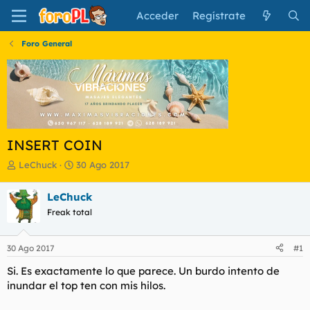
Acceder
Regístrate
Foro General
INSERT COIN
I
F
LeChuck
30 Ago 2017
n
e
i
c
LeChuck
c
h
Freak total
i
a
a
d
d
e
30 Ago 2017
#1
o
i
r
n
Si. Es exactamente lo que parece. Un burdo intento de
d
i
inundar el top ten con mis hilos.
e
c
l
i