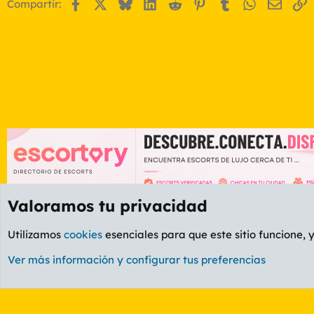
Facebook
X
Bluesky
LinkedIn
Reddit
Pinterest
Tumblr
WhatsApp
Email
E
Compartir:
Valoramos tu privacidad
Foros
OCIO
Foro Informática y Videojuegos
Utilizamos
cookies
esenciales para que este sitio funcione, 
Cookies
PL OLDSTYLE AMARILLO
Cambiar fuente
Ver más información y configurar tus preferencias