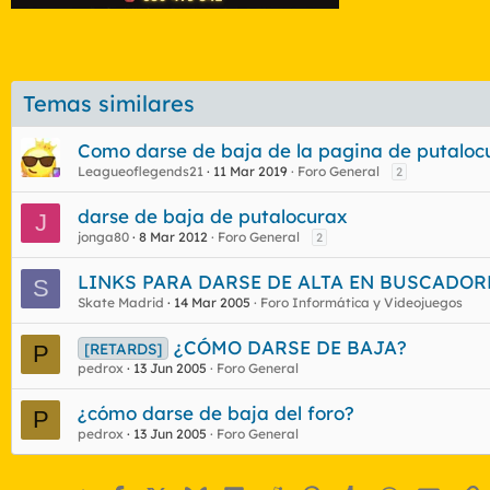
Temas similares
Como darse de baja de la pagina de putaloc
Leagueoflegends21
11 Mar 2019
Foro General
2
darse de baja de putalocurax
J
jonga80
8 Mar 2012
Foro General
2
LINKS PARA DARSE DE ALTA EN BUSCADORE
S
Skate Madrid
14 Mar 2005
Foro Informática y Videojuegos
¿CÓMO DARSE DE BAJA?
[RETARDS]
P
pedrox
13 Jun 2005
Foro General
¿cómo darse de baja del foro?
P
pedrox
13 Jun 2005
Foro General