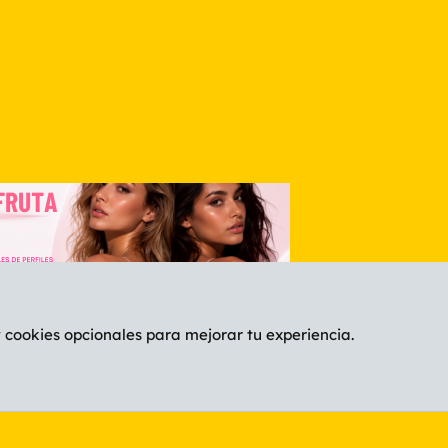
nlace
y cookies opcionales para mejorar tu experiencia.
Español (ES)
C
®
Community platform by XenForo
© 2010-2026 XenForo Ltd.