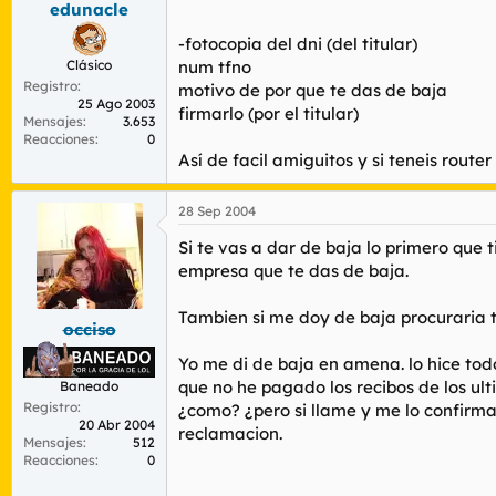
edunacle
r
n
d
i
-fotocopia del dni (del titular)
e
c
Clásico
num tfno
l
i
Registro
t
o
motivo de por que te das de baja
25 Ago 2003
e
firmarlo (por el titular)
Mensajes
3.653
m
Reacciones
0
a
Así de facil amiguitos y si teneis rou
28 Sep 2004
Si te vas a dar de baja lo primero que t
empresa que te das de baja.
Tambien si me doy de baja procuraria te
occiso
Yo me di de baja en amena. lo hice tod
que no he pagado los recibos de los ul
Baneado
Registro
¿como? ¿pero si llame y me lo confirmar
20 Abr 2004
reclamacion.
Mensajes
512
Reacciones
0