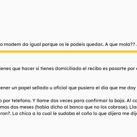
ter o modem da igual porque os le podeis quedar.. A que mola?
ienes que hacer si tienes domiciliado el recibo es pasarte por
ner un papel sellado u oficial que pusiera el dia que me doy 
o por telefono. Y llame dos veces para confirmar la baja. A
timos dos meses (habia dicho al banco que no los cobrase). L
on?. La chica a la cual le sudaba el coño lo que dijera me di