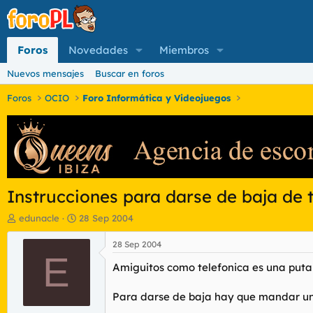
Foros
Novedades
Miembros
Nuevos mensajes
Buscar en foros
Foros
OCIO
Foro Informática y Videojuegos
Instrucciones para darse de baja de t
I
F
edunacle
28 Sep 2004
n
e
i
c
28 Sep 2004
c
E
h
Amiguitos como telefonica es una puta 
i
a
a
d
d
e
Para darse de baja hay que mandar un fa
o
i