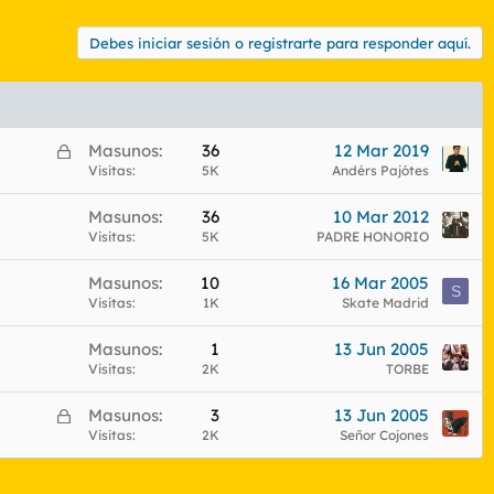
Debes iniciar sesión o registrarte para responder aquí.
C
Masunos
36
12 Mar 2019
e
Visitas
5K
Andérs Pajótes
r
Masunos
36
10 Mar 2012
r
Visitas
5K
PADRE HONORIO
a
d
Masunos
10
16 Mar 2005
o
S
Visitas
1K
Skate Madrid
Masunos
1
13 Jun 2005
Visitas
2K
TORBE
C
Masunos
3
13 Jun 2005
e
Visitas
2K
Señor Cojones
r
r