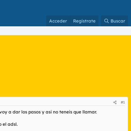
Acceder
Regístrate
Buscar
#1
y a dar los pasos y asi no teneis que llamar.
 el adsl.