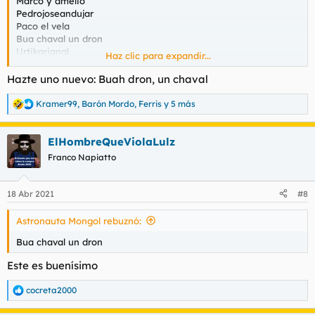
Marco y amelio
Pedrojoseandujar
Paco el vela
Bua chaval un dron
Urtikarianal
Haz clic para expandir...
Y alguno más.
Hazte uno nuevo: Buah dron, un chaval
Kramer99
,
Barón Mordo
,
Ferris
y 5 más
R
e
a
ElHombreQueViolaLulz
c
c
Franco Napiatto
i
o
n
18 Abr 2021
#8
e
s
Astronauta Mongol rebuznó:
:
Bua chaval un dron
Este es buenísimo
cocreta2000
R
e