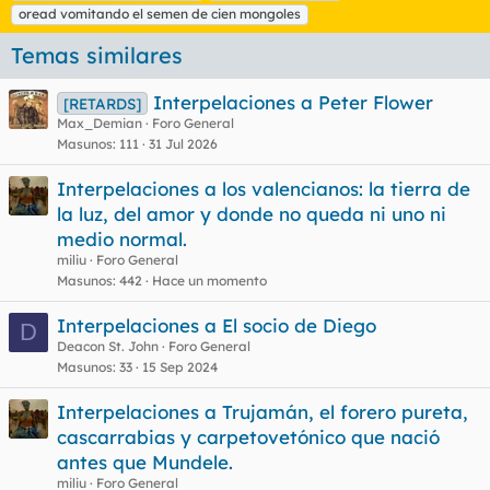
i
oread vomitando el semen de cien mongoles
q
u
Temas similares
e
t
Interpelaciones a Peter Flower
a
[RETARDS]
s
Max_Demian
Foro General
Masunos
111
31 Jul 2026
Interpelaciones a los valencianos: la tierra de
la luz, del amor y donde no queda ni uno ni
medio normal.
miliu
Foro General
Masunos
442
Hace un momento
Interpelaciones a El socio de Diego
D
Deacon St. John
Foro General
Masunos
33
15 Sep 2024
Interpelaciones a Trujamán, el forero pureta,
cascarrabias y carpetovetónico que nació
antes que Mundele.
miliu
Foro General