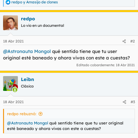
redpo
y
Amasijo de clones
R
l
i
e
t
o
a
e
redpo
c
m
c
Lo vio en un documental
a
i
o
n
18 Abr 2021
#2
e
s
@Astronauta Mongol
qué sentido tiene que tu user
:
original esté baneado y ahora vivas con este a cuestas?
Editado cobardemente:
18 Abr 2021
Leibn
Clásico
18 Abr 2021
#3
redpo rebuznó:
@Astronauta Mongol
qué sentido tiene que tu user original
esté baneado y ahora vivas con este a cuestas?