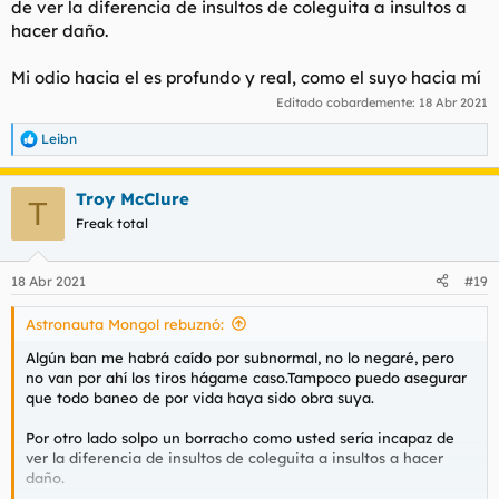
de ver la diferencia de insultos de coleguita a insultos a
hacer daño.
Mi odio hacia el es profundo y real, como el suyo hacia mí
Editado cobardemente:
18 Abr 2021
Leibn
R
e
a
Troy McClure
c
T
c
Freak total
i
o
n
18 Abr 2021
#19
e
s
Astronauta Mongol rebuznó:
:
Algún ban me habrá caído por subnormal, no lo negaré, pero
no van por ahí los tiros hágame caso.Tampoco puedo asegurar
que todo baneo de por vida haya sido obra suya.
Por otro lado solpo un borracho como usted sería incapaz de
ver la diferencia de insultos de coleguita a insultos a hacer
daño.