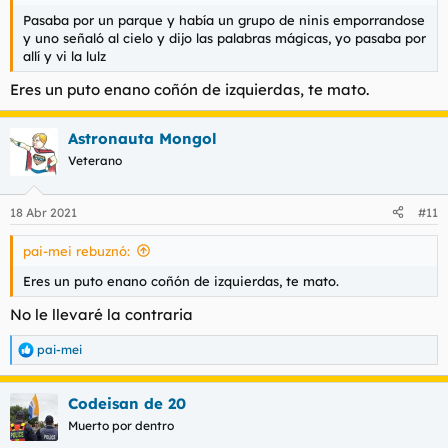
Pasaba por un parque y había un grupo de ninis emporrandose
y uno señaló al cielo y dijo las palabras mágicas, yo pasaba por
allí y vi la lulz
Eres un puto enano coñón de izquierdas, te mato.
Astronauta Mongol
Veterano
18 Abr 2021
#11
pai-mei rebuznó:
Eres un puto enano coñón de izquierdas, te mato.
No le llevaré la contraria
pai-mei
R
e
a
Codeisan de 20
c
c
Muerto por dentro
i