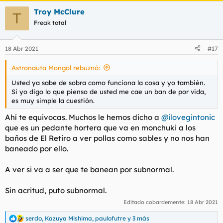
Troy McClure
T
Freak total
18 Abr 2021
#17
Astronauta Mongol rebuznó:
Usted ya sabe de sobra como funciona la cosa y yo también.
Si yo digo lo que pienso de usted me cae un ban de por vida,
es muy simple la cuestión.
Ahí te equivocas. Muchos le hemos dicho a
@ilovegintonic
que es un pedante hortera que va en monchuki a los
baños de El Retiro a ver pollas como sables y no nos han
baneado por ello.
A ver si va a ser que te banean por subnormal.
Sin acritud, puto subnormal.
Editado cobardemente:
18 Abr 2021
serdo
,
Kazuya Mishima
,
paulofutre
y 3 más
R