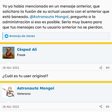
Yo ya había mencionado en un mensaje anterior, que
solicitara la fusión de su actual usuario con el anterior que
está baneado.
@Astronauta Mongol
, pregunta a la
administración si eso es posible. Seria muy bueno para
que tus mensajes con tu usuario anterior no se pierdan.
Amasijo de clones
R
e
a
Césped Alí
c
c
Freak
i
o
n
18 Abr 2021
#4
e
s
¿Cuál es tu user original?
:
Astronauta Mongol
Veterano
18 Abr 2021
#5