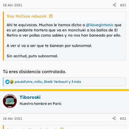
n
18 Abr 2021
#21
e
s
Troy McClure rebuznó:
:
Ahí te equivocas. Muchos le hemos dicho a
@ilovegintonic
que
es un pedante hortera que va en monchuki a los baños de El
Retiro a ver pollas como sables y no nos han baneado por ello.
A ver si va a ser que te banean por subnormal.
Sin acritud, puto subnormal.
Tú eres disidencia controlada.
paulofutre
,
miliu
,
Sheik Yerbouti
y 3 más
R
e
a
Tiboroski
c
c
Nuestro hombre en París
i
o
n
18 Abr 2021
#22
e
s