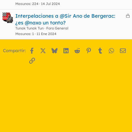
Masunos
224
14 Jul 2024
Interpelaciones a @Sir Ano de Bergerac:
e
¿es @naxo un tonto?
r
Tunak Tunak Tun
Foro General
r
Masunos
1
11 Ene 2024
Facebook
X
Bluesky
LinkedIn
Reddit
Pinterest
Tumblr
WhatsA
Em
Compartir:
o
Enlace