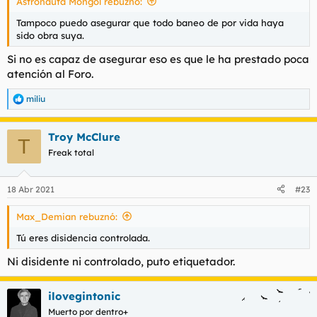
Astronauta Mongol rebuznó:
:
Tampoco puedo asegurar que todo baneo de por vida haya
sido obra suya.
Si no es capaz de asegurar eso es que le ha prestado poca
atención al Foro.
miliu
R
e
a
Troy McClure
c
T
c
Freak total
i
o
n
18 Abr 2021
#23
e
s
Max_Demian rebuznó:
:
Tú eres disidencia controlada.
Ni disidente ni controlado, puto etiquetador.
ilovegintonic
Muerto por dentro+