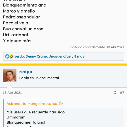
Blanqueamiento anal
Marco y amelio
Pedrojoseandujar
Paco el vela
Bua chaval un dron
Urtikarianal
Y alguno más.
Editado cobardemente:
18 Abr 2021
serdo
,
Denny Crane
,
Unoquenofue
y 8 más
R
e
a
redpo
c
c
Lo vio en un documental
i
o
n
18 Abr 2021
#7
e
s
Astronauta Mongol rebuznó:
:
Mis users que recuerde han sido.
Ultimatum
Blanqueamiento anal