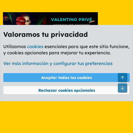
Valoramos tu privacidad
Utilizamos
cookies
esenciales para que este sitio funcione,
y cookies opcionales para mejorar tu experiencia.
Foro General
Ver más información y configurar tus preferencias
Cookies
PL OLDSTYLE AMARILLO
Cambiar fuente
Español (ES)
Arri
Aceptar todas las cookies
Contáctanos
Términos y reglas
Política de privacidad
Ayuda
R
Pie
S
Rechazar cookies opcionales
S
®
Community platform by XenForo
© 2010-2026 XenForo Ltd.