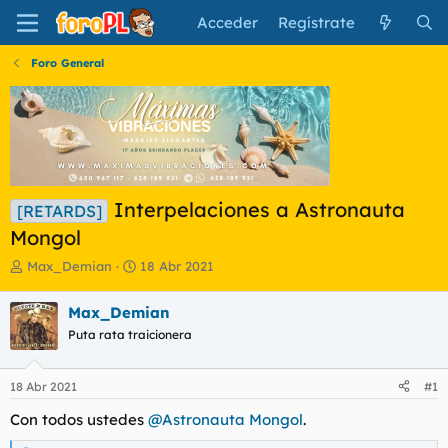
Acceder
Regístrate
Foro General
Interpelaciones a Astronauta
[RETARDS]
Mongol
I
F
Max_Demian
18 Abr 2021
n
e
i
c
Max_Demian
c
h
Puta rata traicionera
i
a
a
d
d
e
18 Abr 2021
#1
o
i
r
n
Con todos ustedes
@Astronauta Mongol
.
d
i
e
c