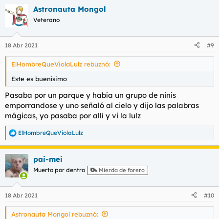
a
Astronauta Mongol
c
c
Veterano
i
o
n
18 Abr 2021
#9
e
s
ElHombreQueViolaLulz rebuznó:
:
Este es buenísimo
Pasaba por un parque y había un grupo de ninis
emporrandose y uno señaló al cielo y dijo las palabras
mágicas, yo pasaba por allí y vi la lulz
ElHombreQueViolaLulz
R
e
a
pai-mei
c
c
Muerto por dentro
Mierda de forero
i
o
n
18 Abr 2021
#10
e
s
Astronauta Mongol rebuznó:
: