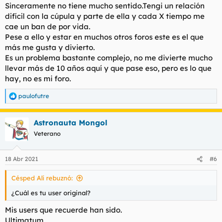
Sinceramente no tiene mucho sentido.Tengi un relación
difícil con la cúpula y parte de ella y cada X tiempo me
cae un ban de por vida.
Pese a ello y estar en muchos otros foros este es el que
más me gusta y divierto.
Es un problema bastante complejo, no me divierte mucho
llevar más de 10 años aquí y que pase eso, pero es lo que
hay, no es mi foro.
paulofutre
R
e
a
Astronauta Mongol
c
c
Veterano
i
o
n
18 Abr 2021
#6
e
s
Césped Alí rebuznó:
:
¿Cuál es tu user original?
Mis users que recuerde han sido.
Ultimatum