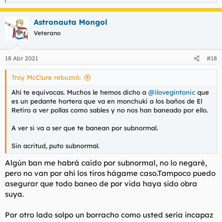
e
a
Astronauta Mongol
c
c
Veterano
i
o
n
18 Abr 2021
#18
e
s
Troy McClure rebuznó:
:
Ahí te equivocas. Muchos le hemos dicho a
@ilovegintonic
que
es un pedante hortera que va en monchuki a los baños de El
Retiro a ver pollas como sables y no nos han baneado por ello.
A ver si va a ser que te banean por subnormal.
Sin acritud, puto subnormal.
Algún ban me habrá caído por subnormal, no lo negaré,
pero no van por ahí los tiros hágame caso.Tampoco puedo
asegurar que todo baneo de por vida haya sido obra
suya.
Por otro lado solpo un borracho como usted sería incapaz