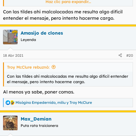
Haz clic para expandir...
Mi odio hacia el es profundo y real, como el suyo hacia mí
Con las tildes ahí
malcolocadas
me resulta algo difícil
entender el mensaje, pero intento hacerme cargo.
Amasijo de clones
Leyenda
18 Abr 2021
#20
Troy McClure rebuznó:
Con las tildes ahí
malcolocadas
me resulta algo difícil entender
el mensaje, pero intento hacerme cargo.
Al menos ya sabe, poner comas.
Misógino Empedernido
,
miliu
y
Troy McClure
R
e
a
Max_Demian
c
c
Puta rata traicionera
i
o