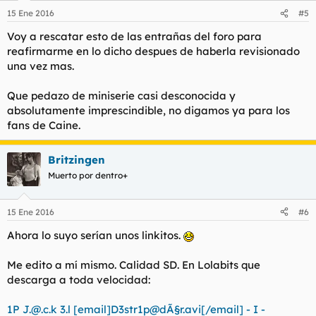
15 Ene 2016
#5
Voy a rescatar esto de las entrañas del foro para
reafirmarme en lo dicho despues de haberla revisionado
una vez mas.
Que pedazo de miniserie casi desconocida y
absolutamente imprescindible, no digamos ya para los
fans de Caine.
Britzingen
Muerto por dentro+
15 Ene 2016
#6
Ahora lo suyo serían unos linkitos.
Me edito a mí mismo. Calidad SD. En Lolabits que
descarga a toda velocidad:
1P
J.@.c.k
3.l [email]D3str1p@dÃ§r.avi[/email] - I -