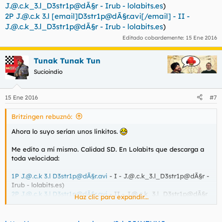
J.@.c.k
_3.l_D3str1p@dÃ§r - Irub - lolabits.es
)
2P
J.@.c.k
3.l [email]D3str1p@dÃ§r.avi[/email] - II -
J.@.c.k
_3.l_D3str1p@dÃ§r - Irub - lolabits.es
)
Editado cobardemente:
15 Ene 2016
Tunak Tunak Tun
Sucioindio
15 Ene 2016
#7
Britzingen rebuznó:
Ahora lo suyo serían unos linkitos.
Me edito a mí mismo. Calidad SD. En Lolabits que descarga a
toda velocidad:
1P
J.@.c.k
3.l
D3str1p@dÃ§r.avi
- I -
J.@.c.k
_3.l_D3str1p@dÃ§r -
Irub - lolabits.es)
2P
J.@.c.k
3.l
D3str1p@dÃ§r.avi
- II -
J.@.c.k
_3.l_D3str1p@dÃ§r
Haz clic para expandir...
- Irub - lolabits.es)