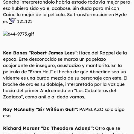
Sancho interpretandolo habria estado todavia mejor pero
eso hubiera sido ya el acabose. Sin duda para mi con
Caine lo mejor de la pelicula. Su transformacion en Hyde
es
121:121
Ken Bones "Robert James Lees":
Hace del Rappel de la
epoca. Este desconocido se marca un papelazo
acojonante de inseguro, asustadizo y manflorita. En la
pelicula de "From Hell" el hecho de que Abberline sea un
vidente es una burda mezcla de su personaje con este. El
broche de oro es su doblaje, interpretado por la voz que
hacia del primer Andromeda en "Los Caballeros del
Zodiaco", como anillo al dedo vamos.
Ray McAnally "Sir William Gull":
PAPELAZO solo digo
eso.
Richard Morant "Dr. Theodore Acland":
Otro que se