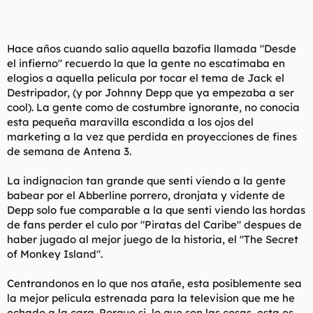
Hace años cuando salio aquella bazofia llamada "Desde
el infierno" recuerdo la que la gente no escatimaba en
elogios a aquella pelicula por tocar el tema de Jack el
Destripador, (y por Johnny Depp que ya empezaba a ser
cool). La gente como de costumbre ignorante, no conocia
esta pequeña maravilla escondida a los ojos del
marketing a la vez que perdida en proyecciones de fines
de semana de Antena 3.
La indignacion tan grande que senti viendo a la gente
babear por el Abberline porrero, dronjata y vidente de
Depp solo fue comparable a la que senti viendo las hordas
de fans perder el culo por "Piratas del Caribe" despues de
haber jugado al mejor juego de la historia, el "The Secret
of Monkey Island".
Centrandonos en lo que nos atañe, esta posiblemente sea
la mejor pelicula estrenada para la television que me he
echado a la cara. Porque si, lo que son las cosas, esta es