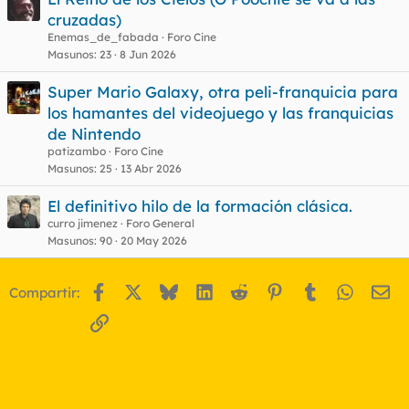
cruzadas)
Enemas_de_fabada
Foro Cine
Masunos
23
8 Jun 2026
Super Mario Galaxy, otra peli-franquicia para
los hamantes del videojuego y las franquicias
de Nintendo
patizambo
Foro Cine
Masunos
25
13 Abr 2026
El definitivo hilo de la formación clásica.
curro jimenez
Foro General
Masunos
90
20 May 2026
Facebook
X
Bluesky
LinkedIn
Reddit
Pinterest
Tumblr
WhatsA
Em
Compartir:
Enlace