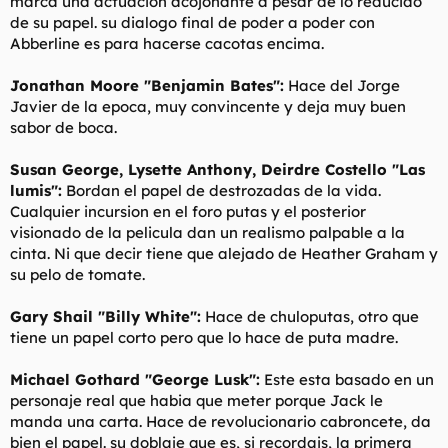
marca una actuacion acojonante a pesar de lo reducido
de su papel. su dialogo final de poder a poder con
Abberline es para hacerse cacotas encima.
Jonathan Moore "Benjamin Bates":
Hace del Jorge
Javier de la epoca, muy convincente y deja muy buen
sabor de boca.
Susan George, Lysette Anthony, Deirdre Costello "Las
lumis":
Bordan el papel de destrozadas de la vida.
Cualquier incursion en el foro putas y el posterior
visionado de la pelicula dan un realismo palpable a la
cinta. Ni que decir tiene que alejado de Heather Graham y
su pelo de tomate.
Gary Shail "Billy White":
Hace de chuloputas, otro que
tiene un papel corto pero que lo hace de puta madre.
Michael Gothard "George Lusk":
Este esta basado en un
personaje real que habia que meter porque Jack le
manda una carta. Hace de revolucionario cabroncete, da
bien el papel. su doblaje que es, si recordais, la primera