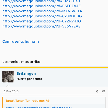
http://www.megaupload.com/?d=IJ6YFHXJ
http://www.megaupload.com/?d=PSFPZVJE
http://www.megaupload.com/?d=MXNSV81A
http://www.megaupload.com/?d=C20BDHUG
http://www.megaupload.com/?d=0YZR9H3O
http://www.megaupload.com/?d=5J5V7EVE
Contraseña: tiamath
Los tenias mas arriba
Britzingen
Muerto por dentro+
15 Ene 2016
#8
Tunak Tunak Tun rebuznó:
http://www.megaupload.com/?d=IJ6YFHXJ