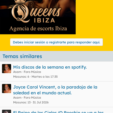
Debes iniciar sesión o registrarte para responder aquí.
Temas similares
Mis discos de la semana en spotify.
Asam
Foro Música
Masunos
6
Martes a las 17:35
Joyce Carol Vincent, o la paradoja de la
soledad en el mundo actual.
Asam
Foro Música
Masunos
13
31 Jul 2026
El Reino de los Cielos (O Poochie se va a las