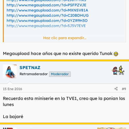
http://www.megaupload.com/?d=PSFPZVJE
http://www.megaupload.com/?d=MXNSV81A
http://www.megaupload.com/?d=C20BDHUG
http://www.megaupload.com/?d=0YZR9H3O
http://www.megaupload.com/?d=5J5V7EVE
Haz clic para expandir...
Contraseña: tiamath
Megaupload hace años que no existe querido Tunak
Los tenias mas arriba
SPETNAZ
Retromoderador
Moderador
15 Ene 2016
#9
Recuerdo esta miniserie en la TVE1, creo que la ponian los
lunes
La bajaré