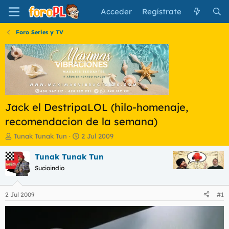
Acceder
Regístrate
Foro Series y TV
Jack el DestripaLOL (hilo-homenaje,
recomendacion de la semana)
I
F
Tunak Tunak Tun
2 Jul 2009
n
e
i
c
Tunak Tunak Tun
c
h
Sucioindio
i
a
a
d
d
e
2 Jul 2009
#1
o
i
r
n
d
i
e
c