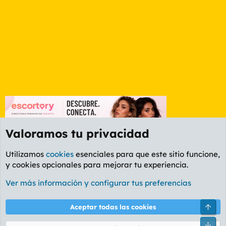
Valoramos tu privacidad
Utilizamos
cookies
esenciales para que este sitio funcione,
y cookies opcionales para mejorar tu experiencia.
Foro Series y TV
Ver más información y configurar tus preferencias
Cookies
PL OLDSTYLE AMARILLO
Cambiar fuente
Español (ES)
Arri
Aceptar todas las cookies
Contáctanos
Términos y reglas
Política de privacidad
Ayuda
R
Pie