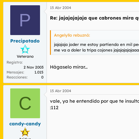
15 Abr 2004
P
Re: jajajajajaja que cabrones mira
Angelyllo rebuznó:
Precipotado
jajajaja joder me estoy partiendo en mil pe
me va a doler la tripa cojones jajajajajajaaa
Veterano
Registro
Hágaselo mirar...
2 Nov 2003
Mensajes
1.015
Reacciones
0
15 Abr 2004
C
vale, ya he entendido por que te insult
:112
candy-candy