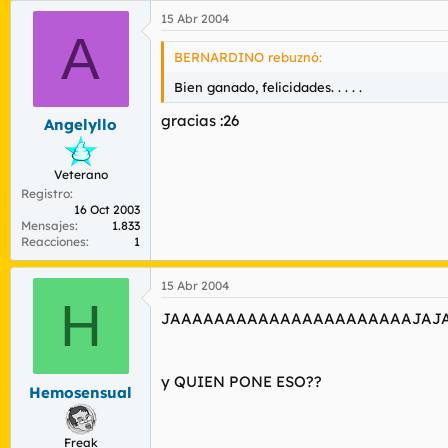
15 Abr 2004
A
BERNARDINO rebuznó:
Bien ganado, felicidades. . . . .
gracias :26
Angelyllo
Veterano
Registro
16 Oct 2003
Mensajes
1.833
Reacciones
1
15 Abr 2004
H
JAAAAAAAAAAAAAAAAAAAAAAJAJAJA
y QUIEN PONE ESO??
Hemosensual
Freak