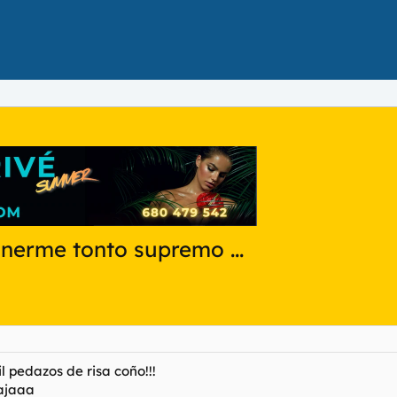
onerme tonto supremo ...
l pedazos de risa coño!!!
jajaaa