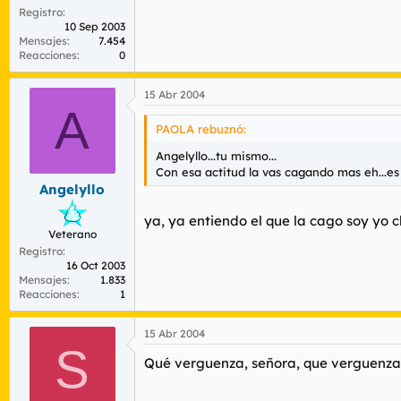
Registro
10 Sep 2003
Mensajes
7.454
Reacciones
0
15 Abr 2004
A
PAOLA rebuznó:
Angelyllo...tu mismo...
Con esa actitud la vas cagando mas eh...es 
Angelyllo
ya, ya entiendo el que la cago soy yo c
Veterano
Registro
16 Oct 2003
Mensajes
1.833
Reacciones
1
15 Abr 2004
S
Qué verguenza, señora, que verguenza.