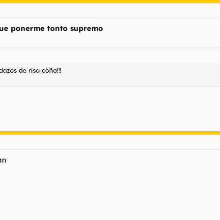
 que ponerme tonto supremo
dazos de risa coño!!!
an