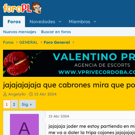
Foros
Novedades
Miembros
Nuevos mensajes
Buscar en foros
Foros
GENERAL
Foro General
jajajajajaja que cabrones mira que p
I
F
Angelyllo
15 Abr 2004
n
e
1
2
Sig.
i
c
c
h
i
a
15 Abr 2004
a
A
d
jajajaja joder me estoy partiendo en mi
d
e
o
i
me va a doler la tripa cojones jajajaja