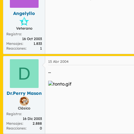
r
n
d
i
Angelyllo
e
c
l
i
t
o
Veterano
e
Registro
m
16 Oct 2003
a
Mensajes
1.833
Reacciones
1
15 Abr 2004
D
...
Dr.Perry Mason
Clásico
Registro
16 Dic 2003
Mensajes
2.888
Reacciones
0