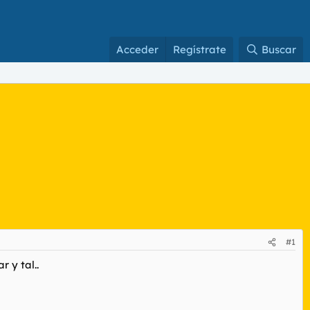
Acceder
Regístrate
Buscar
#1
 y tal..