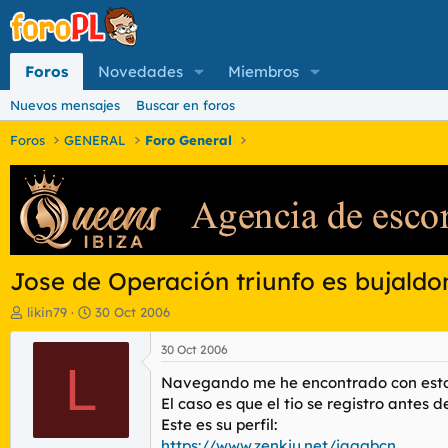
Foros
Novedades
Miembros
Nuevos mensajes
Buscar en foros
Foros
GENERAL
Foro General
Jose de Operación triunfo es bujaldo
I
F
likin79
30 Oct 2006
n
e
i
c
30 Oct 2006
c
L
h
Navegando me he encontrado con esto,es
i
a
a
d
El caso es que el tio se registro antes d
d
e
Este es su perfil:
o
i
https://www.zenkiu.net/jaggbcn