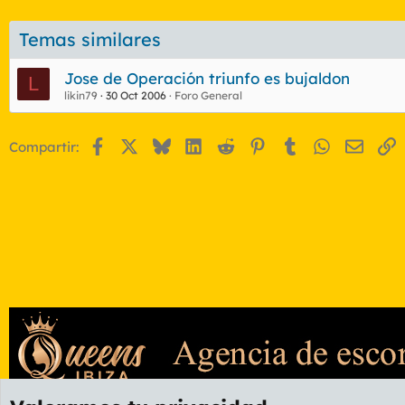
Temas similares
Jose de Operación triunfo es bujaldon
L
likin79
30 Oct 2006
Foro General
Facebook
X
Bluesky
LinkedIn
Reddit
Pinterest
Tumblr
WhatsApp
Email
E
Compartir: