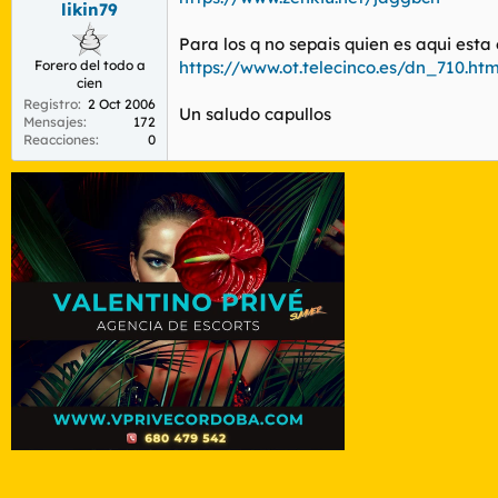
likin79
r
n
d
i
Para los q no sepais quien es aqui esta
e
c
Forero del todo a
https://www.ot.telecinco.es/dn_710.ht
l
i
cien
t
o
Registro
2 Oct 2006
e
Un saludo capullos
Mensajes
172
m
Reacciones
0
a