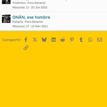
Trisómico
Foro General
Masunos
11
20 Jun 2013
o
ONÁN, ese hombre
Falopio
Foro General
Masunos
17
12 Nov 2011
Facebook
X
Bluesky
LinkedIn
Reddit
Pinterest
Tumblr
WhatsA
Em
Compartir:
Enlace