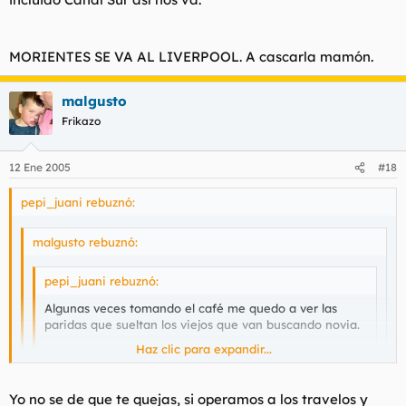
dan este tipo de programas de los andaluces las veces que
Un amigo estaba en Amsterdam y conocio a una gente de no
salen en los refritos esos de záping. Pero bueno, la gente
se que ciudad y lo primero que le dijeron fue "que graciosos los
inteligente sabe que la muestra de población que acude ya
andaluces, hablando ... (estilo omaita de los morancos)".......
MORIENTES SE VA AL LIVERPOOL. A cascarla mamón.
sea de público o invitados a éste tipo de programas es
representativa de un estrato de población muy
determinado. De mala condición cultural y tal.
malgusto
Frikazo
12 Ene 2005
#18
pepi_juani rebuznó:
malgusto rebuznó:
pepi_juani rebuznó:
Algunas veces tomando el café me quedo a ver las
paridas que sueltan los viejos que van buscando novia.
Haz clic para expandir...
Una vez, en la puerta de casa había un viejo con un
móvil hablando con el programa, juasss. El tío habría
Haz clic para expandir...
bajado a la calle para tener más cobertura, ya sabeis
Yo no se de que te quejas, si operamos a los travelos y