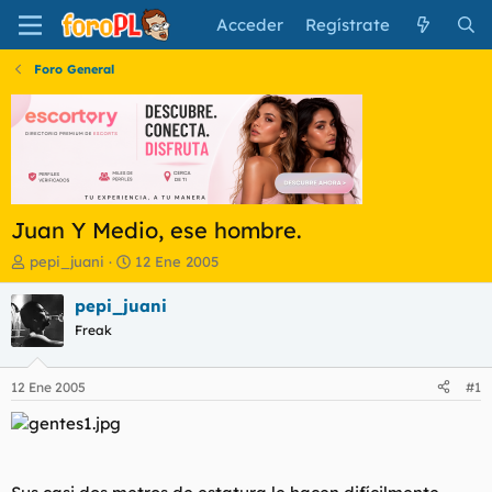
Acceder
Regístrate
Foro General
Juan Y Medio, ese hombre.
I
F
pepi_juani
12 Ene 2005
n
e
i
c
pepi_juani
c
h
Freak
i
a
a
d
d
e
12 Ene 2005
#1
o
i
r
n
d
i
e
c
l
i