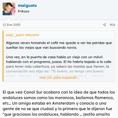
malgusto
Frikazo
12 Ene 2005
#16
pepi_juani rebuznó:
Algunas veces tomando el café me quedo a ver las paridas que
sueltan los viejos que van buscando novia.
Una vez, en la puerta de casa había un viejo con un móvil
hablando con el programa, juasss. El tío habría bajado a la calle
para tener más cobertura, ya sabeis las manías que tienen, la
conversación era algo así :
"Si bueno, yo tengo una buena
paga
... silencio ...
si, cuando ella quiera puedo ir
... silencio ...
Haz clic para expandir...
bueno, pues entonces no cuelgo y me dais el teléfono, ¿no?"
Aunque he de reconocer que es patética la imagen que dan
El que vea Canal Sur acabara con la idea de que todos los
este tipo de programas de los andaluces las veces que salen en
andaluces somos como los morancos, bailamos flamenco,
los refritos esos de záping. Pero bueno, la gente inteligente
etc... Un amigo estaba en Amsterdam y conocio a una
sabe que la muestra de población que acude ya sea de público
gente de no se que ciudad y lo primero que le dijeron fue
o invitados a éste tipo de programas es representativa de un
"que graciosos los andaluces, hablando ... (estilo omaita
estrato de población muy determinado. De mala condición