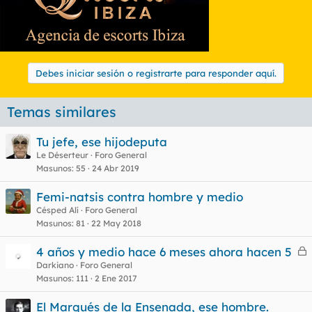
Debes iniciar sesión o registrarte para responder aquí.
Temas similares
Tu jefe, ese hijodeputa
Le Déserteur
Foro General
Masunos
55
24 Abr 2019
Femi-natsis contra hombre y medio
Césped Alí
Foro General
Masunos
81
22 May 2018
4 años y medio hace 6 meses ahora hacen 5
e
Darkiano
Foro General
Masunos
111
2 Ene 2017
r
r
El Marqués de la Ensenada, ese hombre.