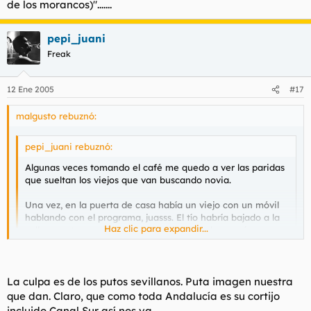
cultural y tal.
de los morancos)".......
pepi_juani
Freak
12 Ene 2005
#17
malgusto rebuznó:
pepi_juani rebuznó:
Algunas veces tomando el café me quedo a ver las paridas
que sueltan los viejos que van buscando novia.
Una vez, en la puerta de casa había un viejo con un móvil
hablando con el programa, juasss. El tío habría bajado a la
Haz clic para expandir...
calle para tener más cobertura, ya sabeis las manías que
tienen, la conversación era algo así :
"Si bueno, yo tengo
una buena paga
... silencio ...
si, cuando ella quiera puedo ir
Haz clic para expandir...
... silencio ...
bueno, pues entonces no cuelgo y me dais el
teléfono, ¿no?"
La culpa es de los putos sevillanos. Puta imagen nuestra
El que vea Canal Sur acabara con la idea de que todos los
que dan. Claro, que como toda Andalucía es su cortijo
Aunque he de reconocer que es patética la imagen que
andaluces somos como los morancos, bailamos flamenco, etc...
incluido Canal Sur así nos va.