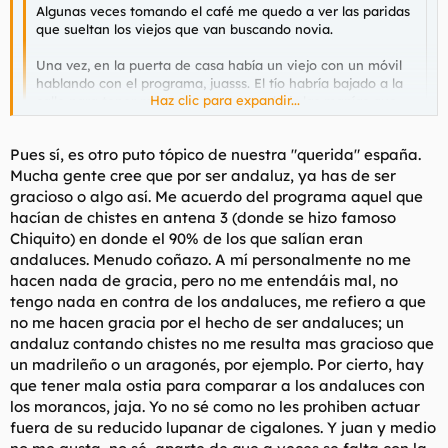
Algunas veces tomando el café me quedo a ver las paridas
que sueltan los viejos que van buscando novia.
Una vez, en la puerta de casa había un viejo con un móvil
hablando con el programa, juasss. El tío habría bajado a la
Haz clic para expandir...
calle para tener más cobertura, ya sabeis las manías que
tienen, la conversación era algo así :
"Si bueno, yo tengo
una buena paga
... silencio ...
si, cuando ella quiera puedo ir
Haz clic para expandir...
Pues sí, es otro puto tópico de nuestra "querida" españa.
... silencio ...
bueno, pues entonces no cuelgo y me dais el
teléfono, ¿no?"
Mucha gente cree que por ser andaluz, ya has de ser
El que vea Canal Sur acabara con la idea de que todos los
gracioso o algo así. Me acuerdo del programa aquel que
Aunque he de reconocer que es patética la imagen que
andaluces somos como los morancos, bailamos flamenco, etc...
hacían de chistes en antena 3 (donde se hizo famoso
dan este tipo de programas de los andaluces las veces que
Un amigo estaba en Amsterdam y conocio a una gente de no
Chiquito) en donde el 90% de los que salían eran
salen en los refritos esos de záping. Pero bueno, la gente
se que ciudad y lo primero que le dijeron fue "que graciosos los
andaluces. Menudo coñazo. A mí personalmente no me
inteligente sabe que la muestra de población que acude ya
andaluces, hablando ... (estilo omaita de los morancos)".......
hacen nada de gracia, pero no me entendáis mal, no
sea de público o invitados a éste tipo de programas es
representativa de un estrato de población muy
tengo nada en contra de los andaluces, me refiero a que
determinado. De mala condición cultural y tal.
no me hacen gracia por el hecho de ser andaluces; un
andaluz contando chistes no me resulta mas gracioso que
un madrileño o un aragonés, por ejemplo. Por cierto, hay
que tener mala ostia para comparar a los andaluces con
los morancos, jaja. Yo no sé como no les prohiben actuar
fuera de su reducido lupanar de cigalones. Y juan y medio