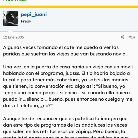
pepi_juani
Freak
12 Ene 2005
#14
Algunas veces tomando el café me quedo a ver las
paridas que sueltan los viejos que van buscando novia.
Una vez, en la puerta de casa había un viejo con un móvil
hablando con el programa, juasss. El tío habría bajado a
la calle para tener más cobertura, ya sabeis las manías
que tienen, la conversación era algo así :
"Si bueno, yo
tengo una buena paga
... silencio ...
si, cuando ella quiera
puedo ir
... silencio ...
bueno, pues entonces no cuelgo y me
dais el teléfono, ¿no?"
Aunque he de reconocer que es patética la imagen que
dan este tipo de programas de los andaluces las veces
que salen en los refritos esos de záping. Pero bueno, la
gente inteligente sabe que la muestra de población que