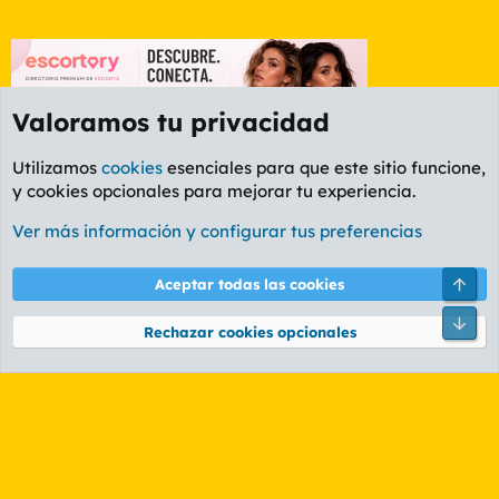
Valoramos tu privacidad
Utilizamos
cookies
esenciales para que este sitio funcione,
y cookies opcionales para mejorar tu experiencia.
Foro General
Ver más información y configurar tus preferencias
Cookies
PL OLDSTYLE AMARILLO
Cambiar fuente
Español (ES)
Arri
Aceptar todas las cookies
Contáctanos
Términos y reglas
Política de privacidad
Ayuda
R
Pie
S
Rechazar cookies opcionales
S
®
Community platform by XenForo
© 2010-2026 XenForo Ltd.