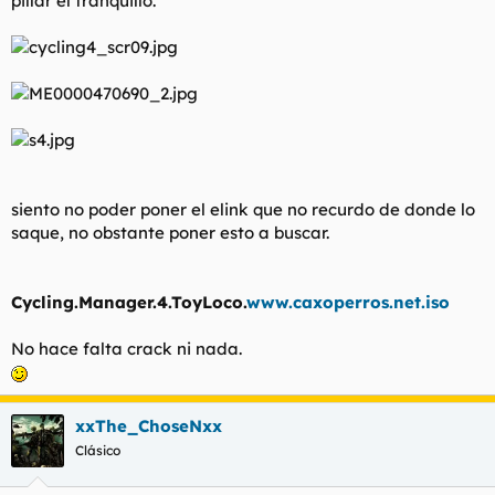
pillar el tranquillo.
t
o
e
m
a
siento no poder poner el elink que no recurdo de donde lo
saque, no obstante poner esto a buscar.
Cycling.Manager.4.ToyLoco.
www.caxoperros.net.iso
No hace falta crack ni nada.
xxThe_ChoseNxx
Clásico