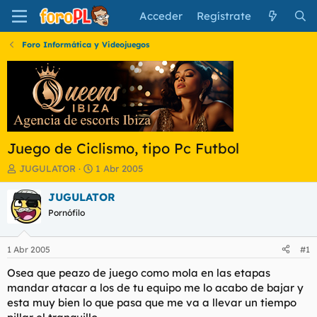
Acceder
Regístrate
Foro Informática y Videojuegos
Juego de Ciclismo, tipo Pc Futbol
I
F
JUGULATOR
1 Abr 2005
n
e
i
c
JUGULATOR
c
h
Pornófilo
i
a
a
d
d
e
1 Abr 2005
#1
o
i
r
n
Osea que peazo de juego como mola en las etapas
d
i
mandar atacar a los de tu equipo me lo acabo de bajar y
e
c
esta muy bien lo que pasa que me va a llevar un tiempo
l
i