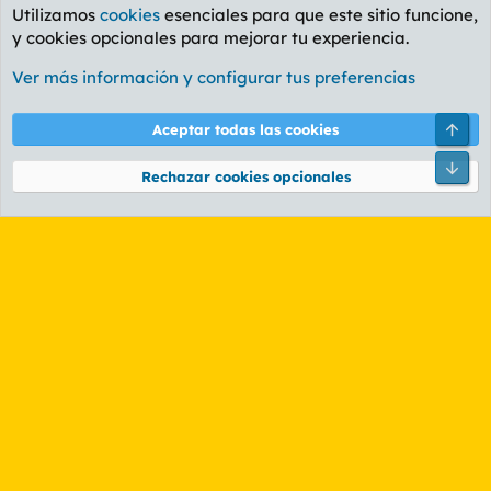
Utilizamos
cookies
esenciales para que este sitio funcione,
y cookies opcionales para mejorar tu experiencia.
Foro Informática y Videojuegos
Ver más información y configurar tus preferencias
Cookies
PL OLDSTYLE AMARILLO
Cambiar fuente
Español (ES)
Arri
Aceptar todas las cookies
Contáctanos
Términos y reglas
Política de privacidad
Ayuda
R
Pie
S
Rechazar cookies opcionales
S
®
Community platform by XenForo
© 2010-2026 XenForo Ltd.