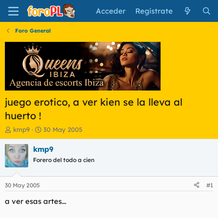
Acceder
Regístrate
Foro General
juego erotico, a ver kien se la lleva al
huerto !
I
F
kmp9
30 May 2005
n
e
i
c
kmp9
c
h
Forero del todo a cien
i
a
a
d
d
e
30 May 2005
#1
o
i
r
n
a ver esas artes...
d
i
e
c