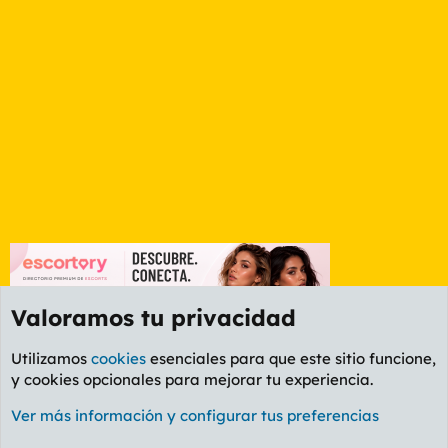
Valoramos tu privacidad
Utilizamos
cookies
esenciales para que este sitio funcione,
y cookies opcionales para mejorar tu experiencia.
Foro General
Ver más información y configurar tus preferencias
Cookies
PL OLDSTYLE AMARILLO
Cambiar fuente
Español (ES)