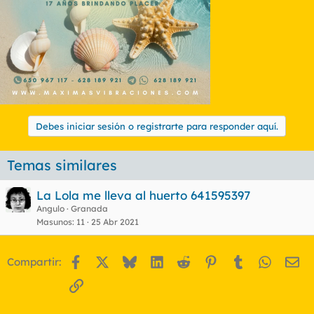
Debes iniciar sesión o registrarte para responder aquí.
Temas similares
La Lola me lleva al huerto 641595397
Angulo
Granada
Masunos
11
25 Abr 2021
Facebook
X
Bluesky
LinkedIn
Reddit
Pinterest
Tumblr
WhatsA
Em
Compartir:
Enlace