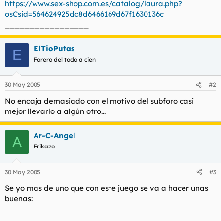
https://www.sex-shop.com.es/catalog/laura.php?
l
i
osCsid=564624925dc8d6466169d67f1630136c
t
o
_________________
e
m
a
ElTioPutas
E
Forero del todo a cien
30 May 2005
#2
No encaja demasiado con el motivo del subforo casi
mejor llevarlo a algún otro...
Ar-C-Angel
A
Frikazo
30 May 2005
#3
Se yo mas de uno que con este juego se va a hacer unas
buenas: