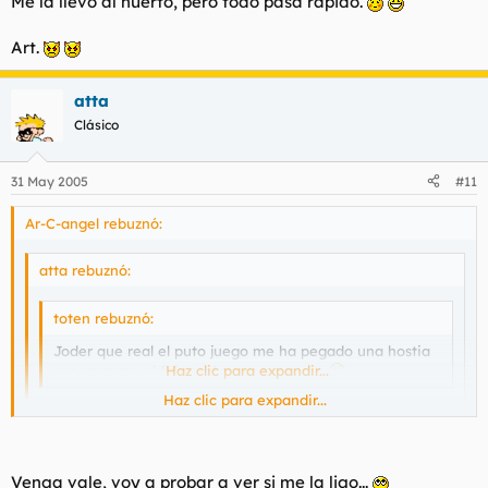
Me la llevo al huerto, pero todo pasa rápido.
Art.
atta
Clásico
31 May 2005
#11
Ar-C-angel rebuznó:
atta rebuznó:
toten rebuznó:
Joder que real el puto juego me ha pegado una hostia
por sacarme el falo nada mas empezar.
Haz clic para expandir...
Haz clic para expandir...
Yo lo he dejado por imposible, la he cagado 7 veces.
Haz clic para expandir...
Venga vale, voy a probar a ver si me la ligo...