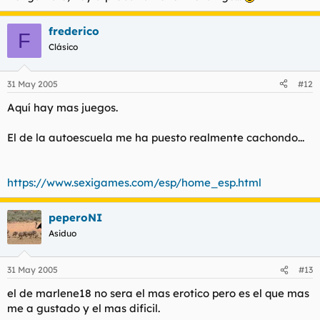
Joder tio pos yo he ganao a la primera, los mecanismos son:
frederico
1º) .....
F
2º) Es que yo no hablo con desconocidos
Clásico
3º) Pides el Martini o lo que sea
31 May 2005
#12
en la cita:
Aquí hay mas juegos.
1º) Besos y cosas bonitas
2º) magreo y guarradas
El de la autoescuela me ha puesto realmente cachondo...
3º) tras ponerte el condon (encima de la barra de la derecha)
morreos y follada.
https://www.sexigames.com/esp/home_esp.html
peperoNI
Asiduo
31 May 2005
#13
el de marlene18 no sera el mas erotico pero es el que mas
me a gustado y el mas dificil.