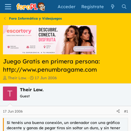
Acceder
Regístrate
Foro Informática y Videojuegos
Juego Gratis en primera persona:
http://www.penumbragame.com
I
F
Their Law.
17 Jun 2006
n
e
i
c
Their Law.
T
c
h
Guest
i
a
a
d
d
e
17 Jun 2006
#1
o
i
r
n
Si tenéis una buena conexión, un ordenador con una gráfica
d
i
decente y ganas de pegar tiros sin soltar un duro, y sin tener
e
c