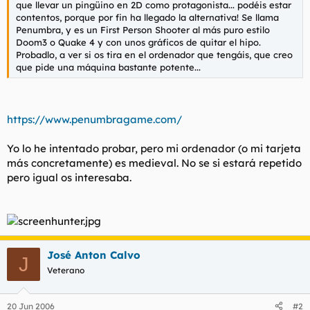
que llevar un pingüino en 2D como protagonista... podéis estar
l
i
contentos, porque por fin ha llegado la alternativa! Se llama
t
o
Penumbra, y es un First Person Shooter al más puro estilo
e
Doom3 o Quake 4 y con unos gráficos de quitar el hipo.
m
Probadlo, a ver si os tira en el ordenador que tengáis, que creo
a
que pide una máquina bastante potente...
https://www.penumbragame.com/
Yo lo he intentado probar, pero mi ordenador (o mi tarjeta
más concretamente) es medieval. No se si estará repetido
pero igual os interesaba.
José Anton Calvo
J
Veterano
20 Jun 2006
#2