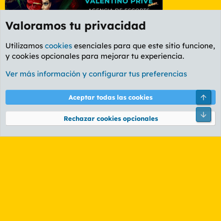
Valoramos tu privacidad
Utilizamos
cookies
esenciales para que este sitio funcione,
y cookies opcionales para mejorar tu experiencia.
Foro Informática y Videojuegos
Ver más información y configurar tus preferencias
Cookies
PL OLDSTYLE AMARILLO
Cambiar fuente
Español (ES)
Arri
Aceptar todas las cookies
Contáctanos
Términos y reglas
Política de privacidad
Ayuda
R
Pie
S
Rechazar cookies opcionales
S
®
Community platform by XenForo
© 2010-2026 XenForo Ltd.