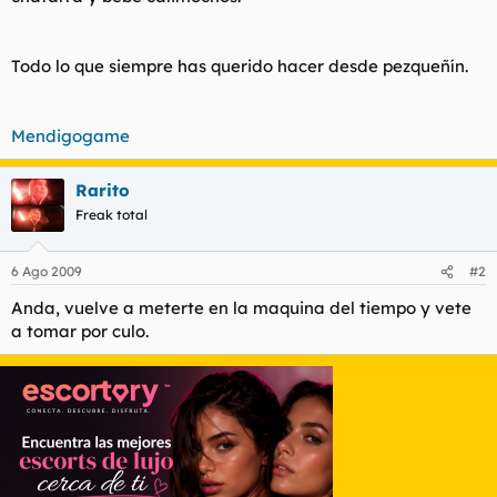
t
o
e
m
Todo lo que siempre has querido hacer desde pezqueñín.
a
Mendigogame
Rarito
Freak total
6 Ago 2009
#2
Anda, vuelve a meterte en la maquina del tiempo y vete
a tomar por culo.