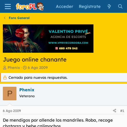
Acceder
Regístrate
Foro General
Juego online chanante
I
F
Phenix
6 Ago 2009
n
e
Cerrado para nuevas respuestas.
i
c
c
h
i
a
Phenix
P
a
d
Veterano
d
e
o
i
r
n
6 Ago 2009
#1
d
i
e
c
De mendigos por allende los mandriles. Roba, recoge
l
i
chatarra y bebe calimochos.