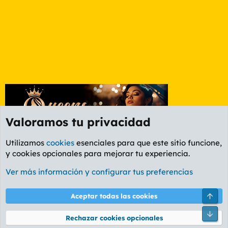
Valoramos tu privacidad
Utilizamos
cookies
esenciales para que este sitio funcione,
y cookies opcionales para mejorar tu experiencia.
Foro General
Ver más información y configurar tus preferencias
Cookies
PL OLDSTYLE AMARILLO
Cambiar fuente
Español (ES)
Arri
Aceptar todas las cookies
Contáctanos
Términos y reglas
Política de privacidad
Ayuda
R
Pie
S
Rechazar cookies opcionales
S
®
Community platform by XenForo
© 2010-2026 XenForo Ltd.