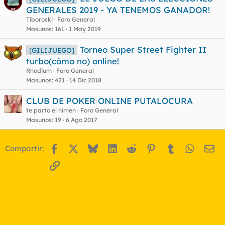
GENERALES 2019 - YA TENEMOS GANADOR!
Tiboroski
Foro General
Masunos
161
1 May 2019
Torneo Super Street Fighter II
[GILIJUEGO]
turbo(cómo no) online!
Rhodium
Foro General
Masunos
421
14 Dic 2018
CLUB DE POKER ONLINE PUTALOCURA
te parto el himen
Foro General
Masunos
19
6 Ago 2017
Facebook
X
Bluesky
LinkedIn
Reddit
Pinterest
Tumblr
WhatsA
Em
Compartir:
Enlace