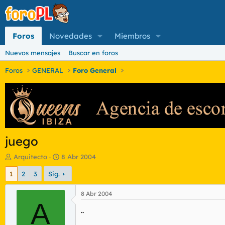
Foros
Novedades
Miembros
Nuevos mensajes
Buscar en foros
Foros
GENERAL
Foro General
juego
I
F
Arquitecto
8 Abr 2004
n
e
1
2
3
Sig.
i
c
c
h
i
a
8 Abr 2004
a
A
d
..
d
e
o
i