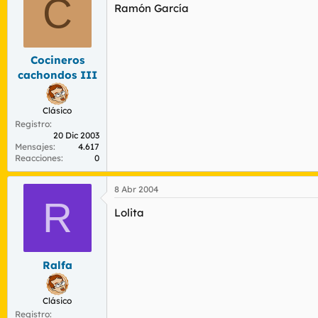
C
Ramón García
Cocineros
cachondos III
Clásico
Registro
20 Dic 2003
Mensajes
4.617
Reacciones
0
8 Abr 2004
R
Lolita
Ralfa
Clásico
Registro