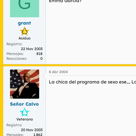
G
Emma García?
grant
Asiduo
Registro
22 Nov 2003
Mensajes
818
Reacciones
0
8 Abr 2004
La chica del programa de sexo ese.... 
Señor Calvo
Veterano
Registro
20 Nov 2003
Mensajes
1.862