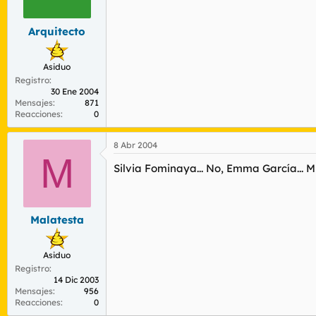
r
n
d
i
Arquitecto
e
c
l
i
t
o
Asiduo
e
Registro
m
30 Ene 2004
a
Mensajes
871
Reacciones
0
8 Abr 2004
M
Silvia Fominaya... No, Emma García... M
Malatesta
Asiduo
Registro
14 Dic 2003
Mensajes
956
Reacciones
0