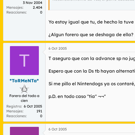
3 Nov 2004
Mensajes
2.404
Lo recomiendo también.
Reacciones
0
De hecho, estoy pensando en comprarmela
Yo estoy igual que tu, de hecho la tuve
¿Algun forero que se deshaga de ella? 
6 Oct 2005
T
T aseguro que con la advance sp no jug
Espero que con la Ds tb hayan alternati
*ToRMeNTa*
Si me pillo el Nintendogs ya os contaré,
Forero del todo a
p.D. en todo caso "tía" ¬¬''
cien
Registro
6 Oct 2005
Mensajes
191
Reacciones
0
6 Oct 2005