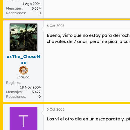
1 Ago 2004
Mensajes
3.654
Reacciones
0
6 Oct 2005
Bueno, visto que no estoy para derroc
chavales de 7 años, pero me pica la cur
xxThe_ChoseN
xx
Clásico
Registro
18 Nov 2004
Mensajes
3.422
Reacciones
0
6 Oct 2005
T
Los ví el otro día en un escaparate y...