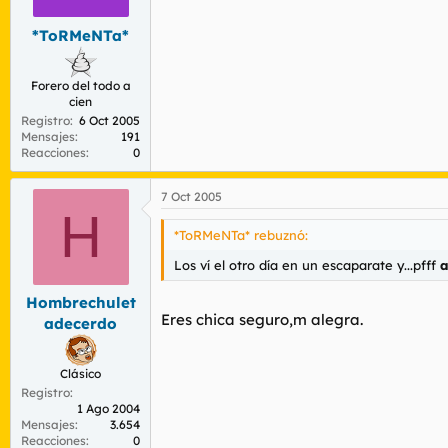
*ToRMeNTa*
Forero del todo a
cien
Registro
6 Oct 2005
Mensajes
191
Reacciones
0
7 Oct 2005
H
*ToRMeNTa* rebuznó:
Los ví el otro día en un escaparate y...pfff
a
Hombrechulet
Eres chica seguro,m alegra.
adecerdo
Clásico
Registro
1 Ago 2004
Mensajes
3.654
Reacciones
0