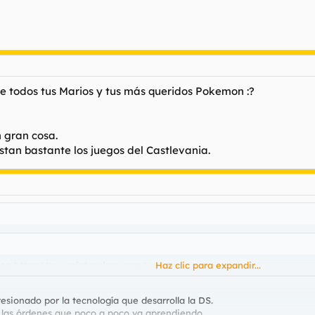
e todos tus Marios y tus más queridos Pokemon :?
n gran cosa.
tan bastante los juegos del Castlevania.
 con
https://www.nintendogs.com/
Haz clic para expandir...
sionado por la tecnología que desarrolla la DS.
 las órdenes que poco a poco va aprendiendo.