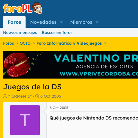
Foros
Novedades
Miembros
Nuevos mensajes
Buscar en foros
Foros
OCIO
Foro Informática y Videojuegos
Juegos de la DS
I
F
*ToRMeNTa*
6 Oct 2005
n
e
i
c
6 Oct 2005
c
T
h
Qué juegos de Nintendo DS recomendais
i
a
a
d
d
e
o
i