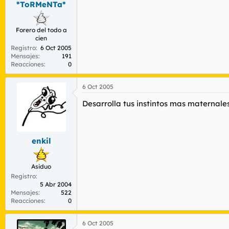
*ToRMeNTa*
r
n
d
i
e
c
Forero del todo a
l
i
cien
t
o
Registro
6 Oct 2005
e
Mensajes
191
m
Reacciones
0
a
6 Oct 2005
Desarrolla tus instintos mas maternale
enkil
Asiduo
Registro
5 Abr 2004
Mensajes
522
Reacciones
0
6 Oct 2005