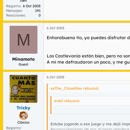
cien
Registro
6 Oct 2005
Mensajes
191
Reacciones
0
6 Oct 2005
M
Enhorabuena tío, ya puedes disfrutar d
Los Castlevania están bien, pero no so
Minamoto
A mí me defraudaron un poco, y me gus
Guest
6 Oct 2005
xxThe_ChoseNxx rebuznó:
enkil rebuznó:
Tricky
Desarrolla tus instintos mas maternales
Clásico
Estube jugando a ese juego y me dejó impre
Registro
Reconociemiento de voz, el perro obedece