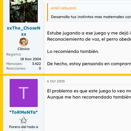
enkil rebuznó:
Desarrolla tus instintos mas maternales c
xxThe_ChoseN
Estube jugando a ese juego y me dejó i
xx
Reconociemiento de voz, el perro obed
Clásico
Lo recomiendo también.
Registro
18 Nov 2004
De hecho, estoy pensando en comprarm
Mensajes
3.422
Reacciones
0
6 Oct 2005
T
El problema es que este juego lo veo mu
Aunque me han recomendado también e
*ToRMeNTa*
Forero del todo a