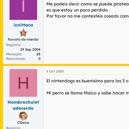
I
Me podeis decir como se puede piratear
es que estoy un poco perdido .
Por favor no me contesteis cosads como
icnittaca
Novato de mierda
Registro
29 Sep 2004
Mensajes
28
Reacciones
0
6 Oct 2005
H
El nintendogs es buenisimo para los 3 
Mi perro se llama Malco y sabe hacer m
Hombrechulet
adecerdo
Clásico
Registro