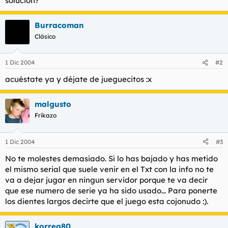
solucion?
t
o
e
m
Burracoman
a
Clásico
1 Dic 2004
#2
acuéstate ya y déjate de jueguecitos :x
malgusto
Frikazo
1 Dic 2004
#3
No te molestes demasiado. Si lo has bajado y has metido
el mismo serial que suele venir en el Txt con la info no te
va a dejar jugar en ningun servidor porque te va decir
que ese numero de serie ya ha sido usado... Para ponerte
los dientes largos decirte que el juego esta cojonudo :).
korrea80