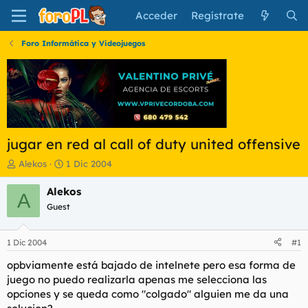
Acceder
Regístrate
Foro Informática y Videojuegos
jugar en red al call of duty united offensive
I
F
Alekos
1 Dic 2004
n
e
i
c
Alekos
A
c
h
Guest
i
a
a
d
d
e
1 Dic 2004
#1
o
i
r
n
opbviamente está bajado de intelnete pero esa forma de
d
i
juego no puedo realizarla apenas me selecciona las
e
c
opciones y se queda como "colgado" alguien me da una
l
i