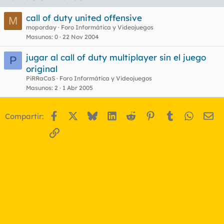
call of duty united offensive
M
moporday
Foro Informática y Videojuegos
Masunos
0
22 Nov 2004
jugar al call of duty multiplayer sin el juego
P
original
PiRRaCaS
Foro Informática y Videojuegos
Masunos
2
1 Abr 2005
Facebook
X
Bluesky
LinkedIn
Reddit
Pinterest
Tumblr
WhatsA
Em
Compartir:
Enlace