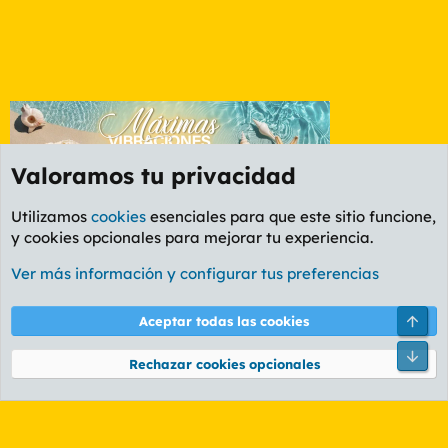
Valoramos tu privacidad
Utilizamos
cookies
esenciales para que este sitio funcione,
y cookies opcionales para mejorar tu experiencia.
Foro Informática y Videojuegos
Ver más información y configurar tus preferencias
Cookies
PL OLDSTYLE AMARILLO
Cambiar fuente
Español (ES)
Arri
Aceptar todas las cookies
Contáctanos
Términos y reglas
Política de privacidad
Ayuda
R
Pie
S
Rechazar cookies opcionales
S
®
Community platform by XenForo
© 2010-2026 XenForo Ltd.