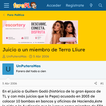
Acceder
Regístrate
Foro Política
Juicio a un miembro de Terra Lliure
I
F
UnPuteroMas
5 Abr 2006
n
e
i
c
UnPuteroMas
U
c
h
Forero del todo a cien
i
a
a
d
d
e
5 Abr 2006
#1
o
i
r
n
En el juicio a Guillem Godó (histórico de la gran época de
d
i
TL y con más juicios que la Pepa) acusado en 2003 de
e
c
colocar 10 bombas en bancos y oficinas de Hacienda,éste
l
i