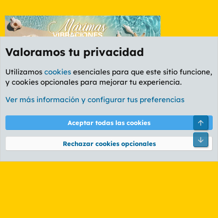
Valoramos tu privacidad
Utilizamos
cookies
esenciales para que este sitio funcione,
y cookies opcionales para mejorar tu experiencia.
Foro Política
Ver más información y configurar tus preferencias
Cookies
PL OLDSTYLE AMARILLO
Cambiar fuente
Español (ES)
Arri
Aceptar todas las cookies
Contáctanos
Términos y reglas
Política de privacidad
Ayuda
R
Pie
S
Rechazar cookies opcionales
S
®
Community platform by XenForo
© 2010-2026 XenForo Ltd.