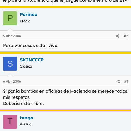
le pide a la Audiencia que le juzgue como miembro de ETA
t
o
e
m
Perineo
P
a
Freak
5 Abr 2006
#2
Para ver cosas estar vivo.
SKINCCCP
S
Clásico
6 Abr 2006
#3
Si ponia bombas en oficinas de Hacienda se merece todos
mis respetos.
Deberia estar libre.
tango
T
Asiduo