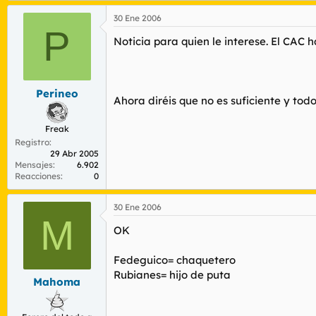
30 Ene 2006
P
Noticia para quien le interese. El CAC 
Perineo
Ahora diréis que no es suficiente y todo
Freak
Registro
29 Abr 2005
Mensajes
6.902
Reacciones
0
30 Ene 2006
M
OK
Fedeguico= chaquetero
Rubianes= hijo de puta
Mahoma