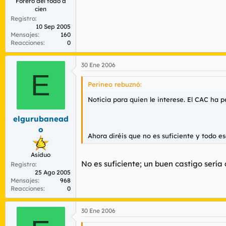
Forero del todo a
cien
Registro
10 Sep 2005
Mensajes
160
Reacciones
0
30 Ene 2006
E
Perineo rebuznó:
Noticia para quien le interese. El CAC ha p
elgurubanead
o
Ahora diréis que no es suficiente y todo es
Asiduo
No es suficiente; un buen castigo serí
Registro
25 Ago 2005
Mensajes
968
Reacciones
0
30 Ene 2006