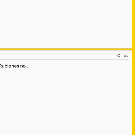
#2
ubianes no....