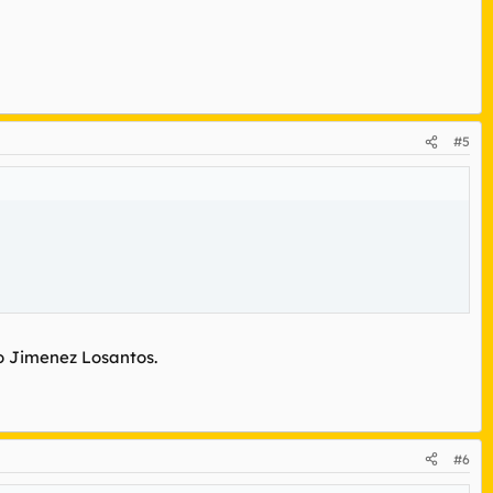
#5
go Jimenez Losantos.
#6