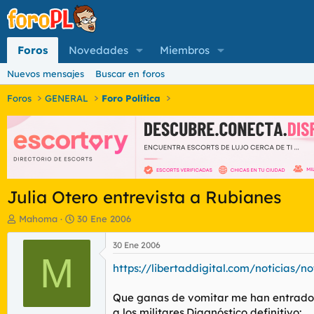
Foros
Novedades
Miembros
Nuevos mensajes
Buscar en foros
Foros
GENERAL
Foro Política
Julia Otero entrevista a Rubianes
I
F
Mahoma
30 Ene 2006
n
e
i
c
30 Ene 2006
c
M
h
https://libertaddigital.com/noticias/n
i
a
a
d
d
e
Que ganas de vomitar me han entrado. 
o
i
a los militares.Diagnóstico definitivo: