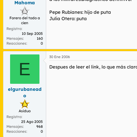
Mahoma
r
n
d
i
Pepe Rubianes: hijo de puta
e
c
Forero del todo a
Julia Otero: puta
l
i
cien
t
o
Registro
e
10 Sep 2005
m
Mensajes
160
a
Reacciones
0
30 Ene 2006
E
Despues de leer el link, lo que más cl
elgurubanead
o
Asiduo
Registro
25 Ago 2005
Mensajes
968
Reacciones
0