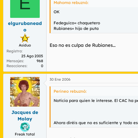
E
Mahoma rebuznó:
OK
Fedeguico= chaquetero
elgurubanead
Rubianes= hijo de puta
o
Eso no es culpa de Rubianes...
Asiduo
Registro
25 Ago 2005
Mensajes
968
Reacciones
0
30 Ene 2006
Perineo rebuznó:
Noticia para quien le interese. El CAC ha p
Jacques de
Molay
Ahora diréis que no es suficiente y todo es
Freak total